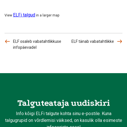
ELFi talgud
View
in a larger map
ELF osaleb vabatahtlikkuse
ELF tänab vabatahtlikke
infopäevadel
Talguteataja uudiskiri
Info kõigi ELFi talgute kohta sinu e-postile. Kuna
talgugrupid on võrdlemisi väiksed, on kasulik olla esimeste