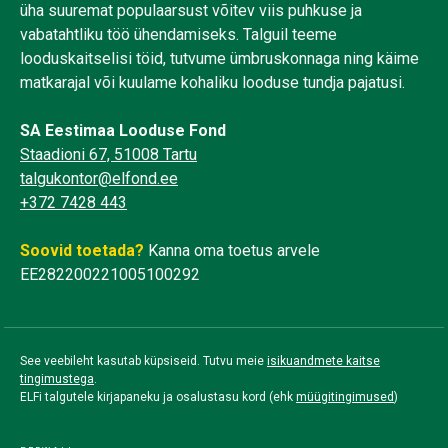
üha suuremat populaarsust võitev viis puhkuse ja
vabatahtliku töö ühendamiseks. Talguil teeme
looduskaitselisi töid, tutvume ümbruskonnaga ning käime
matkarajal või kuulame kohaliku looduse tundja pajatusi.
SA Eestimaa Looduse Fond
Staadioni 67, 51008 Tartu
talgukontor@elfond.ee
+372 7428 443
Soovid toetada?
Kanna oma toetus arvele
EE282200221005100292
See veebileht kasutab küpsiseid. Tutvu meie
isikuandmete kaitse
tingimustega
.
ELFi talgutele kirjapaneku ja osalustasu kord (ehk
müügitingimused
)