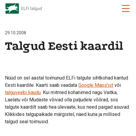
29.10.2008
Talgud Eesti kaardil
Nüüd on sel aastal toimunud ELFi talgute sihtkohad kantud
Eesti kaardile. Kaarti saab vaadata
Google Maps'ist
või
talguveebi kaudu
. Kui mitmed kohanimed nagu Vaitka,
Laelatu või Mudaste võivad olla paljudele võõrad, siis
talgute kaardilt saab hea ülevaate, kus need paigad asuvad.
Klikkides talgupaikade märgistel, näed kuna ja millised
talgud seal toimusid.