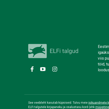
Eestim
igaüks
viis p
töid, 
loodus
See veebileht kasutab küpsiseid. Tutvu meie
isikuandmete k
ELFi talgutele kirjapaneku ja osalustasu kord (ehk
müügitin