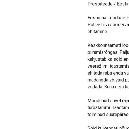
Pressiteade / Eesti
Eestimaa Looduse Fo
Põhja-Liivi sooserv
ehitamine.
Keskkonnaameti loodu
piiramisrõngas. Pal
kahjustab ka soid en
veerežiimi taastami
ehitada raba enda vä
mädaneda võivaid pui
vedada. Kuna neis ko
Möödunud suvel rajat
turbatammi. Taastam
toiminud suurepärase
Soid kuivendati nõuk