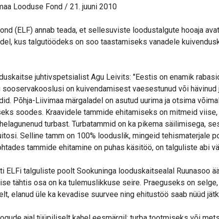
maa Looduse Fond / 21. juuni 2010
nd (ELF) annab teada, et sellesuviste loodustalgute hooaja ava
adel, kus talgutöödeks on soo taastamiseks vanadele kuivendus
skaitse juhtivspetsialist Agu Leivits: "Eestis on enamik rabas
ju sooservakooslusi on kuivendamisest vaesestunud või hävinud 
did. Põhja-Liivimaa märgaladel on asutud uurima ja otsima võimal
seks soodes. Kraavidele tammide ehitamiseks on mitmeid viise,
helagunenud turbast. Turbatammid on ka pikema säilimisega, ses
tosi. Selline tamm on 100% looduslik, mingeid tehismaterjale p
htades tammide ehitamine on puhas käsitöö, on talguliste abi väg
i ELFi talguliste poolt Sookuninga looduskaitsealal Ruunasoo äär
ise tähtis osa on ka tulemuslikkuse seire. Praeguseks on selge,
lt, elanud üle ka kevadise suurvee ning ehitustöö saab nüüd jätk
ogude ajal tüüpiliselt kahel eesmärgil: turba tootmiseks või me