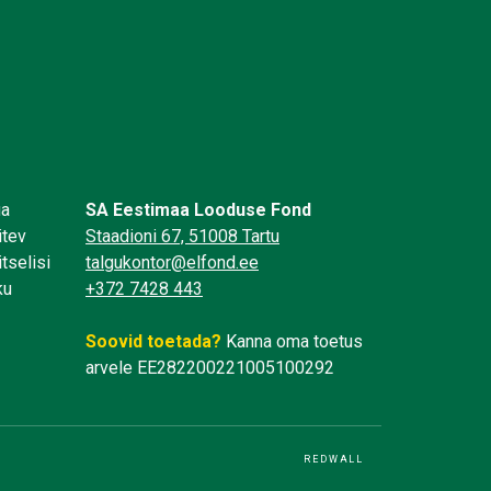
üa
SA Eestimaa Looduse Fond
itev
Staadioni 67, 51008 Tartu
tselisi
talgukontor@elfond.ee
ku
+372 7428 443
Soovid toetada?
Kanna oma toetus
arvele EE282200221005100292
REDWALL