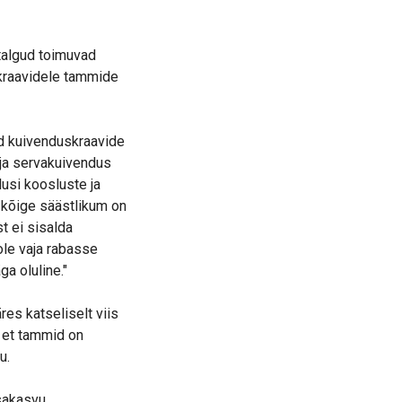
talgud toimuvad
kraavidele tammide
id kuivenduskraavide
ja servakuivendus
usi koosluste ja
 kõige säästlikum on
t ei sisalda
ole vaja rabasse
a oluline."
es katseliselt viis
 et tammid on
u.
tsakasvu