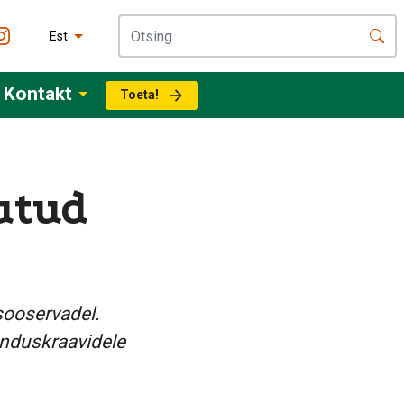
Est
Kontakt
Toeta!
utud
 sooservadel.
nduskraavidele