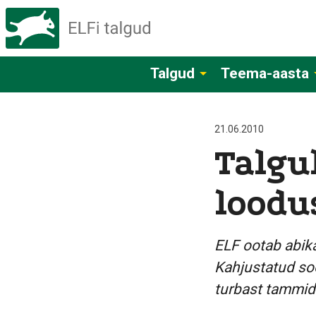
Talgud
Teema-aasta
21.06.2010
Talgu
loodu
ELF ootab abikäs
Kahjustatud so
turbast tammid