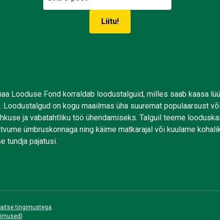
aa Looduse Fond korraldab loodustalguid, milles saab kaasa lü
. Loodustalgud on kogu maailmas üha suuremat populaarsust võ
uhkuse ja vabatahtliku töö ühendamiseks. Talguil teeme looduskai
tutvume ümbruskonnaga ning käime matkarajal või kuulame kohali
e tundja pajatusi.
aitse tingimustega
.
gimused
)