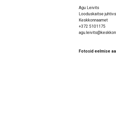
Agu Leivits
Looduskaitse juhtivs
Keskkonnaamet
+372 5101175
agu.leivits@keskko
Fotosid eelmise aa