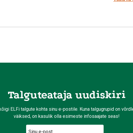
Talguteataja uudiskiri
kõigi ELFi talgute kohta sinu e-postile. Kuna talgugrupid on võrd
väiksed, on kasulik olla esimeste infosaajate seas!