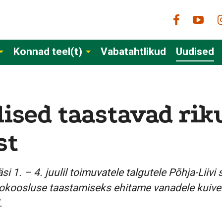
Konnad teel(t)
Vabatahtlikud
Uudised
lised taastavad rik
st
i 1. – 4. juulil toimuvatele talgutele
Põhja-Liivi
okoosluse taastamiseks ehitame vanadele kuive
.