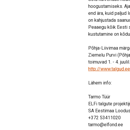
hoogustamiseks. Aja
end ära, kuid paljud
on kahjustada saanud
Peaaegu kõik Eesti 
kustutamine on kõdut
Põhja-Liivimaa märg
Ziemelu Purvi (Põhja
toimuvad 1. - 4. juul
http://www.talgud.ee
Lähem info:
Tarmo Tüür
ELFi talgute projektij
SA Eestimaa Loodu
+372 53411020
tarmo@elfond.ee