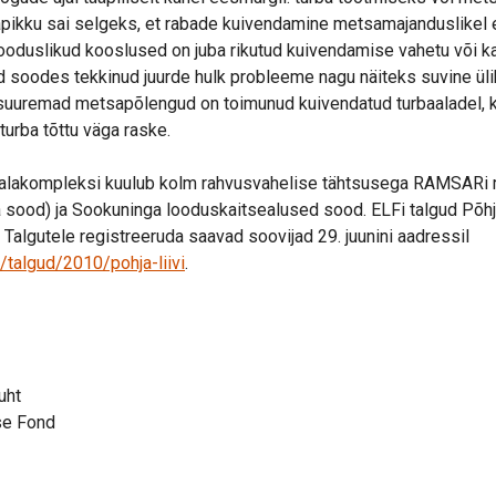
pikku sai selgeks, et rabade kuivendamine metsamajanduslikel 
 looduslikud kooslused on juba rikutud kuivendamise vahetu või k
 soodes tekkinud juurde hulk probleeme nagu näiteks suvine ülik
suuremad metsapõlengud on toimunud kuivendatud turbaaladel, 
urba tõttu väga raske.
alakompleksi kuulub kolm rahvusvahelise tähtsusega RAMSARi m
 sood) ja Sookuninga looduskaitsealused sood. ELFi talgud Põhj
il. Talgutele registreeruda saavad soovijad 29. juunini aadressil
/talgud/2010/pohja-liivi
.
uht
se Fond