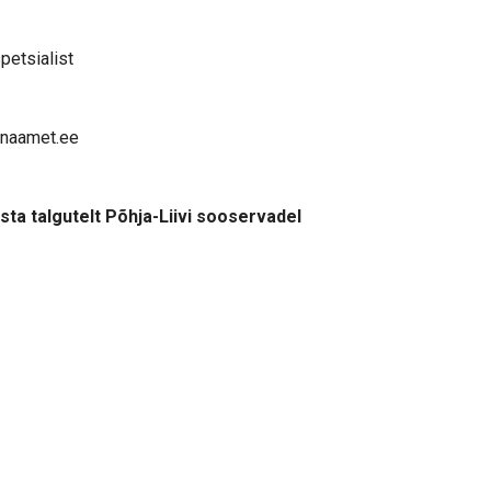
petsialist
nnaamet.ee
sta talgutelt Põhja-Liivi sooservadel