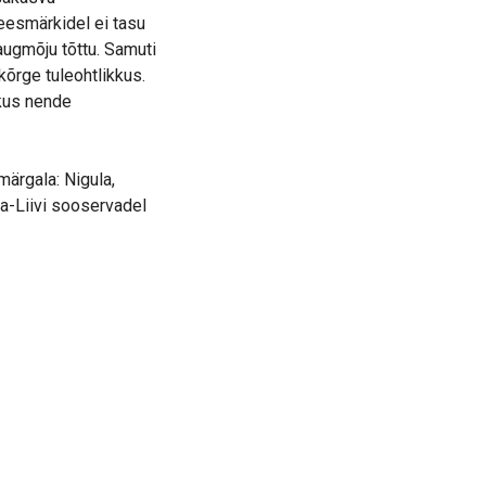
eesmärkidel ei tasu
augmõju tõttu. Samuti
õrge tuleohtlikkus.
kus nende
ärgala: Nigula,
a-Liivi sooservadel