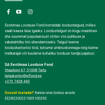
Eestimaa Looduse Fond korraldab loodustalguid, milles
saab kaasa lüüa igaüks. Loodustalgud on kogu maailmas
üha suuremat populaarsust võitev viis puhkuse ja
vabatahtliku töö ühendamiseks. Talguil teeme
looduskaitselisi töid, tutvume ümbruskonnaga ning käime
matkarajal või kuulame kohaliku looduse tundja pajatusi.
SA Eestimaa Looduse Fond
Staadioni 67, 51008 Tartu
talgukontor@elfond.ee
+372 7428 443
Soovid toetada?
Kanna oma toetus arvele
EE282200221005100292