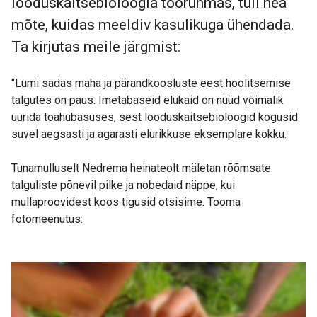
looduskaitsebioloogia töörühmas, tuli hea
mõte, kuidas meeldiv kasulikuga ühendada.
Ta kirjutas meile järgmist:
"Lumi sadas maha ja pärandkoosluste eest hoolitsemise
talgutes on paus. Imetabaseid elukaid on nüüd võimalik
uurida toahubasuses, sest looduskaitsebioloogid kogusid
suvel aegsasti ja agarasti elurikkuse eksemplare kokku.
Tunamulluselt Nedrema heinateolt mäletan rõõmsate
talguliste põnevil pilke ja nobedaid näppe, kui
mullaproovidest koos tigusid otsisime. Tooma
fotomeenutus: