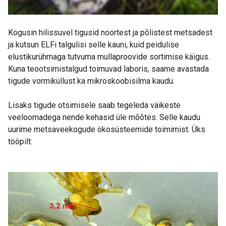
Kogusin hilissuvel tigusid noortest ja põlistest metsadest
ja kutsun ELFi talgulisi selle kauni, kuid peidulise
elustikurühmaga tutvuma mullaproovide sortimise käigus.
Kuna teootsimistalgud toimuvad laboris, saame avastada
tigude vormiküllust ka mikroskoobisilma kaudu.
Lisaks tigude otsimisele saab tegeleda väikeste
veeloomadega nende kehasid üle mõõtes. Selle kaudu
uurime metsaveekogude ökosüsteemide toimimist. Üks
tööpilt: