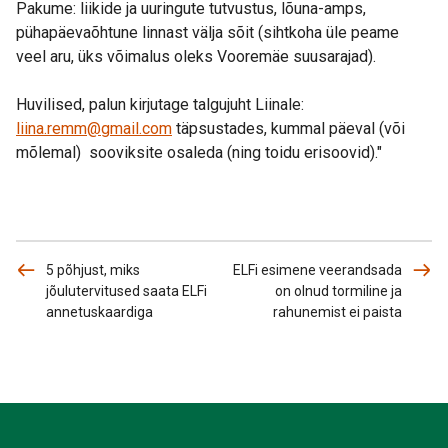
Pakume: liikide ja uuringute tutvustus, lõuna-amps,
pühapäevaõhtune linnast välja sõit (sihtkoha üle peame
veel aru, üks võimalus oleks Vooremäe suusarajad).
Huvilised, palun kirjutage talgujuht Liinale:
liina.remm@gmail.com
täpsustades, kummal päeval (või
mõlemal) sooviksite osaleda (ning toidu erisoovid)."
5 põhjust, miks
ELFi esimene veerandsada
jõulutervitused saata ELFi
on olnud tormiline ja
annetuskaardiga
rahunemist ei paista