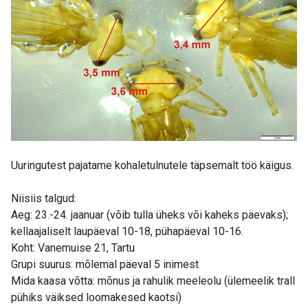
Uuringutest pajatame kohaletulnutele täpsemalt töö käigus.
Niisiis talgud:
Aeg: 23.-24. jaanuar (võib tulla üheks või kaheks päevaks);
kellaajaliselt laupäeval 10-18, pühapäeval 10-16.
Koht: Vanemuise 21, Tartu
Grupi suurus: mõlemal päeval 5 inimest
Mida kaasa võtta: mõnus ja rahulik meeleolu (ülemeelik trall
pühiks väiksed loomakesed kaotsi)