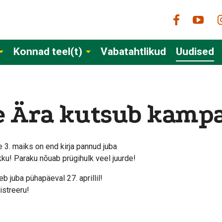
Konnad teel(t)
Vabatahtlikud
Uudised
 Ära kutsub kampa
 3. maiks on end kirja pannud juba
kku! Paraku nõuab prügihulk veel juurde!
b juba pühapäeval 27. aprillil!
istreeru!