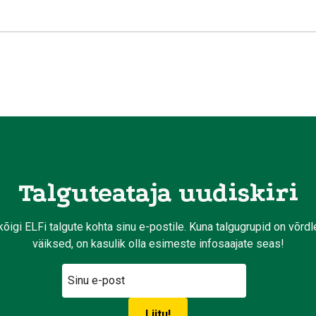
Talguteataja uudiskiri
kõigi ELFi talgute kohta sinu e-postile. Kuna talgugrupid on võrd
väiksed, on kasulik olla esimeste infosaajate seas!