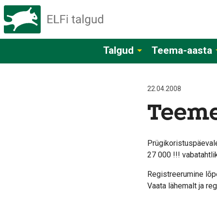
Talgud
Teema-aasta
22.04.2008
Teeme
Prügikoristuspäevale
27 000 !!! vabatahtli
Registreerumine lõpe
Vaata lähemalt ja reg