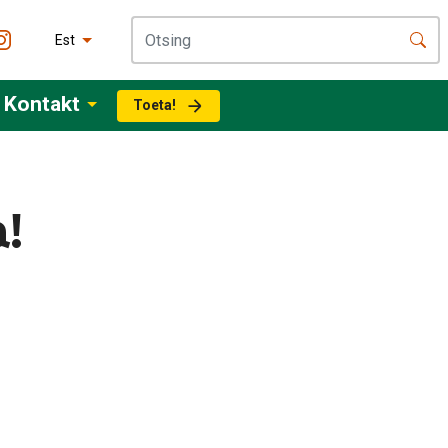
Est
Kontakt
Toeta!
!