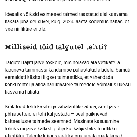
Ideaalis võiksid esimesed taimed taastatud alal kasvama
hakata juba sel suvel, kuigi 2024. aasta kogemus näitas, et
see nii lihtne ei ole.
Milliseid töid talgutel tehti?
Talgutel rajati järve tõkkeid, mis hoiavad ära vetikate ja
laguneva taimmassi kandumise puhastatud aladele. Samuti
eemaldati käsitsi liigset taimestikku, et vähendada
konkurentsi ja anda haruldastele taimedele võimalus uuesti
kasvama hakata.
Kõik tööd tehti käsitsi ja vabatahtlike abiga, sest järve
põhjasetteid ei tohi kahjustada – seal paiknevad
kaitsealuste taimede seemned. Masinate kasutamine
lõhuks nii järve kallast, põhja kui kahjustaks tundlikku
elustikku. Talgute käigus jäeti ka puutumata madalamad