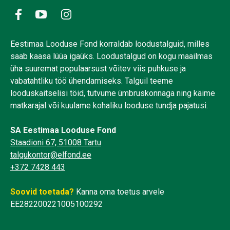
Eestimaa Looduse Fond korraldab loodustalguid, milles
saab kaasa lüüa igaüks. Loodustalgud on kogu maailmas
üha suuremat populaarsust võitev viis puhkuse ja
vabatahtliku töö ühendamiseks. Talguil teeme
looduskaitselisi töid, tutvume ümbruskonnaga ning käime
matkarajal või kuulame kohaliku looduse tundja pajatusi.
SA Eestimaa Looduse Fond
Staadioni 67, 51008 Tartu
talgukontor@elfond.ee
+372 7428 443
Soovid toetada?
Kanna oma toetus arvele
EE282200221005100292