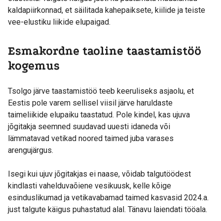
kaldapiirkonnad, et säilitada kahepaiksete, kiilide ja teiste
vee-elustiku liikide elupaigad.
Esmakordne taoline taastamistöö
kogemus
Tsolgo järve taastamistöö teeb keeruliseks asjaolu, et
Eestis pole varem sellisel viisil järve haruldaste
taimeliikide elupaiku taastatud. Pole kindel, kas ujuva
jõgitakja seemned suudavad uuesti idaneda või
lämmatavad vetikad noored taimed juba varases
arengujärgus.
Isegi kui ujuv jõgitakjas ei naase, võidab talgutöödest
kindlasti vahelduvaõiene vesikuusk, kelle kõige
esinduslikumad ja vetikavabamad taimed kasvasid 2024.a.
just talgute käigus puhastatud alal. Tänavu laiendati tööala.