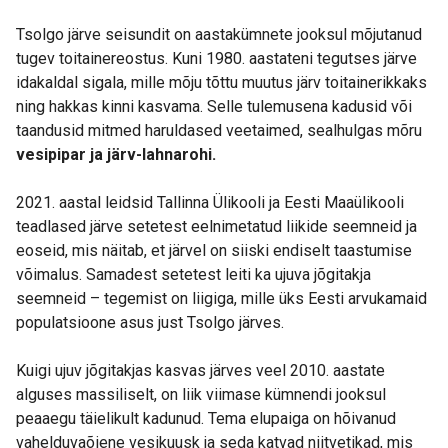
Tsolgo järve seisundit on aastakümnete jooksul mõjutanud
tugev toitainereostus. Kuni 1980. aastateni tegutses järve
idakaldal sigala, mille mõju tõttu muutus järv toitainerikkaks
ning hakkas kinni kasvama. Selle tulemusena kadusid või
taandusid mitmed haruldased veetaimed, sealhulgas mõru
vesipipar ja järv-lahnarohi.
2021. aastal leidsid Tallinna Ülikooli ja Eesti Maaülikooli
teadlased järve setetest eelnimetatud liikide seemneid ja
eoseid, mis näitab, et järvel on siiski endiselt taastumise
võimalus. Samadest setetest leiti ka ujuva jõgitakja
seemneid – tegemist on liigiga, mille üks Eesti arvukamaid
populatsioone asus just Tsolgo järves.
Kuigi ujuv jõgitakjas kasvas järves veel 2010. aastate
alguses massiliselt, on liik viimase kümnendi jooksul
peaaegu täielikult kadunud. Tema elupaiga on hõivanud
vahelduvaõiene vesikuusk ja seda katvad niitvetikad, mis