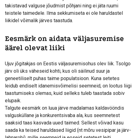
takistavad valguse jõudmist põhjani ning ei jäta ruumi
teistele taimedele. Ilma sekkumiseta ei ole haruldastel
liikidel võimalik järves taastuda.
Eesmärk on aidata väljasuremise
äärel olevat liiki
Ujuv jõgitakjas on Eestis väljasuremisohus olev liik. Tsolgo
järv oli üks väheseid kohti, kus oli säilinud suur ja
geneetiliselt puhas taime populatsioon. Kuna setetes
leidub endiselt idanemisvõimelisi seemneid, on lootus liigi
taastumiseks olemas, kuid selleks tuleb taastada sobiv
elupaik.
Talgute eesmärk on luua järve madalamas kaldavööndis
valgusküllane ja konkurentsivaba ala, kus seemnetest
saaksid taas kasvada uued taimed. Sellest võivad kasu
saada ka teised haruldased liigid (nt mõru vesipipar ja järv-
lahnarohi), mille seemneid ja eoseid setetest leiti.