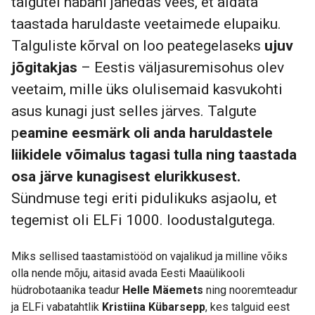
talgutel nabani jahedas vees, et aidata
taastada haruldaste veetaimede elupaiku.
Talguliste kõrval on loo peategelaseks
ujuv
jõgitakjas
– Eestis väljasuremisohus olev
veetaim, mille üks olulisemaid kasvukohti
asus kunagi just selles järves. Talgute
p
eamine eesmärk oli anda haruldastele
liikidele võimalus tagasi tulla ning taastada
osa järve kunagisest elurikkusest.
Sündmuse tegi eriti pidulikuks asjaolu, et
tegemist oli ELFi 1000. loodustalgutega.
Miks sellised taastamistööd on vajalikud ja milline võiks
olla nende mõju, aitasid avada Eesti Maaülikooli
hüdrobotaanika teadur
Helle Mäemets
ning nooremteadur
ja ELFi vabatahtlik
Kristiina Kübarsepp
, kes talguid eest