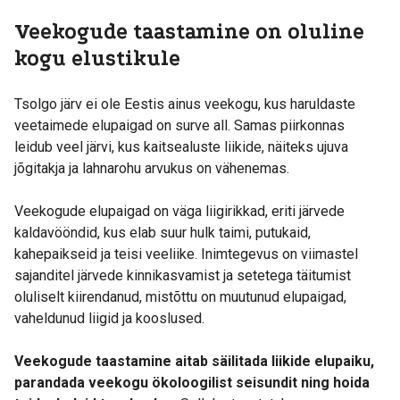
Veekogude taastamine on oluline
kogu elustikule
Tsolgo järv ei ole Eestis ainus veekogu, kus haruldaste
veetaimede elupaigad on surve all. Samas piirkonnas
leidub veel järvi, kus kaitsealuste liikide, näiteks ujuva
jõgitakja ja lahnarohu arvukus on vähenemas.
Veekogude elupaigad on väga liigirikkad, eriti järvede
kaldavööndid, kus elab suur hulk taimi, putukaid,
kahepaikseid ja teisi veeliike. Inimtegevus on viimastel
sajanditel järvede kinnikasvamist ja setetega täitumist
oluliselt kiirendanud, mistõttu on muutunud elupaigad,
vaheldunud liigid ja kooslused.
Veekogude taastamine aitab säilitada liikide elupaiku,
parandada veekogu ökoloogilist seisundit ning hoida