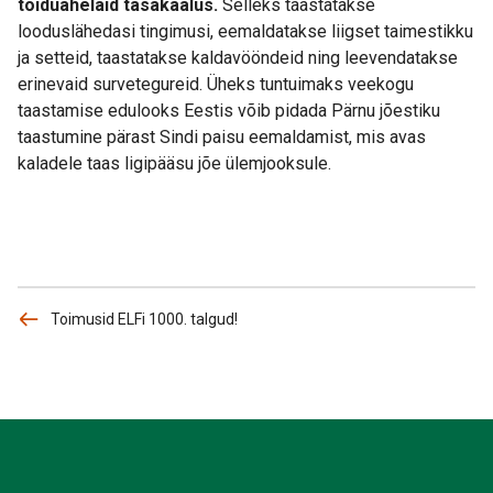
toiduahelaid tasakaalus.
Selleks taastatakse
looduslähedasi tingimusi, eemaldatakse liigset taimestikku
ja setteid, taastatakse kaldavööndeid ning leevendatakse
erinevaid survetegureid. Üheks tuntuimaks veekogu
taastamise edulooks Eestis võib pidada Pärnu jõestiku
taastumine pärast Sindi paisu eemaldamist, mis avas
kaladele taas ligipääsu jõe ülemjooksule.
Toimusid ELFi 1000. talgud!