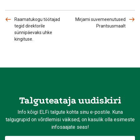
Raamatukogu töötajad
Mirjami suvemeenutused
tegid direktorile
Prantsusmaalt
sünnipäevaks uhke
kingituse.
Talguteataja uudiskiri
Info kõigi ELFi talgute kohta sinu e-postile. Kuna
talgugrupid on võrdlemisi väiksed, on kasulik olla esimeste
infosaajate seas!