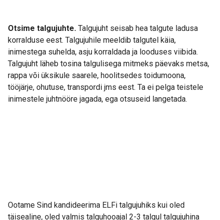
Otsime talgujuhte.
Talgujuht seisab hea talgute ladusa
korralduse eest. Talgujuhile meeldib talgutel käia,
inimestega suhelda, asju korraldada ja looduses viibida.
Talgujuht läheb tosina talgulisega mitmeks päevaks metsa,
rappa või üksikule saarele, hoolitsedes toidumoona,
tööjärje, ohutuse, transpordi jms eest. Ta ei pelga teistele
inimestele juhtnööre jagada, ega otsuseid langetada.
Ootame Sind kandideerima ELFi talgujuhiks kui oled
täisealine, oled valmis talguhooajal 2-3 talgul talgujuhina