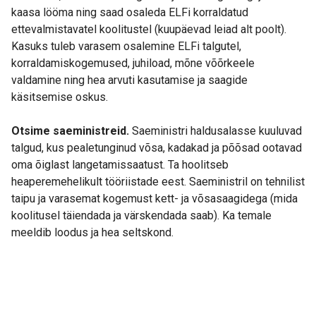
kaasa lööma ning saad osaleda ELFi korraldatud
ettevalmistavatel koolitustel (kuupäevad leiad alt poolt).
Kasuks tuleb varasem osalemine ELFi talgutel,
korraldamiskogemused, juhiload, mõne võõrkeele
valdamine ning hea arvuti kasutamise ja saagide
käsitsemise oskus.
Otsime saeministreid.
Saeministri haldusalasse kuuluvad
talgud, kus pealetunginud võsa, kadakad ja põõsad ootavad
oma õiglast langetamissaatust. Ta hoolitseb
heaperemehelikult tööriistade eest. Saeministril on tehnilist
taipu ja varasemat kogemust kett- ja võsasaagidega (mida
koolitusel täiendada ja värskendada saab). Ka temale
meeldib loodus ja hea seltskond.