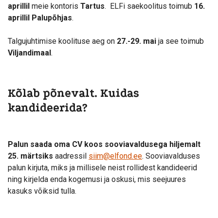
aprillil
meie kontoris
Tartus
. ELFi saekoolitus toimub
16.
aprillil
Palupõhjas
.
Talgujuhtimise koolituse aeg on
27.-29. mai
ja see toimub
Viljandimaal
.
Kõlab põnevalt. Kuidas
kandideerida?
Palun saada oma CV koos sooviavaldusega hiljemalt
25. märtsiks
aadressil
siim@elfond.ee
. Sooviavalduses
palun kirjuta, miks ja millisele neist rollidest kandideerid
ning kirjelda enda kogemusi ja oskusi, mis seejuures
kasuks võiksid tulla.