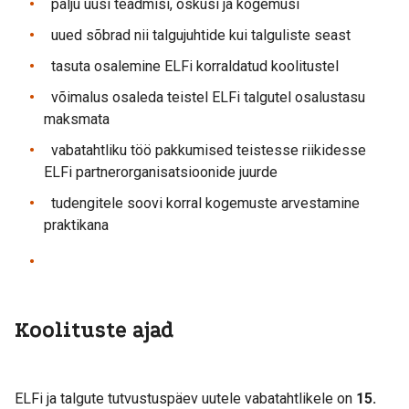
palju uusi teadmisi, oskusi ja kogemusi
uued sõbrad nii talgujuhtide kui talguliste seast
tasuta osalemine ELFi korraldatud koolitustel
võimalus osaleda teistel ELFi talgutel osalustasu
maksmata
vabatahtliku töö pakkumised teistesse riikidesse
ELFi partnerorganisatsioonide juurde
tudengitele soovi korral kogemuste arvestamine
praktikana
Koolituste ajad
ELFi ja talgute tutvustuspäev uutele vabatahtlikele on
15.