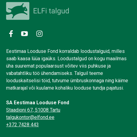
Eestimaa Looduse Fond korraldab loodustalguid, milles
saab kaasa lüüa igaüks. Loodustalgud on kogu maailmas
üha suuremat populaarsust võitev viis puhkuse ja
vabatahtliku töö ühendamiseks. Talguil teeme
looduskaitselisi töid, tutvume ümbruskonnaga ning käime
matkarajal või kuulame kohaliku looduse tundja pajatusi.
SA Eestimaa Looduse Fond
Staadioni 67, 51008 Tartu
talgukontor@elfond.ee
+372 7428 443