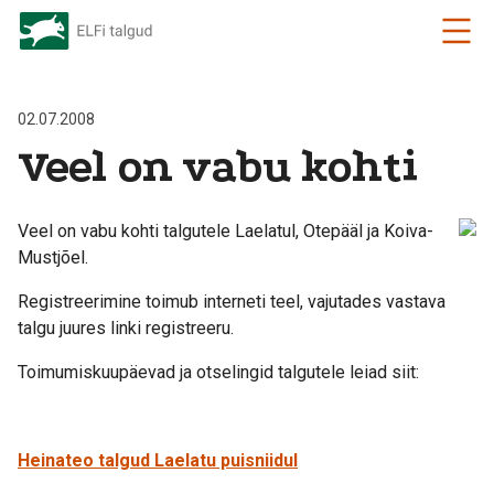
02.07.2008
Veel on vabu kohti
Veel on vabu kohti talgutele Laelatul, Otepääl ja Koiva-
Mustjõel.
Registreerimine toimub interneti teel, vajutades vastava
talgu juures linki registreeru.
Toimumiskuupäevad ja otselingid talgutele leiad siit:
Heinateo talgud Laelatu puisniidul