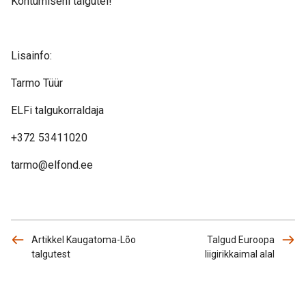
Kohtumiseni talgutel!
Lisainfo:
Tarmo Tüür
ELFi talgukorraldaja
+372 53411020
tarmo@elfond.ee
Artikkel Kaugatoma-Lõo
Talgud Euroopa
talgutest
liigirikkaimal alal