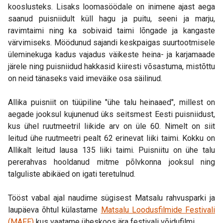
kooslusteks. Lisaks loomasöödale on inimene ajast aega
saanud puisniidult küll hagu ja puitu, seeni ja marju,
ravimtaimi ning ka sobivaid taimi lõngade ja kangaste
värvimiseks. Möödunud sajandi keskpaigas suurtootmisele
üleminekuga kadus vajadus väikeste heina- ja karjamaade
järele ning puisniidud hakkasid kiiresti võsastuma, mistõttu
on neid tänaseks vaid imeväike osa säilinud.
Allika puisniit on tüüpiline "ühe talu heinaaed", millest on
aegade jooksul kujunenud üks seitsmest Eesti puisniidust,
kus ühel ruutmeetril liikide arv on üle 60. Nimelt on siit
leitud ühe ruutmeetri pealt 62 erinevat liiki taimi. Kokku on
Allikalt leitud lausa 135 liiki taimi. Puisniitu on ühe talu
pererahvas hooldanud mitme põlvkonna jooksul ning
talguliste abikäed on igati teretulnud.
Tööst vabal ajal naudime sügisest Matsalu rahvusparki ja
laupäeva õhtul külastame
Matsalu Loodusfilmide Festivali
(MAFF)
kus vaatame üheskoos ära festivali võidufilmi.