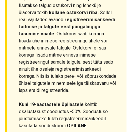
lisatakse talgud ostukorvi ning lehekülje
ülaserva tekib
kollane ostukorvi riba.
Sellel
real vajutades avaneb
registreerimisankeedi
täitmise ja talgute eest pangalingiga
tasumise vaade.
Ostukorvi saab korraga
lisada ühe inimese registreeringu ühele või
mitmele erinevale talgule. Ostukorvi ei saa
korraga lisada mitme erineva inimese
registreeringut samale talgule, sest täita saab
ainult ühe osaleja registreerimisankeedi
korraga. Niisiis tuleks pere- või sõpruskondade
ühisel talgutele minemisele iga täiskasvanu või
laps eraldi registreerida.
Kuni 19-aastastele õpilastele
kehtib
osalustasust soodustus -50%. Soodustuse
jõustumiseks tuleb registreerimisankeedil
kasutada sooduskoodi
OPILANE
.