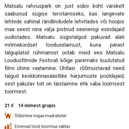
Matsalu rahvuspark on just sobiv koht värskelt
saabunud sügise tervitamiseks, kas langevate
lehtede sahinal rändlindudele lehvitades või hoopis
maa seest nina välja pistnud seeneriigi esindajaid
uudistades. Matsalu sügistalgud pakuvad alati
mitmekordset looduselamust, kuna pärast
talguplatsil rühmamist ootab meid ees Matsalu
Loodusfilmide Festivali kõige paremaks kuulutatud
filmi ühine vaatamine. Ühtlasi rõõmustavad need
talgud keskkonnasäästlike harjumuste pooldajaid,
sest pakutav toit on täistaimne ehk vaba loomsest
toormest.
21 €
14 inimest grupis
Ööbimine majas madratsitel
Erinevad tööd, koormus valitav