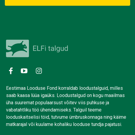
Eestimaa Looduse Fond korraldab loodustalguid, milles
saab kaasa lüüa igaüks. Loodustalgud on kogu maailmas
üha suuremat populaarsust võitev viis puhkuse ja
vabatahtliku töö ühendamiseks. Talguil teeme
looduskaitselisi töid, tutvume ümbruskonnaga ning käime
matkarajal või kuulame kohaliku looduse tundja pajatusi.