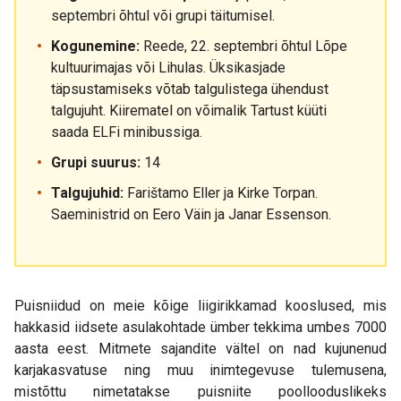
septembri õhtul või grupi täitumisel.
Kogunemine:
Reede, 22. septembri õhtul Lõpe
kultuurimajas või Lihulas. Üksikasjade
täpsustamiseks võtab talgulistega ühendust
talgujuht. Kiirematel on võimalik Tartust küüti
saada ELFi minibussiga.
Grupi suurus:
14
Talgujuhid:
Farištamo Eller ja Kirke Torpan.
Saeministrid on Eero Väin ja Janar Essenson.
Puisniidud on meie kõige liigirikkamad kooslused, mis
hakkasid iidsete asulakohtade ümber tekkima umbes 7000
aasta eest. Mitmete sajandite vältel on nad kujunenud
karjakasvatuse ning muu inimtegevuse tulemusena,
mistõttu nimetatakse puisniite poollooduslikeks