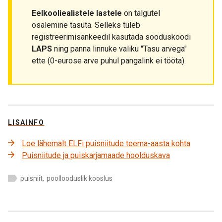
Eelkooliealistele lastele
on talgutel
osalemine tasuta. Selleks tuleb
registreerimisankeedil kasutada sooduskoodi
LAPS
ning panna linnuke valiku "Tasu arvega"
ette (0-eurose arve puhul pangalink ei tööta).
LISAINFO
Loe lähemalt ELFi puisniitude teema-aasta kohta
Puisniitude ja puiskarjamaade hoolduskava
puisniit
,
poollooduslik kooslus