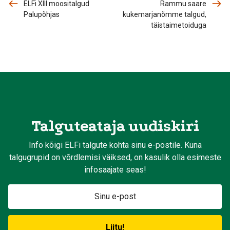
ELFi XIII moositalgud
Rammu saare
Palupõhjas
kukemarjanõmme talgud,
täistaimetoiduga
Talguteataja uudiskiri
Info kõigi ELFi talgute kohta sinu e-postile. Kuna
talgugrupid on võrdlemisi väiksed, on kasulik olla esimeste
infosaajate seas!