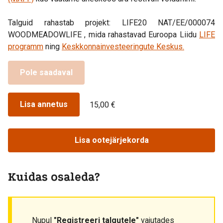
Talguid rahastab projekt: LIFE20 NAT/EE/000074
WOODMEADOWLIFE , mida rahastavad Euroopa Liidu
LIFE
programm
ning
Keskkonnainvesteeringute Keskus.
Pole saadaval
Lisa annetus
15,00 €
Lisa ootejärjekorda
Kuidas osaleda?
Nupul
"Registreeri talgutele"
vajutades