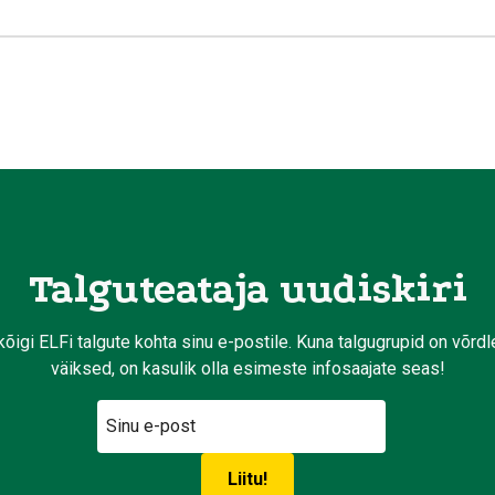
Talguteataja uudiskiri
kõigi ELFi talgute kohta sinu e-postile. Kuna talgugrupid on võrd
väiksed, on kasulik olla esimeste infosaajate seas!