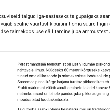
suviseid talgud iga-aastaseks talgupaigaks saa
jab sealne väärtuslik puisniit oma suure liigirik
adse taimekoosluse säilitamine juba ammustest 
Pärast mandrijää taandumist oli just Viidumäe piirko
nähtavale ilmus. Nüüdseks 60 meetri kõrguseks kasva
tuntud oma allikasoode ja mitmekesiste loodusolude 
Saaremaa pinnal kõrge harjana turritav piirkond kätkeb 7
Eraldi märkimist väärib ainult sealsetel aladel kasvav
mitmekesisust on tähele pandud juba pikka aega ning s
moodustatud looduskaitseala.
Talgutööks saabki olema heinategu, mis on traditsioo