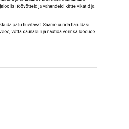
oolisi töövõtteid ja vahendeid, kätte vikatid ja
kkuda palju huvitavat. Saame uurida haruldasi
evees, võtta saunaleili ja nautida võimsa looduse