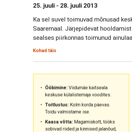
25. juuli - 28. juuli 2013
Ka sel suvel toimuvad mõnusad kesk
Saaremaal. Järjepidevat hooldamist va
sealses piirkonnas toimunud ainula
Kohad täis
Ööbimine:
Viidumäe kaitseala
keskuse külalistemaja voodites.
Toitlustus:
Kolm korda päevas.
Toidu valmistame ise.
Kaasa võtta:
Magamiskott, tööks
sobivad riided ja kinnised jalanõud,