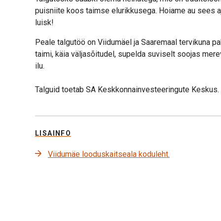
puisniite koos taimse elurikkusega. Hoiame au sees ajal
luisk!
Peale talgutöö on Viidumäel ja Saaremaal tervikuna pa
taimi, käia väljasõitudel, supelda suviselt soojas mer
ilu.
Talguid toetab SA Keskkonnainvesteeringute Keskus.
LISAINFO
Viidumäe looduskaitseala koduleht.