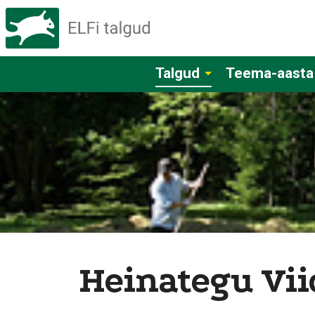
Talgud
Teema-aasta
Heinategu Vii