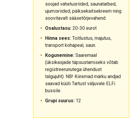
soojad vahetusriided, saunatarbed,
ujumisriided, päiksekaitsekreem ning
soovitavalt sääsetõrjevahend.
Osalustasu:
20-30 eurot
Hinna sees:
Toitlustus, majutus,
transport kohapeal, saun.
Kogunemine:
Saaremaal
(üksikasjade täpsustamiseks võtab
registreerunutega ühendust
talgujuht). NB! Kiiremad märku andjad
saavad küüti Tartust väljuvale ELFi
bussile.
Grupi suurus:
12