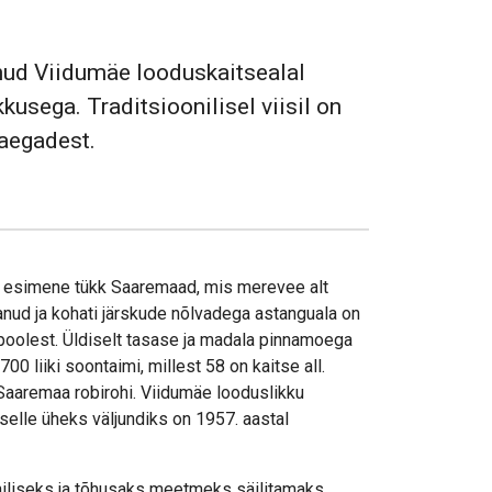
nud Viidumäe looduskaitsealal
kusega. Traditsioonilisel viisil on
aegadest.
nd esimene tükk Saaremaad, mis merevee alt
nud ja kohati järskude nõlvadega astanguala on
poolest. Üldiselt tasase ja madala pinnamoega
00 liiki soontaimi, millest 58 on kaitse all.
 Saaremaa robirohi. Viidumäe looduslikku
elle üheks väljundiks on 1957. aastal
niliseks ja tõhusaks meetmeks säilitamaks