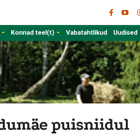
Konnad teel(t)
Vabatahtlikud
Uudised
dumäe puisniidul