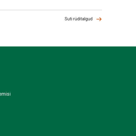
Suti rüditalgud
lemisi