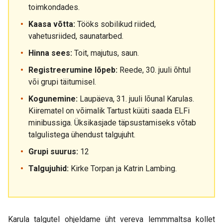
toimkondades.
Kaasa võtta:
Tööks sobilikud riided,
vahetusriided, saunatarbed.
Hinna sees:
Toit, majutus, saun.
Registreerumine lõpeb:
Reede, 30. juuli õhtul
või grupi täitumisel.
Kogunemine:
Laupäeva, 31. juuli lõunal Karulas.
Kiirematel on võimalik Tartust küüti saada ELFi
minibussiga. Üksikasjade täpsustamiseks võtab
talgulistega ühendust talgujuht.
Grupi suurus:
12
Talgujuhid:
Kirke Torpan ja Katrin Lambing.
Karula talgutel ohjeldame üht vereva lemmmaltsa kollet