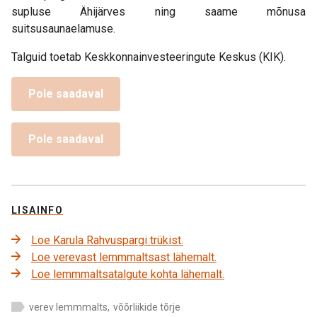
supluse Ähijärves ning saame mõnusa
suitsusaunaelamuse.
Talguid toetab Keskkonnainvesteeringute Keskus (KIK).
Pole saadaval
Pole saadaval
LISAINFO
Loe Karula Rahvuspargi trükist.
Loe verevast lemmmaltsast lähemalt.
Loe lemmmaltsatalgute kohta lähemalt.
verev lemmmalts
,
võõrliikide tõrje