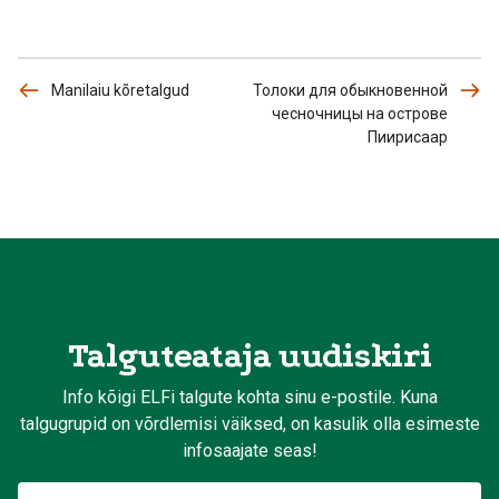
Manilaiu kõretalgud
Толоки для обыкновенной
чесночницы на острове
Пиирисаар
Talguteataja uudiskiri
Info kõigi ELFi talgute kohta sinu e-postile. Kuna
talgugrupid on võrdlemisi väiksed, on kasulik olla esimeste
infosaajate seas!