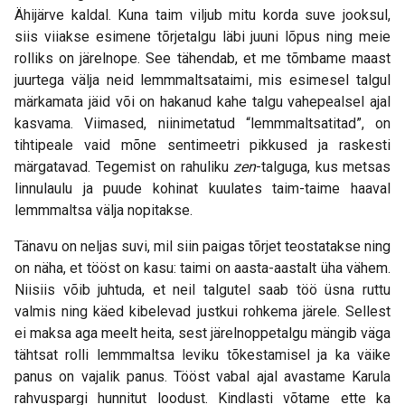
Ähijärve kaldal. Kuna taim viljub mitu korda suve jooksul,
siis viiakse esimene tõrjetalgu läbi juuni lõpus ning meie
rolliks on järelnope. See tähendab, et me tõmbame maast
juurtega välja neid lemmmaltsataimi, mis esimesel talgul
märkamata jäid või on hakanud kahe talgu vahepealsel ajal
kasvama. Viimased, niinimetatud “lemmmaltsatitad”, on
tihtipeale vaid mõne sentimeetri pikkused ja raskesti
märgatavad. Tegemist on rahuliku
zen
-talguga, kus metsas
linnulaulu ja puude kohinat kuulates taim-taime haaval
lemmmaltsa välja nopitakse.
Tänavu on neljas suvi, mil siin paigas tõrjet teostatakse ning
on näha, et tööst on kasu: taimi on aasta-aastalt üha vähem.
Niisiis võib juhtuda, et neil talgutel saab töö üsna ruttu
valmis ning käed kibelevad justkui rohkema järele. Sellest
ei maksa aga meelt heita, sest järelnoppetalgu mängib väga
tähtsat rolli lemmmaltsa leviku tõkestamisel ja ka väike
panus on vajalik panus. Tööst vabal ajal avastame Karula
rahvuspargi hunnitut loodust. Kindlasti võtame ette ka