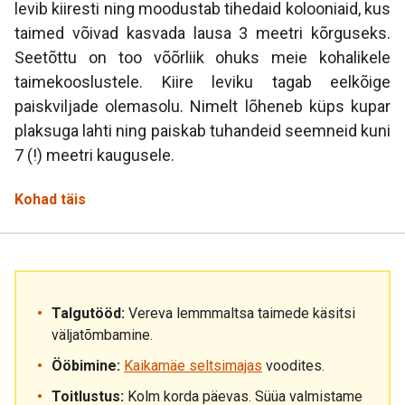
levib kiiresti ning moodustab tihedaid kolooniaid, kus
taimed võivad kasvada lausa 3 meetri kõrguseks.
Seetõttu on too võõrliik ohuks meie kohalikele
taimekooslustele. Kiire leviku tagab eelkõige
paiskviljade olemasolu. Nimelt lõheneb küps kupar
plaksuga lahti ning paiskab tuhandeid seemneid kuni
7 (!) meetri kaugusele.
Kohad täis
Talgutööd:
Vereva lemmmaltsa taimede käsitsi
väljatõmbamine.
Ööbimine:
Kaikamäe seltsimajas
voodites.
Toitlustus:
Kolm korda päevas. Süüa valmistame