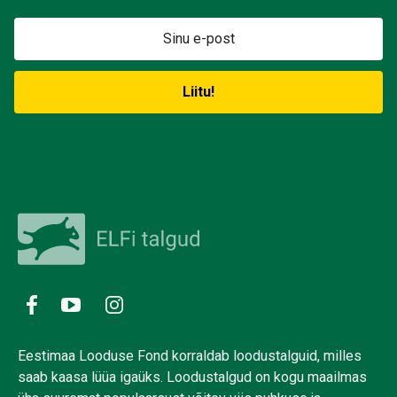
Eestimaa Looduse Fond korraldab loodustalguid, milles
saab kaasa lüüa igaüks. Loodustalgud on kogu maailmas