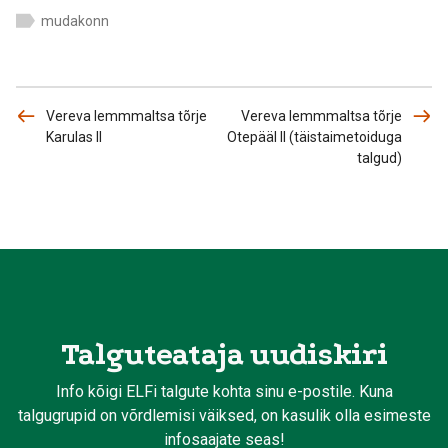
mudakonn
Vereva lemmmaltsa tõrje
Vereva lemmmaltsa tõrje
Karulas II
Otepääl II (täistaimetoiduga
talgud)
Talguteataja uudiskiri
Info kõigi ELFi talgute kohta sinu e-postile. Kuna
talgugrupid on võrdlemisi väiksed, on kasulik olla esimeste
infosaajate seas!