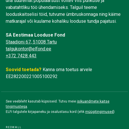
üha suuremat populaarsust võitev viis puhkuse ja
vabatahtliku töö ühendamiseks. Talguil teeme
looduskaitselisi töid, tutvume ümbruskonnaga ning käime
matkarajal või kuulame kohaliku looduse tundja pajatusi.
SA Eestimaa Looduse Fond
Staadioni 67, 51008 Tartu
talgukontor@elfond.ee
+372 7428 443
Soovid toetada?
Kanna oma toetus arvele
EE282200221005100292
See veebileht kasutab küpsiseid. Tutvu meie
isikuandmete kaitse
tingimustega
.
ELFi talgutele kirjapaneku ja osalustasu kord (ehk
müügitingimused
)
REDWALL