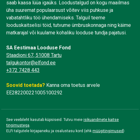
saab kaasa lüüa igaüks. Loodustalgud on kogu maailmas
üha suuremat populaarsust võitev viis puhkuse ja
vabatahtliku töö ühendamiseks. Talguil teeme
looduskaitselisi töid, tutvume ümbruskonnaga ning käime
matkarajal või kuulame kohaliku looduse tundja pajatusi.
SA Eestimaa Looduse Fond
Staadioni 67, 51008 Tartu
talgukontor@elfond.ee
+372 7428 443
Soovid toetada?
Kanna oma toetus arvele
EE282200221005100292
See veebileht kasutab küpsiseid. Tutvu meie
isikuandmete kaitse
tingimustega
.
ELFi talgutele kirjapaneku ja osalustasu kord (ehk
müügitingimused
)