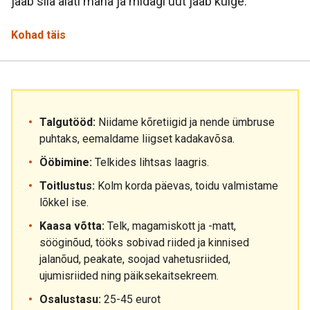
jääb siia alati maha ja midagi uut jääb külge.
Kohad täis
Talgutööd:
Niidame kõretiigid ja nende ümbruse
puhtaks, eemaldame liigset kadakavõsa.
Ööbimine:
Telkides lihtsas laagris.
Toitlustus:
Kolm korda päevas, toidu valmistame
lõkkel ise.
Kaasa võtta:
Telk, magamiskott ja -matt,
sööginõud, tööks sobivad riided ja kinnised
jalanõud, peakate, soojad vahetusriided,
ujumisriided ning päiksekaitsekreem.
Osalustasu:
25-45 eurot