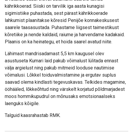
kährikkoerad. Siiski on tarvilik iga aasta kunagisi
sigimistiike puhastada, sest pärast kährikkoerade
lahkumist plaanitakse kõresid Penijõe konnakeskusest
saarele taasasustada. Puhastame liigsest taimestikust
kõretiike ja nende kaldaid, raiume ja harvendame kadakaid.
Plaanis on ka heinategu, et hoida saarel avatud niite.
Lähimast mandrisadamast 5,5 km kaugusel olev
asustuseta Kumari laid pakub võimalust lülitada ennast
välja argielust ning pakub mitmeid looduse nautimise
võimalusi. Lõkkel toiduvalmistamine ja ergutav suplus
saavad olema kindlasti tegevuskavas. Telkides magamine,
ööhääled, lõkkeõhtud ning värskelt korjatud põldmarjadest
moos hommikupudrul on mõnusaks emotsionaalseks
laenguks kõigile.
Talguid kaasrahastab RMK.