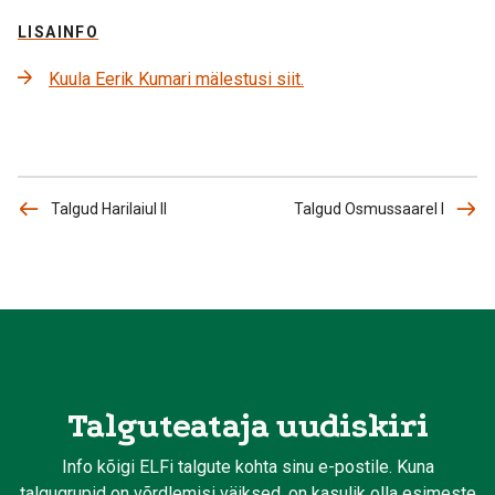
LISAINFO
Kuula Eerik Kumari mälestusi siit.
Talgud Harilaiul II
Talgud Osmussaarel I
Talguteataja uudiskiri
Info kõigi ELFi talgute kohta sinu e-postile. Kuna
talgugrupid on võrdlemisi väiksed, on kasulik olla esimeste