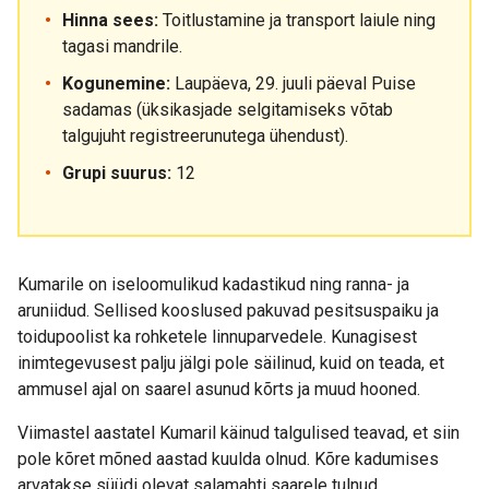
Hinna sees:
Toitlustamine ja transport laiule ning
tagasi mandrile.
Kogunemine:
Laupäeva, 29. juuli päeval Puise
sadamas (üksikasjade selgitamiseks võtab
talgujuht registreerunutega ühendust).
Grupi suurus:
12
Kumarile on iseloomulikud kadastikud ning ranna- ja
aruniidud. Sellised kooslused pakuvad pesitsuspaiku ja
toidupoolist ka rohketele linnuparvedele. Kunagisest
inimtegevusest palju jälgi pole säilinud, kuid on teada, et
ammusel ajal on saarel asunud kõrts ja muud hooned.
Viimastel aastatel Kumaril käinud talgulised teavad, et siin
pole kõret mõned aastad kuulda olnud. Kõre kadumises
arvatakse süüdi olevat salamahti saarele tulnud