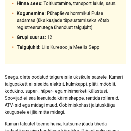
Hinna sees:
Toitlustamine, transport laiule, saun.
Kogunemine:
Pühapäeva hommikul Puise
sadamas (üksikasjade täpsustamiseks võtab
registreerunutega ühendust talgujuht).
Grupi suurus:
12
Talgujuhid:
Liis Kuresoo ja Meelis Sepp
Seega, olete oodatud talgureisile üksikule saarele. Kumari
talgupakett ei sisalda elektrit, külmkappi, pliiti, mööblit,
kodukino, super-, hüper- ega minimarketi külastusi.
Soovijad ei saa laenutada käimiskeppe, rentida rollereid,
ATV-sid ega midagi muud. Ööbimiskohast jalutuskäigu
kaugusele ei jää mitte midagi.
Kumari talgutel teeme heina, katsume jõudu tiheda
kadastikuga ning hooldame kõretiike. Pärast nelja päeva