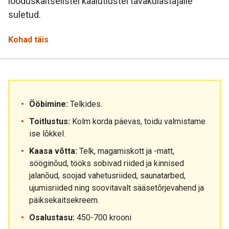
looduskaitselistel kaalutlustel tavakülastajaile
suletud.
Kohad täis
Ööbimine:
Telkides.
Toitlustus:
Kolm korda päevas, toidu valmistame
ise lõkkel.
Kaasa võtta:
Telk, magamiskott ja -matt,
sööginõud, tööks sobivad riided ja kinnised
jalanõud, soojad vahetusriided, saunatarbed,
ujumisriided ning soovitavalt sääsetõrjevahend ja
päiksekaitsekreem.
Osalustasu:
450-700 krooni