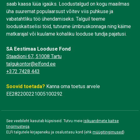
saab kaasa lüüa igaüks. Loodustalgud on kogu maailmas
üha suuremat populaarsust võitev viis puhkuse ja
vabatahtliku töö ühendamiseks. Talguil teeme
looduskaitselisi töid, tutvume ümbruskonnaga ning käime
matkarajal või kuulame kohaliku looduse tundja pajatusi.
SA Eestimaa Looduse Fond
Staadioni 67, 51008 Tartu
talgukontor@elfond.ee
+372 7428 443
Soovid toetada?
Kanna oma toetus arvele
EE282200221005100292
See veebileht kasutab küpsiseid. Tutvu meie
isikuandmete kaitse
tingimustega
.
ELFi talgutele kirjapaneku ja osalustasu kord (ehk
müügitingimused
)