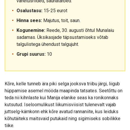
vahetusriided, saunatarbed.
Osalustasu:
15-25 eurot
Hinna sees:
Majutus, toit, saun.
Kogunemine:
Reede, 30. augusti õhtul Munalaiu
sadamas. Üksikasjade täpsustamiseks võtab
talgulistega ühendust talgujuht.
Grupi suurus:
10
Kõre, kelle tunneb ära piki selga jooksva triibu järgi, liigub
hüppamise asemel mööda maapinda tatsates. Seetõttu on
teda nii kihnlaste kui Manija elanike seas ka ronikonnaks
kutsutud. Iseloomulikust liikumisviisist tulenevalt vajab
juttselg-kärnkonn ehk kõre avatud rannaniite, kus leiduks
kõhutäiteks maitsvaid putukaid ning sigimiseks sobilikke
tiike.