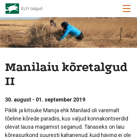
Manilaiu kõretalgud
II
30. august - 01. september 2019
Piklik ja kitsuke Manija ehk Manilaid oli varemalt
tõeline kõrede paradiis, kus valjud konnakontserdid
olevat lausa magamist seganud. Tänaseks on laiu
kõreasurkond suuresti kahanenud, kuid häving ei ole