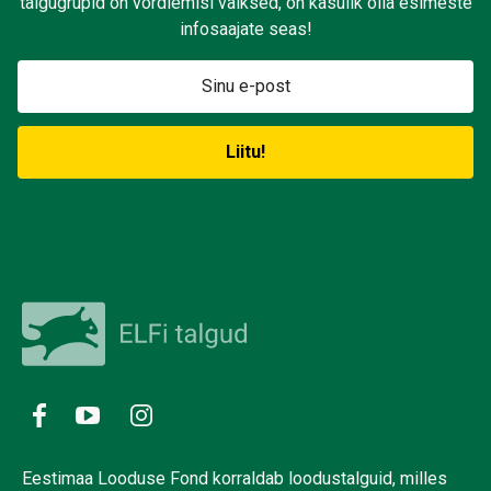
talgugrupid on võrdlemisi väiksed, on kasulik olla esimeste
infosaajate seas!
Eestimaa Looduse Fond korraldab loodustalguid, milles