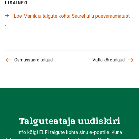
LISAINFO
Loe Manilaiu talgute kohta Saarehullu päevaraamatust
.
Osmussaare talgud III
Vatla kõretalgud
Talguteataja uudiskiri
Info kõigi ELFi talgute kohta sinu e-postile. Kuna