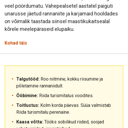
veel pöördumatu. Vahepealsetel aastatel paiguti
unarusse jäetud rannaniite ja karjamaid hooldades
on võimalik taastada siinsel maastikukaitsealal
kõrele meelepäraseid elupaiku.
Kohad täis
Talgutööd:
Roo niitmine, kokku riisumine ja
põletamine rannaniidult.
Ööbimine:
Riida turismitalus voodites.
Toitlustus:
Kolm korda päevas. Süüa valmistab
Riida turismitalu perenaine.
Kaasa võtta:
Tööks sobilikud riided, soojad