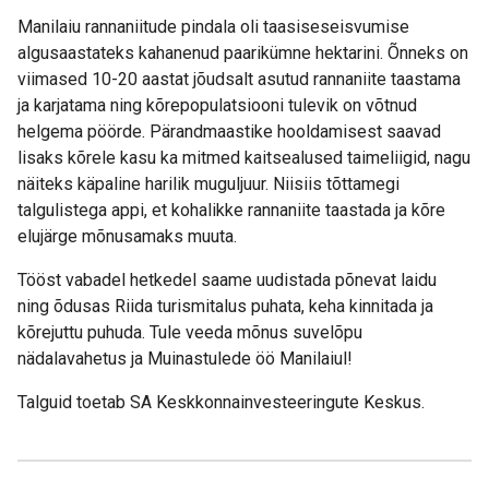
Manilaiu rannaniitude pindala oli taasiseseisvumise
algusaastateks kahanenud paarikümne hektarini. Õnneks on
viimased 10-20 aastat jõudsalt asutud rannaniite taastama
ja karjatama ning kõrepopulatsiooni tulevik on võtnud
helgema pöörde. Pärandmaastike hooldamisest saavad
lisaks kõrele kasu ka mitmed kaitsealused taimeliigid, nagu
näiteks käpaline harilik muguljuur. Niisiis tõttamegi
talgulistega appi, et kohalikke rannaniite taastada ja kõre
elujärge mõnusamaks muuta.
Tööst vabadel hetkedel saame uudistada põnevat laidu
ning õdusas Riida turismitalus puhata, keha kinnitada ja
kõrejuttu puhuda. Tule veeda mõnus suvelõpu
nädalavahetus ja Muinastulede öö Manilaiul!
Talguid toetab SA Keskkonnainvesteeringute Keskus.