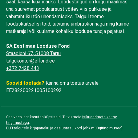
saab kaasa lüüa igaüks. Loodustalgud on kogu maailmas
üha suuremat populaarsust võitev viis puhkuse ja
vabatahtliku töö ühendamiseks. Talguil teeme
looduskaitselisi töid, tutvume ümbruskonnaga ning käime
matkarajal või kuulame kohaliku looduse tundja pajatusi.
SA Eestimaa Looduse Fond
Staadioni 67, 51008 Tartu
talgukontor@elfond.ee
+372 7428 443
Soovid toetada?
Kanna oma toetus arvele
EE282200221005100292
See veebileht kasutab küpsiseid. Tutvu meie
isikuandmete kaitse
tingimustega
.
ELFi talgutele kirjapaneku ja osalustasu kord (ehk
müügitingimused
)