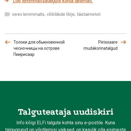
Loe lemmmaltsatalgute kohta lähemalt.
verev lemmmalts
,
võõrliikide tõrje
,
täistaimetoit
Толоки для обыкновенной
Piirissaare
чесночницы на острове
mudakonnatalgud
Пиирисаар
Talguteataja uudiskiri
Info kõigi ELFi talgute kohta sinu e-postile. Kuna
talgugrupid on võrdlemisi väiksed, on kasulik olla esimeste