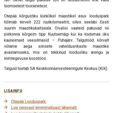
loomsetest toorainetest.
Otepää kõrgustiku künklikel maastikel asuv looduspark
hõlmab tervelt 222 ruutkilomeetrit, olles seeläbi Eesti
suurim maastikukaitseala. Oivalisi vaateid pakuvad nii
piirkonna kõrgeim tipp Kuutsemägi kui ka kodumaa üks
kauneimaid veesilmasid – Pühajärv. Talgutööd kõrvalt
võtame aega siinsete vaheldusrikaste maastike
avastamiseks, mis on tekkinud loodusliku arengu ja
inimtegevuse koostöös.
Talguid toetab SA Keskkonnainvesteeringute Keskus (KIK).
LISAINFO
Otepää Looduspark.
Loe verevast lemmmaltsast lähemalt.