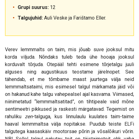
Grupi suurus:
12
Talgujuhid:
Auli Veske ja Farištamo Eller.
Verev lemmmalts on taim, mis jõuab suve jooksul mitu
korda viljuda. Nõndaks tuleb teda ühe hooaja jooksul
korduvalt tõrjuda. Otepääl tehti esimene tõrjetalgu juuli
alguses ning augustikuus teostame järelnopet. See
tähendab, et me tõmbame maast juurtega välja neid
lemmmaltsataimi, mis esimesel talgul märkamata jäid või
on hakanud kahe talgu vahepealsel ajal kasvama. Viimased,
niinimetatud “lemmmaltsatitad”, on tihtipeale vaid mõne
sentimeetri pikkused ja raskesti märgatavad. Tegemist on
rahuliku
zen
-talguga, kus linnulaulu kuulates taim-taime
haaval lemmmaltsa välja nopitakse. Puudub teiste ELFi
talgutega kaasaskäiv mootorsae põrin ja võsalõikuri võrin.
NB! Sellel talgul pakutav toit on täistaimetoit ehk vaba