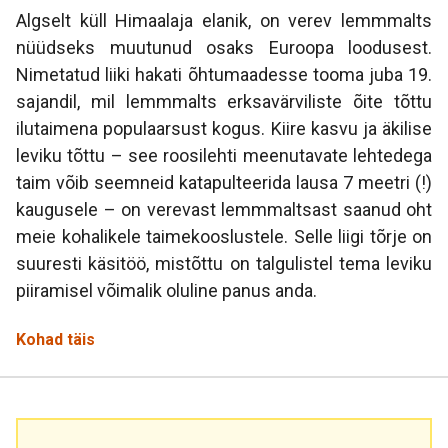
Algselt küll Himaalaja elanik, on verev lemmmalts
nüüdseks muutunud osaks Euroopa loodusest.
Nimetatud liiki hakati õhtumaadesse tooma juba 19.
sajandil, mil lemmmalts erksavärviliste õite tõttu
ilutaimena populaarsust kogus. Kiire kasvu ja äkilise
leviku tõttu – see roosilehti meenutavate lehtedega
taim võib seemneid katapulteerida lausa 7 meetri (!)
kaugusele – on verevast lemmmaltsast saanud oht
meie kohalikele taimekooslustele. Selle liigi tõrje on
suuresti käsitöö, mistõttu on talgulistel tema leviku
piiramisel võimalik oluline panus anda.
Kohad täis