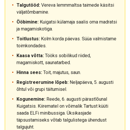
Talgutööd:
Vereva lemmmaltsa taimede käsitsi
väljatõmbamine.
Ööbimine:
Kuigatsi külamaja saalis oma madratsi
ja magamiskotiga.
Toitlustus:
Kolm korda päevas. Süüa valmistame
toimkondades.
Kaasa võtta:
Tööks sobilikud riided,
magamiskott, saunatarbed.
Hinna sees:
Toit, majutus, saun.
Registreerumine lõpeb:
Neljapäeva, 5. augusti
õhtul või grupi täitumisel.
Kogunemine:
Reede, 6. augusti pärastlõunal
Kuigatsis. Kiirematel on võimalik Tartust küüti
saada ELFi minibussiga. Üksikasjade
täpsustamiseks võtab talgulistega ühendust
talgujuht.