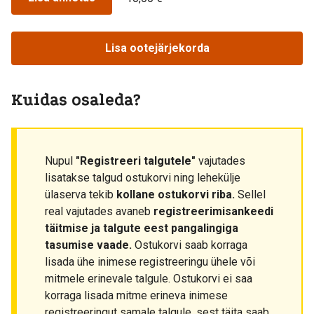
Lisa ootejärjekorda
Kuidas osaleda?
Nupul
"Registreeri talgutele"
vajutades
lisatakse talgud ostukorvi ning lehekülje
ülaserva tekib
kollane ostukorvi riba.
Sellel
real vajutades avaneb
registreerimisankeedi
täitmise ja talgute eest pangalingiga
tasumise vaade.
Ostukorvi saab korraga
lisada ühe inimese registreeringu ühele või
mitmele erinevale talgule. Ostukorvi ei saa
korraga lisada mitme erineva inimese
registreeringut samale talgule, sest täita saab