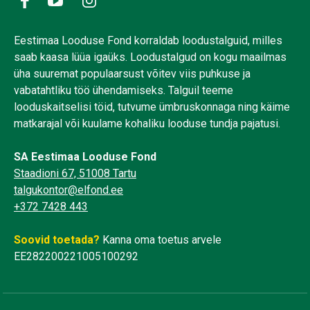
Eestimaa Looduse Fond korraldab loodustalguid, milles
saab kaasa lüüa igaüks. Loodustalgud on kogu maailmas
üha suuremat populaarsust võitev viis puhkuse ja
vabatahtliku töö ühendamiseks. Talguil teeme
looduskaitselisi töid, tutvume ümbruskonnaga ning käime
matkarajal või kuulame kohaliku looduse tundja pajatusi.
SA Eestimaa Looduse Fond
Staadioni 67, 51008 Tartu
talgukontor@elfond.ee
+372 7428 443
Soovid toetada?
Kanna oma toetus arvele
EE282200221005100292