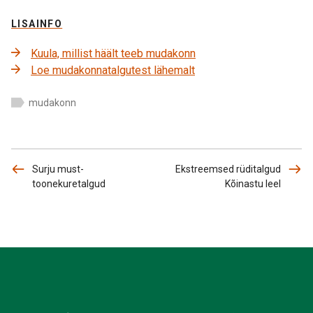
LISAINFO
Kuula, millist häält teeb mudakonn
Loe mudakonnatalgutest lähemalt
mudakonn
Surju must-
Ekstreemsed rüditalgud
toonekuretalgud
Kõinastu leel