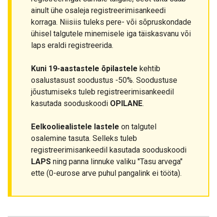
ainult ühe osaleja registreerimisankeedi
korraga. Niisiis tuleks pere- või sõpruskondade
ühisel talgutele minemisele iga täiskasvanu või
laps eraldi registreerida.
Kuni 19-aastastele õpilastele
kehtib
osalustasust soodustus -50%. Soodustuse
jõustumiseks tuleb registreerimisankeedil
kasutada sooduskoodi
OPILANE
.
Eelkooliealistele lastele
on talgutel
osalemine tasuta. Selleks tuleb
registreerimisankeedil kasutada sooduskoodi
LAPS
ning panna linnuke valiku "Tasu arvega"
ette (0-eurose arve puhul pangalink ei tööta).