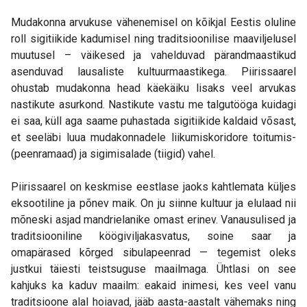
Mudakonna arvukuse vähenemisel on kõikjal Eestis oluline
roll sigitiikide kadumisel ning traditsioonilise maaviljelusel
muutusel – väikesed ja vahelduvad pärandmaastikud
asenduvad lausaliste kultuurmaastikega. Piirissaarel
ohustab mudakonna head käekäiku lisaks veel arvukas
nastikute asurkond. Nastikute vastu me talgutööga kuidagi
ei saa, küll aga saame puhastada sigitiikide kaldaid võsast,
et seeläbi luua mudakonnadele liikumiskoridore toitumis-
(peenramaad) ja sigimisalade (tiigid) vahel.
Piirissaarel on keskmise eestlase jaoks kahtlemata küljes
eksootiline ja põnev maik. On ju siinne kultuur ja elulaad nii
mõneski asjad mandrielanike omast erinev. Vanausulised ja
traditsiooniline köögiviljakasvatus, soine saar ja
omapärased kõrged sibulapeenrad — tegemist oleks
justkui täiesti teistsuguse maailmaga. Ühtlasi on see
kahjuks ka kaduv maailm: eakaid inimesi, kes veel vanu
traditsioone alal hoiavad, jääb aasta-aastalt vähemaks ning