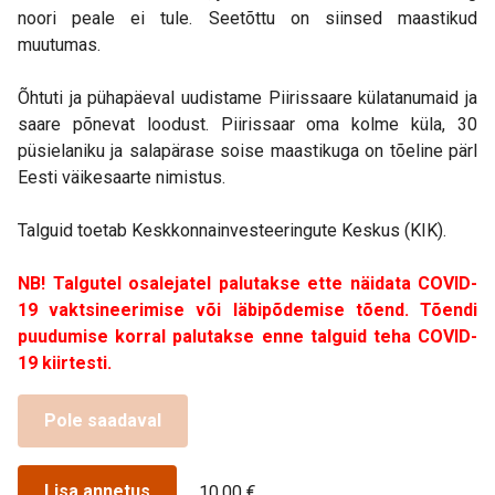
noori peale ei tule. Seetõttu on siinsed maastikud
muutumas.
Õhtuti ja pühapäeval uudistame Piirissaare külatanumaid ja
saare põnevat loodust. Piirissaar oma kolme küla, 30
püsielaniku ja salapärase soise maastikuga on tõeline pärl
Eesti väikesaarte nimistus.
Talguid toetab Keskkonnainvesteeringute Keskus (KIK).
NB! Talgutel osalejatel palutakse ette näidata COVID-
19 vaktsineerimise või läbipõdemise tõend. Tõendi
puudumise korral palutakse enne talguid teha COVID-
19 kiirtesti.
Pole saadaval
Lisa annetus
10,00 €