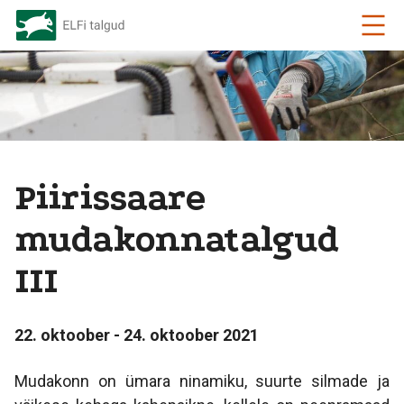
Piirissaare
mudakonnatalgud
III
22. oktoober - 24. oktoober 2021
Mudakonn on ümara ninamiku, suurte silmade ja