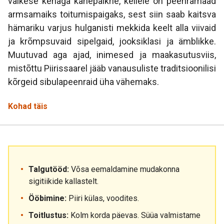
väikese kehaga kahepaikne, kellele on peenramaad
armsamaiks toitumispaigaks, sest siin saab kaitsva
hämariku varjus hulganisti mekkida keelt alla viivaid
ja krõmpsuvaid sipelgaid, jooksiklasi ja ämblikke.
Muutuvad aga ajad, inimesed ja maakasutusviis,
mistõttu Piirissaarel jääb vanausuliste traditsioonilisi
kõrgeid sibulapeenraid üha vähemaks.
Kohad täis
Talgutööd:
Võsa eemaldamine mudakonna
sigitiikide kallastelt.
Ööbimine:
Piiri külas, voodites.
Toitlustus:
Kolm korda päevas. Süüa valmistame