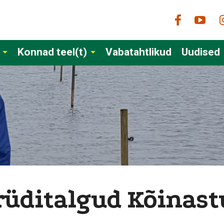
Konnad teel(t)
Vabatahtlikud
Uudised
üditalgud Kõinastu