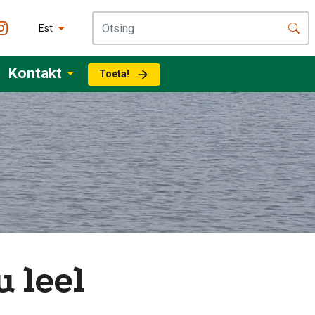
Est
Kontakt
Toeta!
 leel