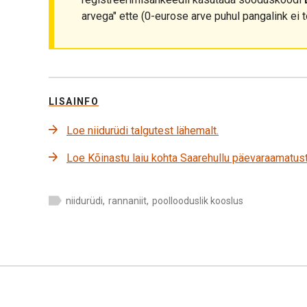
arvega" ette (0-eurose arve puhul pangalink ei t
LISAINFO
Loe niidurüdi talgutest lähemalt.
Loe Kõinastu laiu kohta Saarehullu päevaraamatust
niidurüdi
,
rannaniit
,
poollooduslik kooslus