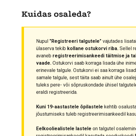
Kuidas osaleda?
Nupul
"Registreeri talgutele"
vajutades lisata
ülaserva tekib
kollane ostukorvi riba.
Sellel r
avaneb
registreerimisankeedi täitmise ja t
vaade.
Ostukorvi saab korraga lisada ühe inim
erinevale talgule. Ostukorvi ei saa korraga lis
samale talgule, sest täita saab ainult ühe osale
tuleks pere- või sõpruskondade ühisel talgutel
eraldi registreerida.
Kuni 19-aastastele õpilastele
kehtib osalust
jõustumiseks tuleb registreerimisankeedil ka
Eelkooliealistele lastele
on talgutel osalemine
registreerimisankeedil kasutada sooduskoodi