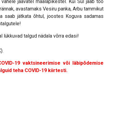
ahele jäävatel maalapikestel. Kui Sul jääb töö
ne rännak, avastamaks Vesiru panka, Arbu tammikut
ga saab jätkata õhtul, joostes Koguva sadamas
talgutele!
al lükkuvad talgud nädala võrra edasi!
).
 COVID-19 vaktsineerimise või läbipõdemise
guid teha COVID-19 kiirtesti.