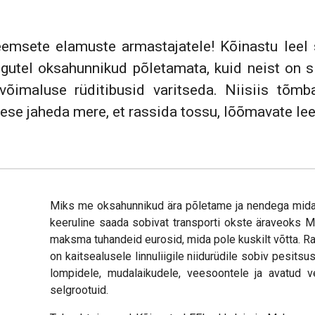
msete elamuste armastajatele! Kõinastu leel s
algutel oksahunnikud põletamata, kuid neist on s
 võimaluse rüditibusid varitseda. Niisiis tõ
sese jaheda mere, et rassida tossu, lõõmavate le
Miks me oksahunnikud ära põletame ja nendega midag
keeruline saada sobivat transporti okste äraveoks 
maksma tuhandeid eurosid, mida pole kuskilt võtta. Ran
on kaitsealusele linnuliigile niidurüdile sobiv pesitsu
lompidele, mudalaikudele, veesoontele ja avatud ve
selgrootuid.