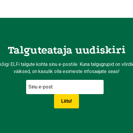
Talguteataja uudiskiri
kõigi ELFi talgute kohta sinu e-postile. Kuna talgugrupid on võrd
väiksed, on kasulik olla esimeste infosaajate seas!