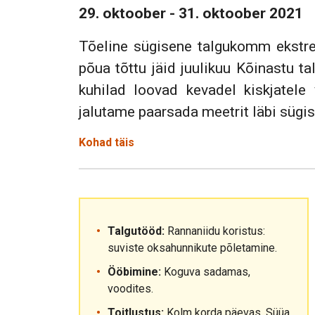
29. oktoober - 31. oktoober 2021
Tõeline sügisene talgukomm ekstree
põua tõttu jäid juulikuu Kõinastu t
kuhilad loovad kevadel kiskjatele
jalutame paarsada meetrit läbi sügi
Kohad täis
Talgutööd:
Rannaniidu koristus:
suviste oksahunnikute põletamine.
Ööbimine:
Koguva sadamas,
voodites.
Toitlustus:
Kolm korda päevas. Süüa