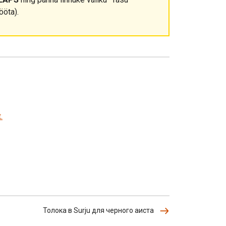
ööta).
.
Толока в Surju для черного аиста