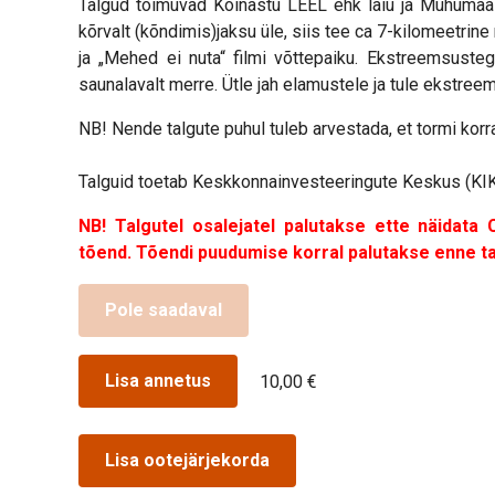
Talgud toimuvad Kõinastu LEEL ehk laiu ja Muhumaa v
kõrvalt (kõndimis)jaksu üle, siis tee ca 7-kilomeetri
ja „Mehed ei nuta“ filmi võttepaiku. Ekstreemsuste
saunalavalt merre. Ütle jah elamustele ja tule ekstreem
NB! Nende talgute puhul tuleb arvestada, et tormi korr
Talguid toetab Keskkonnainvesteeringute Keskus (KIK
NB! Talgutel osalejatel palutakse ette näidata
tõend. Tõendi puudumise korral palutakse enne tal
Pole saadaval
Lisa annetus
10,00 €
Lisa ootejärjekorda