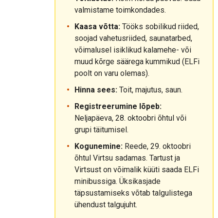
valmistame toimkondades.
Kaasa võtta:
Tööks sobilikud riided,
soojad vahetusriided, saunatarbed,
võimalusel isiklikud kalamehe- või
muud kõrge säärega kummikud (ELFi
poolt on varu olemas).
Hinna sees:
Toit, majutus, saun.
Registreerumine lõpeb:
Neljapäeva, 28. oktoobri õhtul või
grupi täitumisel.
Kogunemine:
Reede, 29. oktoobri
õhtul Virtsu sadamas. Tartust ja
Virtsust on võimalik küüti saada ELFi
minibussiga. Üksikasjade
täpsustamiseks võtab talgulistega
ühendust talgujuht.