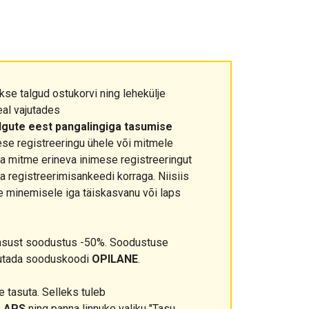
kse talgud ostukorvi ning lehekülje
eal vajutades
algute eest pangalingiga tasumise
ese registreeringu ühele või mitmele
ada mitme erineva inimese registreeringut
ja registreerimisankeedi korraga. Niisiis
e minemisele iga täiskasvanu või laps
asust soodustus -50%. Soodustuse
sutada sooduskoodi
OPILANE
.
 tasuta. Selleks tuleb
LAPS
ning panna linnuke valiku "Tasu