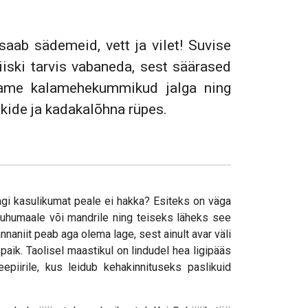
aab sädemeid, vett ja vilet! Suvise
iiski tarvis vabaneda, sest säärased
mbame kalamehekummikud jalga ning
ekide ja kadakalõhna rüpes.
i kasulikumat peale ei hakka? Esiteks on väga
Muhumaale või mandrile ning teiseks läheks see
naniit peab aga olema lage, sest ainult avar väli
spaik. Taolisel maastikul on lindudel hea ligipääs
epiirile, kus leidub kehakinnituseks paslikuid