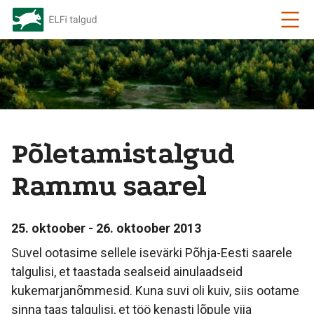
Põletamistalgud
Rammu saarel
25. oktoober - 26. oktoober 2013
Suvel ootasime sellele isevärki Põhja-Eesti saarele
talgulisi, et taastada sealseid ainulaadseid
kukemarjanõmmesid. Kuna suvi oli kuiv, siis ootame
sinna taas talgulisi, et töö kenasti lõpule viia