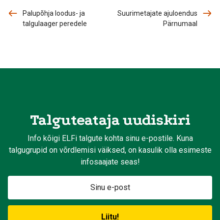
Palupõhja loodus- ja
Suurimetajate ajuloendus
talgulaager peredele
Pärnumaal
Talguteataja uudiskiri
Info kõigi ELFi talgute kohta sinu e-postile. Kuna
talgugrupid on võrdlemisi väiksed, on kasulik olla esimeste
infosaajate seas!