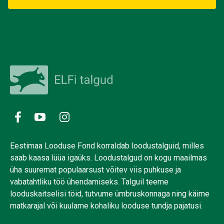
Eestimaa Looduse Fond korraldab loodustalguid, milles
saab kaasa lüüa igaüks. Loodustalgud on kogu maailmas
üha suuremat populaarsust võitev viis puhkuse ja
vabatahtliku töö ühendamiseks. Talguil teeme
looduskaitselisi töid, tutvume ümbruskonnaga ning käime
matkarajal või kuulame kohaliku looduse tundja pajatusi.