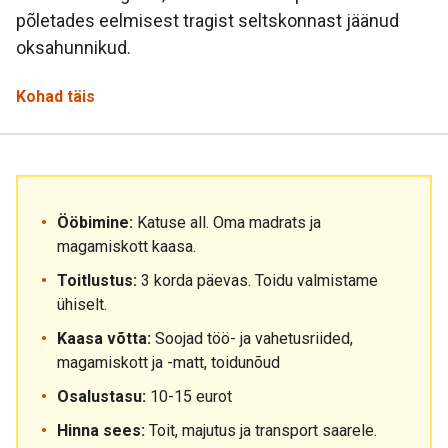
põletades eelmisest tragist seltskonnast jäänud
oksahunnikud.
Kohad täis
Ööbimine:
Katuse all. Oma madrats ja
magamiskott kaasa.
Toitlustus:
3 korda päevas. Toidu valmistame
ühiselt.
Kaasa võtta:
Soojad töö- ja vahetusriided,
magamiskott ja -matt, toidunõud
Osalustasu:
10-15 eurot
Hinna sees:
Toit, majutus ja transport saarele.