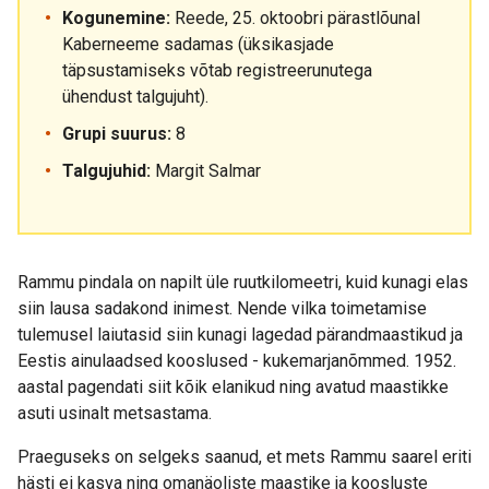
Kogunemine:
Reede, 25. oktoobri pärastlõunal
Kaberneeme sadamas (üksikasjade
täpsustamiseks võtab registreerunutega
ühendust talgujuht).
Grupi suurus:
8
Talgujuhid:
Margit Salmar
Rammu pindala on napilt üle ruutkilomeetri, kuid kunagi elas
siin lausa sadakond inimest. Nende vilka toimetamise
tulemusel laiutasid siin kunagi lagedad pärandmaastikud ja
Eestis ainulaadsed kooslused - kukemarjanõmmed. 1952.
aastal pagendati siit kõik elanikud ning avatud maastikke
asuti usinalt metsastama.
Praeguseks on selgeks saanud, et mets Rammu saarel eriti
hästi ei kasva ning omanäoliste maastike ja koosluste