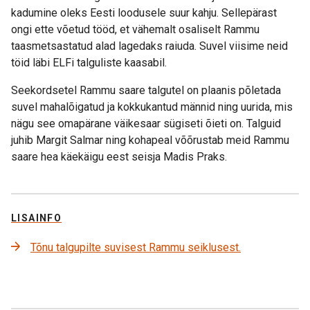
kadumine oleks Eesti loodusele suur kahju. Sellepärast
ongi ette võetud tööd, et vähemalt osaliselt Rammu
taasmetsastatud alad lagedaks raiuda. Suvel viisime neid
töid läbi ELFi talguliste kaasabil.
Seekordsetel Rammu saare talgutel on plaanis põletada
suvel mahalõigatud ja kokkukantud männid ning uurida, mis
nägu see omapärane väikesaar sügiseti õieti on. Talguid
juhib Margit Salmar ning kohapeal võõrustab meid Rammu
saare hea käekäigu eest seisja Madis Praks.
LISAINFO
Tõnu talgupilte suvisest Rammu seiklusest.