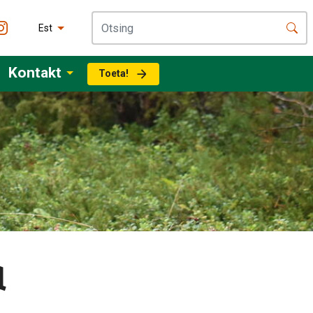
Est
Kontakt
Toeta!
d