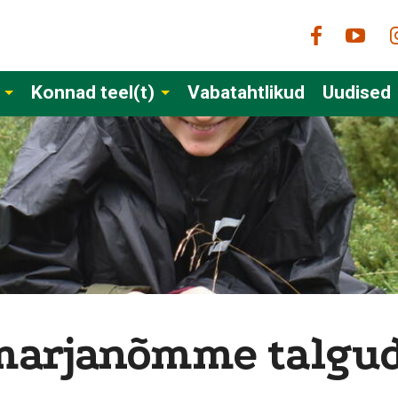
Konnad teel(t)
Vabatahtlikud
Uudised
arjanõmme talgu