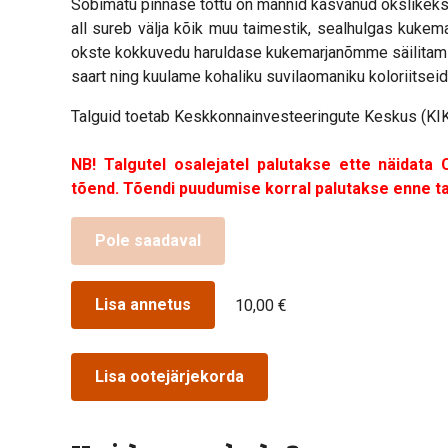
Sobimatu pinnase tõttu on männid kasvanud okslikeks j
all sureb välja kõik muu taimestik, sealhulgas kukem
okste kokkuvedu haruldase kukemarjanõmme säilitamis
saart ning kuulame kohaliku suvilaomaniku koloriitseid 
Talguid toetab Keskkonnainvesteeringute Keskus (KIK
NB! Talgutel osalejatel palutakse ette näidata
tõend. Tõendi puudumise korral palutakse enne tal
Pole saadaval
Lisa annetus
10,00 €
Lisa ootejärjekorda