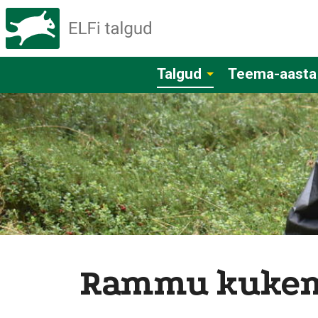
Talgud
Teema-aasta
Rammu kukem