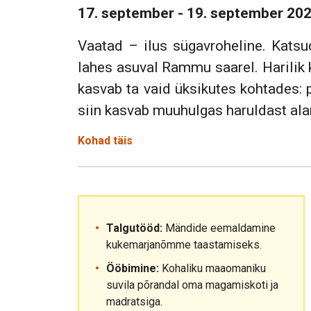
17. september - 19. september 20
Vaatad – ilus sügavroheline. Kats
lahes asuval Rammu saarel. Harilik 
kasvab ta vaid üksikutes kohtades: 
siin kasvab muuhulgas haruldast ala
Kohad täis
Talgutööd:
Mändide eemaldamine
kukemarjanõmme taastamiseks.
Ööbimine:
Kohaliku maaomaniku
suvila põrandal oma magamiskoti ja
madratsiga.