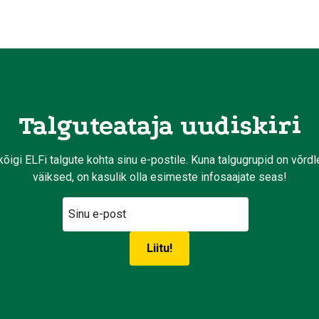
Talguteataja uudiskiri
kõigi ELFi talgute kohta sinu e-postile. Kuna talgugrupid on võrd
väiksed, on kasulik olla esimeste infosaajate seas!