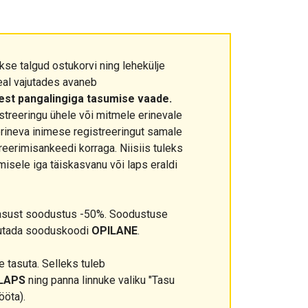
kse talgud ostukorvi ning lehekülje
eal vajutades avaneb
eest pangalingiga tasumise vaade.
streeringu ühele või mitmele erinevale
erineva inimese registreeringut samale
treerimisankeedi korraga. Niisiis tuleks
isele iga täiskasvanu või laps eraldi
asust soodustus -50%. Soodustuse
sutada sooduskoodi
OPILANE
.
 tasuta. Selleks tuleb
LAPS
ning panna linnuke valiku "Tasu
ööta).