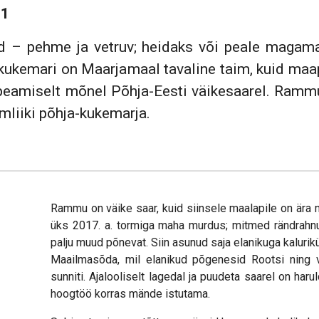
21
ud – pehme ja vetruv; heidaks või peale maga
kukemari on Maarjamaal tavaline taim, kuid maa
peamiselt mõnel Põhja-Eesti väikesaarel. Rammule
mliiki põhja-kukemarja.
Rammu on väike saar, kuid siinsele maalapile on ära ma
üks 2017. a. tormiga maha murdus; mitmed rändrahnud
palju muud põnevat. Siin asunud saja elanikuga kalurikül
Maailmasõda, mil elanikud põgenesid Rootsi ning v
sunniti. Ajalooliselt lagedal ja puudeta saarel on ha
hoogtöö korras mände istutama.