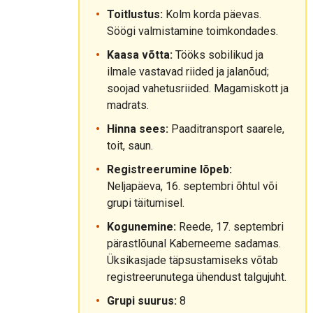
Toitlustus:
Kolm korda päevas.
Söögi valmistamine toimkondades.
Kaasa võtta:
Tööks sobilikud ja
ilmale vastavad riided ja jalanõud;
soojad vahetusriided. Magamiskott ja
madrats.
Hinna sees:
Paaditransport saarele,
toit, saun.
Registreerumine lõpeb:
Neljapäeva, 16. septembri õhtul või
grupi täitumisel.
Kogunemine:
Reede, 17. septembri
pärastlõunal Kaberneeme sadamas.
Üksikasjade täpsustamiseks võtab
registreerunutega ühendust talgujuht.
Grupi suurus:
8