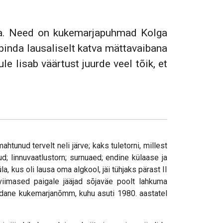
ma. Need on kukemarjapuhmad Kolga
pinda lausaliselt katva mättavaibana
 lisab väärtust juurde veel tõik, et
htunud tervelt neli järve; kaks tuletorni, millest
; linnuvaatlustorn; surnuaed; endine külaase ja
a, kus oli lausa oma algkool, jäi tühjaks pärast II
iimased paigale jääjad sõjaväe poolt lahkuma
ruldane kukemarjanõmm, kuhu asuti 1980. aastatel