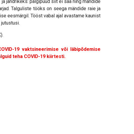
a jändrikeks: palgipuud siit ei saa ning mändide
arjad. Talguliste tööks on seega mändide raie ja
e eesmärgil. Tööst vabal ajal avastame kaunist
jutustusi.
).
 COVID-19 vaktsineerimise või läbipõdemise
guid teha COVID-19 kiirtesti.