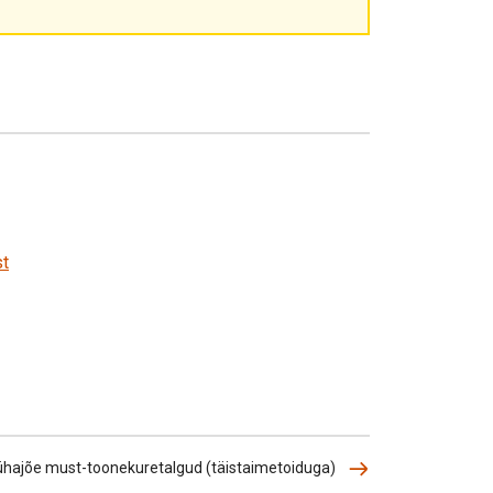
st
hajõe must-toonekuretalgud (täistaimetoiduga)