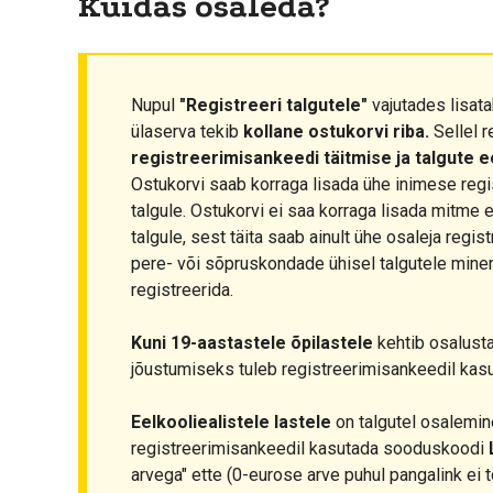
Kuidas osaleda?
Nupul
"Registreeri talgutele"
vajutades lisata
ülaserva tekib
kollane ostukorvi riba.
Sellel r
registreerimisankeedi täitmise ja talgute 
Ostukorvi saab korraga lisada ühe inimese regi
talgule. Ostukorvi ei saa korraga lisada mitme 
talgule, sest täita saab ainult ühe osaleja regis
pere- või sõpruskondade ühisel talgutele minem
registreerida.
Kuni 19-aastastele õpilastele
kehtib osalust
jõustumiseks tuleb registreerimisankeedil ka
Eelkooliealistele lastele
on talgutel osalemine
registreerimisankeedil kasutada sooduskoodi
arvega" ette (0-eurose arve puhul pangalink ei t