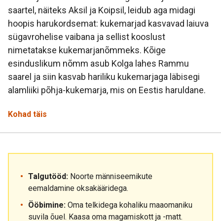
saartel, näiteks Aksil ja Koipsil, leidub aga midagi
hoopis harukordsemat: kukemarjad kasvavad laiuva
sügavrohelise vaibana ja sellist kooslust
nimetatakse kukemarjanõmmeks. Kõige
esinduslikum nõmm asub Kolga lahes Rammu
saarel ja siin kasvab hariliku kukemarjaga läbisegi
alamliiki põhja-kukemarja, mis on Eestis haruldane.
Kohad täis
Talgutööd:
Noorte männiseemikute
eemaldamine oksakääridega.
Ööbimine:
Oma telkidega kohaliku maaomaniku
suvila õuel. Kaasa oma magamiskott ja -matt.