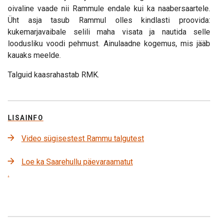
oivaline vaade nii Rammule endale kui ka naabersaartele.
Üht asja tasub Rammul olles kindlasti proovida:
kukemarjavaibale selili maha visata ja nautida selle
loodusliku voodi pehmust. Ainulaadne kogemus, mis jääb
kauaks meelde.
Talguid kaasrahastab RMK.
LISAINFO
Video sügisestest Rammu talgutest
Loe ka Saarehullu päevaraamatut
.