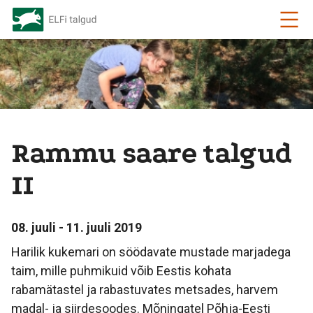
Rammu saare talgud
II
08. juuli - 11. juuli 2019
Harilik kukemari on söödavate mustade marjadega
taim, mille puhmikuid võib Eestis kohata
rabamätastel ja rabastuvates metsades, harvem
madal- ja siirdesoodes. Mõningatel Põhja-Eesti