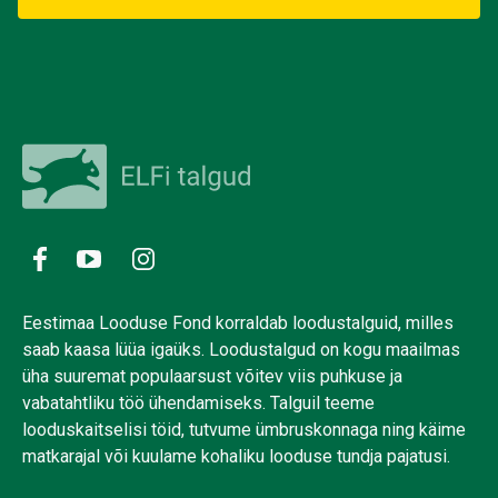
Eestimaa Looduse Fond korraldab loodustalguid, milles
saab kaasa lüüa igaüks. Loodustalgud on kogu maailmas
üha suuremat populaarsust võitev viis puhkuse ja
vabatahtliku töö ühendamiseks. Talguil teeme
looduskaitselisi töid, tutvume ümbruskonnaga ning käime
matkarajal või kuulame kohaliku looduse tundja pajatusi.