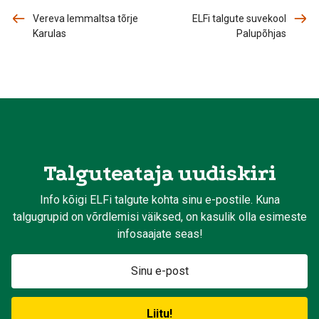
Vereva lemmaltsa tõrje
ELFi talgute suvekool
Karulas
Palupõhjas
Talguteataja uudiskiri
Info kõigi ELFi talgute kohta sinu e-postile. Kuna
talgugrupid on võrdlemisi väiksed, on kasulik olla esimeste
infosaajate seas!