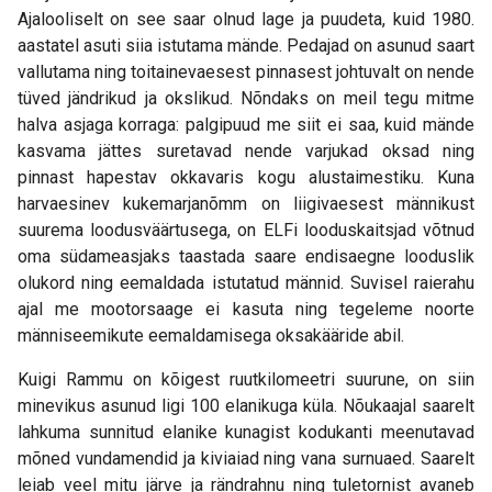
Ajalooliselt on see saar olnud lage ja puudeta, kuid 1980.
aastatel asuti siia istutama mände. Pedajad on asunud saart
vallutama ning toitainevaesest pinnasest johtuvalt on nende
tüved jändrikud ja okslikud. Nõndaks on meil tegu mitme
halva asjaga korraga: palgipuud me siit ei saa, kuid mände
kasvama jättes suretavad nende varjukad oksad ning
pinnast hapestav okkavaris kogu alustaimestiku. Kuna
harvaesinev kukemarjanõmm on liigivaesest männikust
suurema loodusväärtusega, on ELFi looduskaitsjad võtnud
oma südameasjaks taastada saare endisaegne looduslik
olukord ning eemaldada istutatud männid. Suvisel raierahu
ajal me mootorsaage ei kasuta ning tegeleme noorte
männiseemikute eemaldamisega oksakääride abil.
Kuigi Rammu on kõigest ruutkilomeetri suurune, on siin
minevikus asunud ligi 100 elanikuga küla. Nõukaajal saarelt
lahkuma sunnitud elanike kunagist kodukanti meenutavad
mõned vundamendid ja kiviaiad ning vana surnuaed. Saarelt
leiab veel mitu järve ja rändrahnu ning tuletornist avaneb