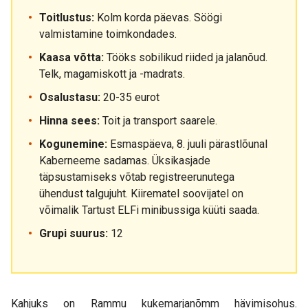
Toitlustus:
Kolm korda päevas. Söögi
valmistamine toimkondades.
Kaasa võtta:
Tööks sobilikud riided ja jalanõud.
Telk, magamiskott ja -madrats.
Osalustasu:
20-35 eurot
Hinna sees:
Toit ja transport saarele.
Kogunemine:
Esmaspäeva, 8. juuli pärastlõunal
Kaberneeme sadamas. Üksikasjade
täpsustamiseks võtab registreerunutega
ühendust talgujuht. Kiirematel soovijatel on
võimalik Tartust ELFi minibussiga küüti saada.
Grupi suurus:
12
Kahjuks on Rammu kukemarjanõmm hävimisohus.