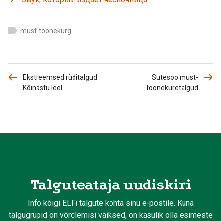
must-toonekurg
Ekstreemsed rüditalgud
Sutesoo must-
Kõinastu leel
toonekuretalgud
Talguteataja uudiskiri
Info kõigi ELFi talgute kohta sinu e-postile. Kuna
talgugrupid on võrdlemisi väiksed, on kasulik olla esimeste