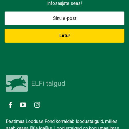
infosaajate seas!
Eestimaa Looduse Fond korraldab loodustalguid, milles
saab kaasa lüüa igaüks. Loodustalgud on kogu maailmas