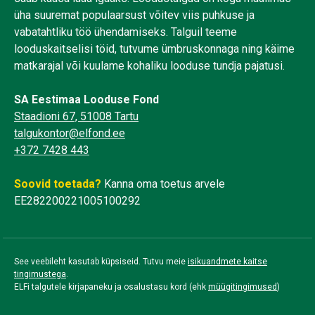
üha suuremat populaarsust võitev viis puhkuse ja
vabatahtliku töö ühendamiseks. Talguil teeme
looduskaitselisi töid, tutvume ümbruskonnaga ning käime
matkarajal või kuulame kohaliku looduse tundja pajatusi.
SA Eestimaa Looduse Fond
Staadioni 67, 51008 Tartu
talgukontor@elfond.ee
+372 7428 443
Soovid toetada?
Kanna oma toetus arvele
EE282200221005100292
See veebileht kasutab küpsiseid. Tutvu meie
isikuandmete kaitse
tingimustega
.
ELFi talgutele kirjapaneku ja osalustasu kord (ehk
müügitingimused
)