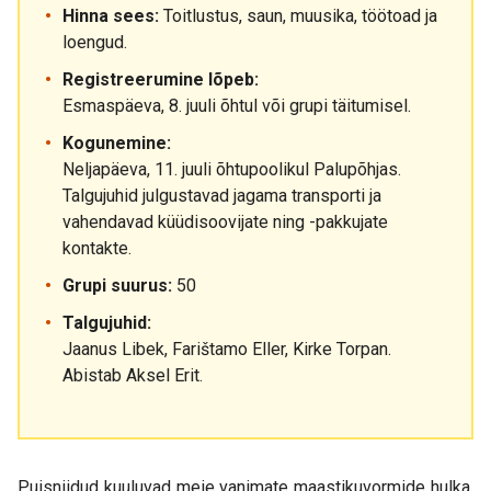
Hinna sees:
Toitlustus, saun, muusika, töötoad ja
loengud.
Registreerumine lõpeb:
Esmaspäeva, 8. juuli õhtul või grupi täitumisel.
Kogunemine:
Neljapäeva, 11. juuli õhtupoolikul Palupõhjas.
Talgujuhid julgustavad jagama transporti ja
vahendavad küüdisoovijate ning -pakkujate
kontakte.
Grupi suurus:
50
Talgujuhid:
Jaanus Libek, Farištamo Eller, Kirke Torpan.
Abistab Aksel Erit.
Puisniidud kuuluvad meie vanimate maastikuvormide hulka.