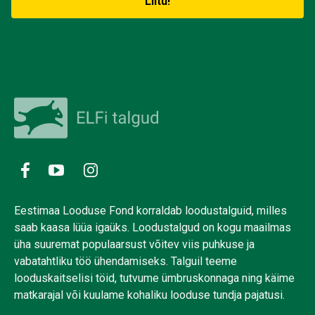
Eestimaa Looduse Fond korraldab loodustalguid, milles
saab kaasa lüüa igaüks. Loodustalgud on kogu maailmas
üha suuremat populaarsust võitev viis puhkuse ja
vabatahtliku töö ühendamiseks. Talguil teeme
looduskaitselisi töid, tutvume ümbruskonnaga ning käime
matkarajal või kuulame kohaliku looduse tundja pajatusi.