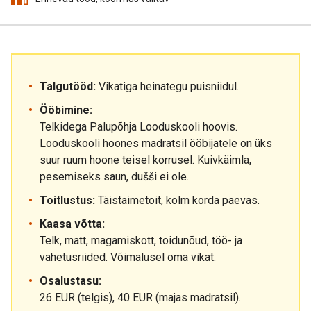
Talgutööd:
Vikatiga heinategu puisniidul.
Ööbimine:
Telkidega Palupõhja Looduskooli hoovis.
Looduskooli hoones madratsil ööbijatele on üks
suur ruum hoone teisel korrusel. Kuivkäimla,
pesemiseks saun, dušši ei ole.
Toitlustus:
Täistaimetoit, kolm korda päevas.
Kaasa võtta:
Telk, matt, magamiskott, toidunõud, töö- ja
vahetusriided. Võimalusel oma vikat.
Osalustasu:
26 EUR (telgis), 40 EUR (majas madratsil).