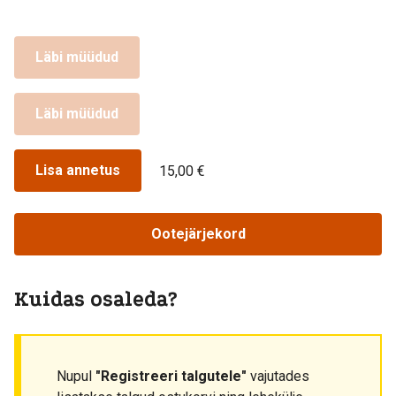
Läbi müüdud
Läbi müüdud
Lisa annetus
15,00 €
Ootejärjekord
Kuidas osaleda?
Nupul
"Registreeri talgutele"
vajutades