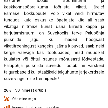
haarame hoopis sportlikuma ja
keskkonnasõbralikuma tööriista, vikati, järele!
Esmasel kokkupuutel võib vikat veidi hirmutav
tunduda, kuid oskuslike õpetajate käe all saab
vikatiga niitmise kunst üsna kiiresti käppa ja
harjutamisruumi on Suvekoolis terve Palupõhja
puisniidu jagu. Kui lihased hoogsast
vikatitreeningust kangeks jääma kipuvad, saab neid
kerge vaevaga kas töötubades, head muusikat
kuulates või õhtul saunas mõnusasti lõdvestada.
Palupõhja puisniidu suveidüll ootab nii värskeid
talgurebaseid kui staažikaid talguhunte järjekordsele
suve vingeimale trennipeole!
26 €
50 inimest grupis
Ööbimine telgis
Erinevad tööd, koormus valitav