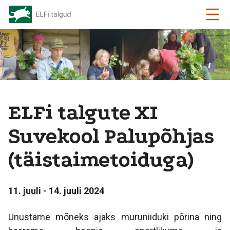
ELFi talgute XI
Suvekool Palupõhjas
(täistaimetoiduga)
11. juuli - 14. juuli 2024
Unustame mõneks ajaks muruniiduki põrina ning