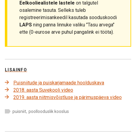
Eelkooliealistele lastele
on talgutel
osalemine tasuta. Selleks tuleb
registreerimisankeedil kasutada sooduskoodi
LAPS
ning panna linnuke valiku "Tasu arvega"
ette (0-eurose arve puhul pangalink ei tööta).
LISAINFO
Puisniitude ja puiskarjamaade hoolduskava
2018. aasta Suvekooli video
2019. aasta niitmisvõistluse ja pärimuspäeva video
puisniit
,
poollooduslik kooslus