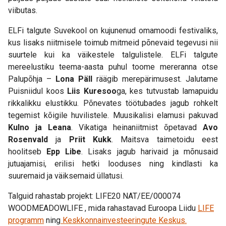
viibutas.
ELFi talgute Suvekool on kujunenud omamoodi festivaliks,
kus lisaks niitmisele toimub mitmeid põnevaid tegevusi nii
suurtele kui ka väikestele talgulistele. ELFi talgute
mereelustiku teema-aasta puhul toome mereranna otse
Palupõhja –
Lona Päll
räägib merepärimusest. Jalutame
Puisniidul koos
Liis Kuresoo
ga, kes tutvustab lamapuidu
rikkalikku elustikku. Põnevates töötubades jagub rohkelt
tegemist kõigile huvilistele. Muusikalisi elamusi pakuvad
Kulno ja Leana
. Vikatiga heinaniitmist õpetavad
Avo
Rosenvald
ja
Priit Kukk
. Maitsva taimetoidu eest
hoolitseb
Epp Libe
. Lisaks jagub harivaid ja mõnusaid
jutuajamisi, erilisi hetki looduses ning kindlasti ka
suuremaid ja väiksemaid üllatusi.
Talguid rahastab projekt: LIFE20 NAT/EE/000074
WOODMEADOWLIFE , mida rahastavad Euroopa Liidu
LIFE
programm
ning
Keskkonnainvesteeringute Keskus.