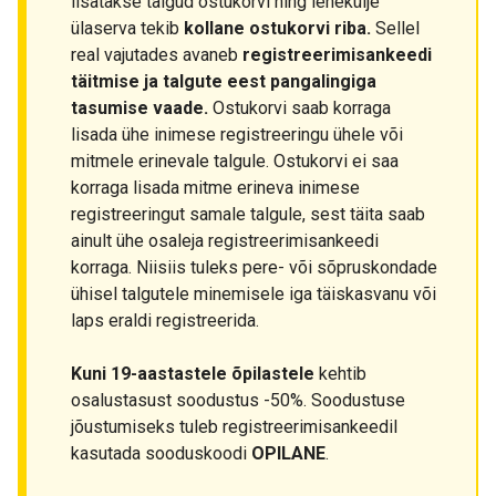
lisatakse talgud ostukorvi ning lehekülje
ülaserva tekib
kollane ostukorvi riba.
Sellel
real vajutades avaneb
registreerimisankeedi
täitmise ja talgute eest pangalingiga
tasumise vaade.
Ostukorvi saab korraga
lisada ühe inimese registreeringu ühele või
mitmele erinevale talgule. Ostukorvi ei saa
korraga lisada mitme erineva inimese
registreeringut samale talgule, sest täita saab
ainult ühe osaleja registreerimisankeedi
korraga. Niisiis tuleks pere- või sõpruskondade
ühisel talgutele minemisele iga täiskasvanu või
laps eraldi registreerida.
Kuni 19-aastastele õpilastele
kehtib
osalustasust soodustus -50%. Soodustuse
jõustumiseks tuleb registreerimisankeedil
kasutada sooduskoodi
OPILANE
.