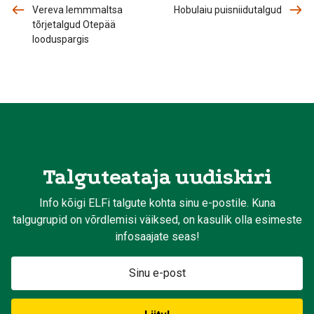
Vereva lemmmaltsa
Hobulaiu puisniidutalgud
tõrjetalgud Otepää
looduspargis
Talguteataja uudiskiri
Info kõigi ELFi talgute kohta sinu e-postile. Kuna
talgugrupid on võrdlemisi väiksed, on kasulik olla esimeste
infosaajate seas!