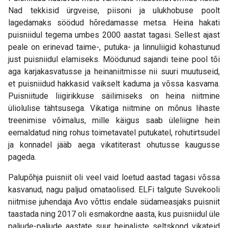
Nad tekkisid ürgveise, piisoni ja ulukhobuse poolt
lagedamaks söödud hõredamasse metsa. Heina hakati
puisniidul tegema umbes 2000 aastat tagasi. Sellest ajast
peale on erinevad taime-, putuka- ja linnuliigid kohastunud
just puisniidul elamiseks. Möödunud sajandi teine pool tõi
aga karjakasvatusse ja heinaniitmisse nii suuri muutuseid,
et puisniidud hakkasid vaikselt kaduma ja võssa kasvama.
Puisniitude liigirikkuse säilimiseks on heina niitmine
üliolulise tähtsusega. Vikatiga niitmine on mõnus lihaste
treenimise võimalus, mille käigus saab üleliigne hein
eemaldatud ning rohus toimetavatel putukatel, rohutirtsudel
ja konnadel jääb aega vikatiterast ohutusse kaugusse
pageda.
Palupõhja puisniit oli veel vaid loetud aastad tagasi võssa
kasvanud, nagu paljud omataolised. ELFi talgute Suvekooli
niitmise juhendaja Avo võttis endale südameasjaks puisniit
taastada ning 2017 oli esmakordne aasta, kus puisniidul üle
paljude-paljude aastate suur heinaliste seltskond vikateid