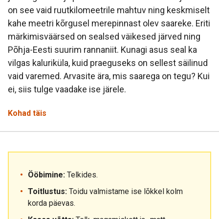
on see vaid ruutkilomeetrile mahtuv ning keskmiselt
kahe meetri kõrgusel merepinnast olev saareke. Eriti
märkimisväärsed on sealsed väikesed järved ning
Põhja-Eesti suurim rannaniit. Kunagi asus seal ka
vilgas kaluriküla, kuid praeguseks on sellest säilinud
vaid varemed. Arvasite ära, mis saarega on tegu? Kui
ei, siis tulge vaadake ise järele.
Kohad täis
Ööbimine:
Telkides.
Toitlustus:
Toidu valmistame ise lõkkel kolm
korda päevas.