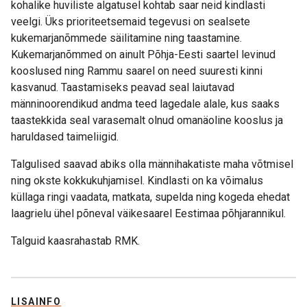
kohalike huviliste algatusel kohtab saar neid kindlasti
veelgi. Üks prioriteetsemaid tegevusi on sealsete
kukemarjanõmmede säilitamine ning taastamine.
Kukemarjanõmmed on ainult Põhja-Eesti saartel levinud
kooslused ning Rammu saarel on need suuresti kinni
kasvanud. Taastamiseks peavad seal laiutavad
männinoorendikud andma teed lagedale alale, kus saaks
taastekkida seal varasemalt olnud omanäoline kooslus ja
haruldased taimeliigid.
Talgulised saavad abiks olla männihakatiste maha võtmisel
ning okste kokkukuhjamisel. Kindlasti on ka võimalus
küllaga ringi vaadata, matkata, supelda ning kogeda ehedat
laagrielu ühel põneval väikesaarel Eestimaa põhjarannikul.
Talguid kaasrahastab RMK.
LISAINFO