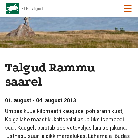
Talgud Rammu
saarel
01. august - 04. august 2013
Umbes kuue kilomeetri kaugusel põhjarannikust,
Kolga lahe maastikukaitsealal asub üks isemoodi
saar. Kaugelt paistab see veteväljas laia seljakuna,
justnagu suur ja pikk mereelukas. Lähemale jõudes