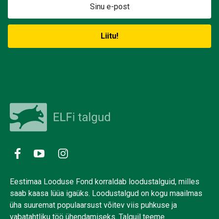
Eestimaa Looduse Fond korraldab loodustalguid, milles
saab kaasa lüüa igaüks. Loodustalgud on kogu maailmas
üha suuremat populaarsust võitev viis puhkuse ja
vabatahtliku töö ühendamiseks. Talguil teeme