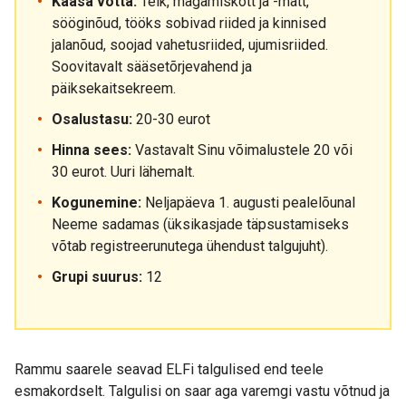
Kaasa võtta:
Telk, magamiskott ja -matt,
sööginõud, tööks sobivad riided ja kinnised
jalanõud, soojad vahetusriided, ujumisriided.
Soovitavalt sääsetõrjevahend ja
päiksekaitsekreem.
Osalustasu:
20-30 eurot
Hinna sees:
Vastavalt Sinu võimalustele 20 või
30 eurot. Uuri lähemalt.
Kogunemine:
Neljapäeva 1. augusti pealelõunal
Neeme sadamas (üksikasjade täpsustamiseks
võtab registreerunutega ühendust talgujuht).
Grupi suurus:
12
Rammu saarele seavad ELFi talgulised end teele
esmakordselt. Talgulisi on saar aga varemgi vastu võtnud ja