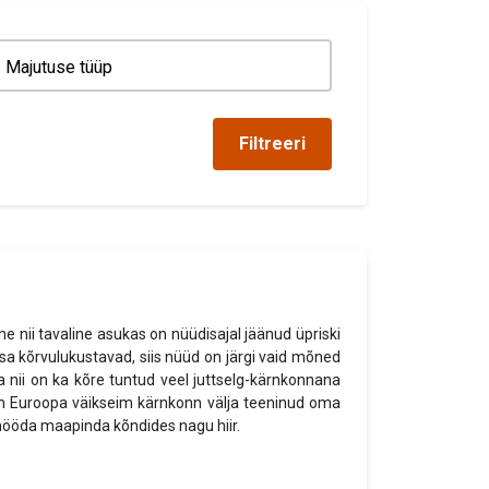
Filtreeri
e nii tavaline asukas on nüüdisajal jäänud üpriski
usa kõrvulukustavad, siis nüüd on järgi vaid mõned
a nii on ka kõre tuntud veel juttselg-kärnkonnana
 on Euroopa väikseim kärnkonn välja teeninud oma
a mööda maapinda kõndides nagu hiir.