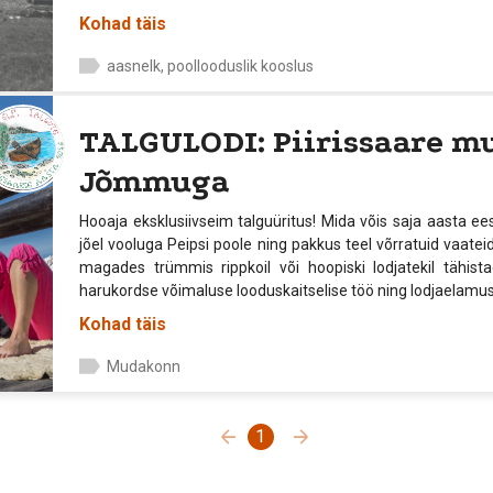
Kohad täis
aasnelk, poollooduslik kooslus
TALGULODI: Piirissaare 
Jõmmuga
Hooaja eksklusiivseim talguüritus! Mida võis saja aasta ee
jõel vooluga Peipsi poole ning pakkus teel võrratuid vaateid
magades trümmis rippkoil või hoopiski lodjatekil tähist
harukordse võimaluse looduskaitselise töö ning lodjaelam
Kohad täis
Mudakonn
1