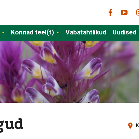
Konnad teel(t)
Vabatahtlikud
Uudised
gud
K