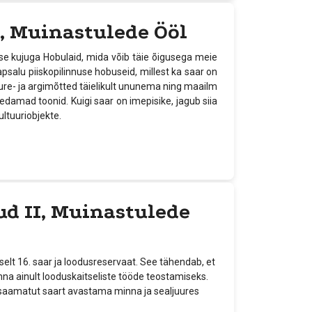
, Muinastulede Ööl
e kujuga Hobulaid, mida võib täie õigusega meie
psalu piiskopilinnuse hobuseid, millest ka saar on
re- ja argimõtted täielikult ununema ning maailm
eledamad toonid. Kuigi saar on imepisike, jagub siia
ltuuriobjekte.
ud II, Muinastulede
elt 16. saar ja loodusreservaat. See tähendab, et
inna ainult looduskaitseliste tööde teostamiseks.
tesaamatut saart avastama minna ja sealjuures