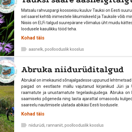
Matsalu rahvuspargi koosseisu kuuluv Tauksi on Eesti suurus
sel saarel kehtib inimestele liikumiskeeld ja Tauksile võib m
Niisiis on ELFi talgud suurepärane võimalus üht muidu kät
loodusele kasulikku tööd teha.
Kohad täis
aasnelk, poollooduslik kooslus
Abruka niidurüditalgud
Abrukal on imekaunid sõnajalgadesse uppunud lehtmetsad j
paigad on eestlaste mällu vajutanud kirjanikud Jüri ja
raamatute ja unustamatute tegelaskujudega. Abruka on k
saamiseks põgeneda ning lasta ajarattal omasoodu kulgeda.
saareelu nautimisele ulatada abikäsi Eesti loodusele.
Kohad täis
niidurüdi, rannaniit, poollooduslik kooslus