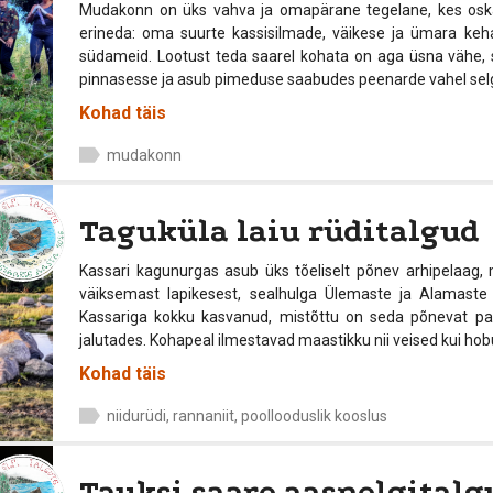
Mudakonn on üks vahva ja omapärane tegelane, kes oskab 
erineda: oma suurte kassisilmade, väikese ja ümara keh
südameid. Lootust teda saarel kohata on aga üsna vähe,
pinnasesse ja asub pimeduse saabudes peenarde vahel selgr
Kohad täis
mudakonn
Taguküla laiu rüditalgud
Kassari kagunurgas asub üks tõeliselt põnev arhipelaag,
väiksemast lapikesest, sealhulga Ülemaste ja Alamaste 
Kassariga kokku kasvanud, mistõttu on seda põnevat pa
jalutades. Kohapeal ilmestavad maastikku nii veised kui ho
Kohad täis
niidurüdi, rannaniit, poollooduslik kooslus
Tauksi saare aasnelgitalg