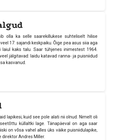
algud
 olla ka selle saarekillukese suhteliselt hilise
 veel 17. sajandi keskpaiku. Õige pea asus siia aga
i laiul kaks talu. Saar tühjenes inimestest 1964.
el jälgitavad: laidu katavad ranna- ja puisniidud
ssa kasvanud.
d
apikesi, kuid see pole alati nii olnud. Nimelt oli
seetõttu küllaltki lage. Tänapäeval on aga saar
ki on võsa vahel alles üks väike puisniidulapike,
 direktor Andres Miller.