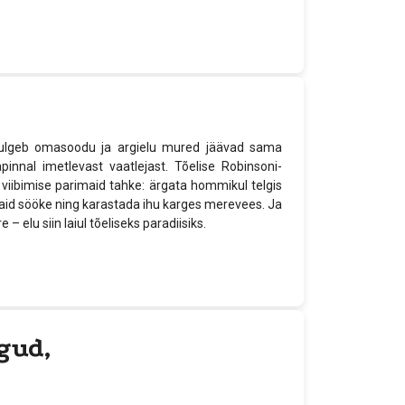
kulgeb omasoodu ja argielu mured jäävad sama
nnal imetlevast vaatlejast. Tõelise Robinsoni-
 viibimise parimaid tahke: ärgata hommikul telgis
vaid sööke ning karastada ihu karges merevees. Ja
– elu siin laiul tõeliseks paradiisiks.
gud,