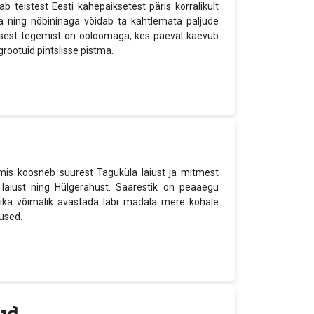
teistest Eesti kahepaiksetest päris korralikult
a ning nöbininaga võidab ta kahtlemata paljude
 sest tegemist on ööloomaga, kes päeval kaevub
ootuid pintslisse pistma.
 mis koosneb suurest Taguküla laiust ja mitmest
laiust ning Hülgerahust. Saarestik on peaaegu
ika võimalik avastada läbi madala mere kohale
bused.
ud