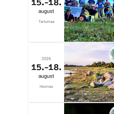
15.-18.
august
Tartumaa
2026
15.-18.
august
Hiiumaa