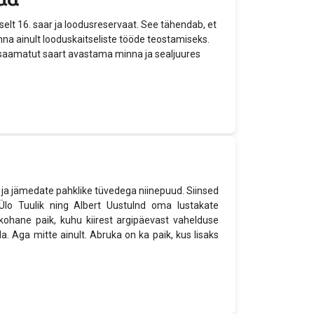
elt 16. saar ja loodusreservaat. See tähendab, et
inna ainult looduskaitseliste tööde teostamiseks.
tesaamatut saart avastama minna ja sealjuures
a jämedate pahklike tüvedega niinepuud. Siinsed
 Ülo Tuulik ning Albert Uustulnd oma lustakate
ohane paik, kuhu kiirest argipäevast vahelduse
 Aga mitte ainult. Abruka on ka paik, kus lisaks