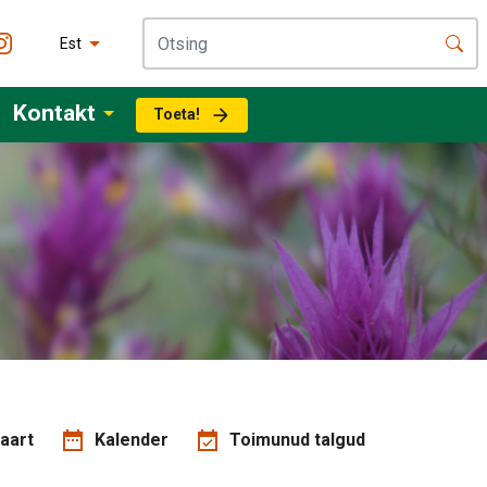
Est
Kontakt
Toeta!
aart
Kalender
Toimunud talgud