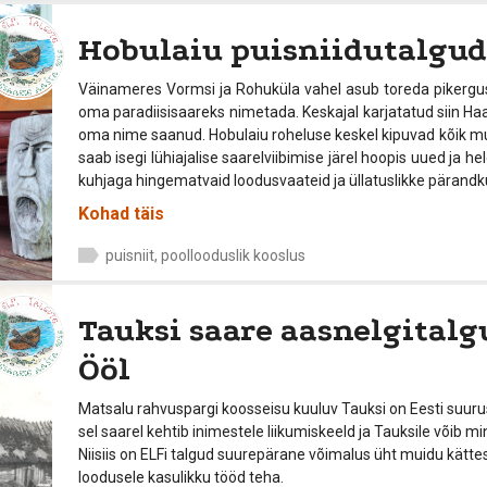
Hobulaiu puisniidutalgud
Väinameres Vormsi ja Rohuküla vahel asub toreda pikergus
oma paradiisisaareks nimetada. Keskajal karjatatud siin Haa
oma nime saanud. Hobulaiu roheluse keskel kipuvad kõik mu
saab isegi lühiajalise saarelviibimise järel hoopis uued ja h
kuhjaga hingematvaid loodusvaateid ja üllatuslikke pärandku
Kohad täis
puisniit, poollooduslik kooslus
Tauksi saare aasnelgitalg
Ööl
Matsalu rahvuspargi koosseisu kuuluv Tauksi on Eesti suurus
sel saarel kehtib inimestele liikumiskeeld ja Tauksile võib m
Niisiis on ELFi talgud suurepärane võimalus üht muidu kät
loodusele kasulikku tööd teha.