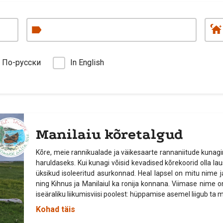
По-русски
In English
Manilaiu kõretalgud
Kõre, meie rannikualade ja väikesaarte rannaniitude kunagin
haruldaseks. Kui kunagi võisid kevadised kõrekoorid olla la
üksikud isoleeritud asurkonnad. Heal lapsel on mitu nime j
ning Kihnus ja Manilaiul ka ronija konnana. Viimase nime
iseäraliku liikumisviisi poolest: hüppamise asemel liigub t
Kohad täis