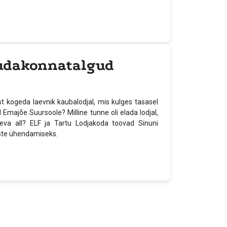
mudakonnatalgud
st kogeda laevnik kaubalodjal, mis kulges tasasel
 Emajõe Suursoole? Milline tunne oli elada lodjal,
aeva all? ELF ja Tartu Lodjakoda toovad Sinuni
uste ühendamiseks.