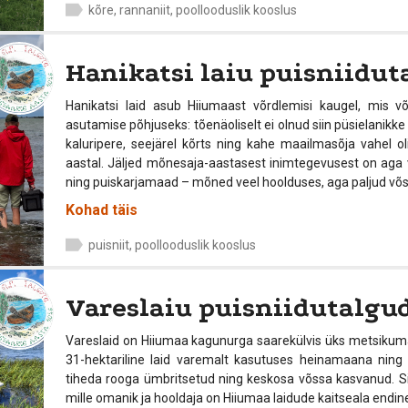
kõre, rannaniit, poollooduslik kooslus
Hanikatsi laiu puisniidut
Hanikatsi laid asub Hiiumaast võrdlemisi kaugel, mis võib
asutamise põhjuseks: tõenäoliselt ei olnud siin püsielanikke
kaluripere, seejärel kõrts ning kahe maailmasõja vahel ol
aastal. Jäljed mõnesaja-aastasest inimtegevusest on aga ve
ning puiskarjamaad – mõned veel hoolduses, aga paljud võ
Kohad täis
puisniit, poollooduslik kooslus
Vareslaiu puisniidutalgu
Vareslaid on Hiiumaa kagunurga saarekülvis üks metsikumaid l
31-hektariline laid varemalt kasutuses heinamaana ning 
tiheda rooga ümbritsetud ning keskosa võssa kasvanud. Siis
mille omanik ja hooldaja on Hiiumaa laidude kaitseala endine