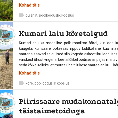
Kohad täis
puisniit, poollooduslik kooslus
Kumari laiu kõretalgud
Kumari on üks maagiline paik maailma äärel, kus aeg 
kaugeks kui saare öötaevas rippuv kuldkollane kuu maapi
saarena saavad talgulised siin kogeda askeetliku looduses
värskest õhust virgena, keeta lõkkel podisevas pajas maits
seda kõike selleks, et muuta ühe tillukese saareelaniku – kõre 
Kohad täis
kõre, poollooduslik kooslus
Piirissaare mudakonnatal
täistaimetoiduga