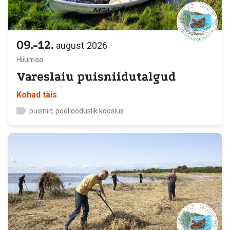
09.-12.
august
2026
Hiiumaa
Vareslaiu puisniidutalgud
Kohad täis
puisniit, poollooduslik kooslus