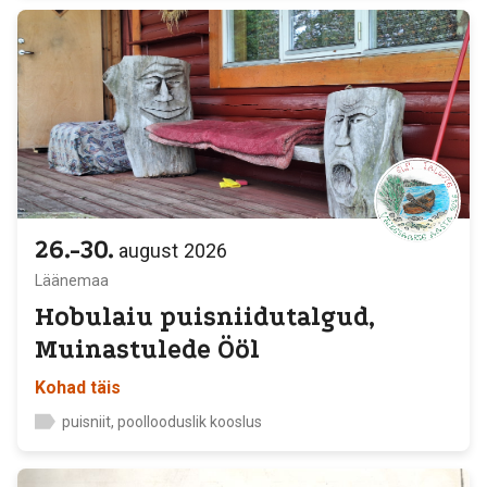
26.-30.
august
2026
Läänemaa
Hobulaiu puisniidutalgud,
Muinastulede Ööl
Kohad täis
puisniit, poollooduslik kooslus