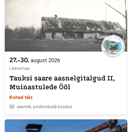
27.-30.
august
2026
Läänemaa
Tauksi saare aasnelgitalgud II,
Muinastulede Ööl
Kohad täis
aasnelk, poollooduslik kooslus