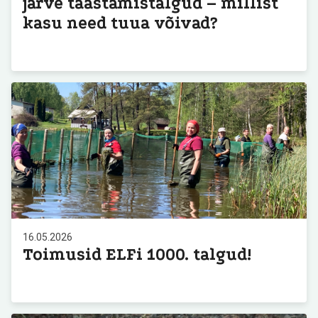
järve taastamistalgud – millist
kasu need tuua võivad?
16.05.2026
Toimusid ELFi 1000. talgud!