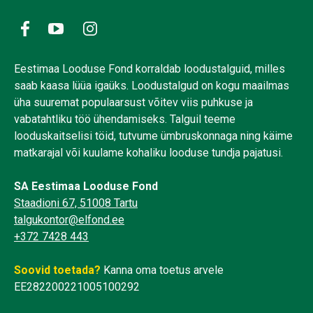
Eestimaa Looduse Fond korraldab loodustalguid, milles
saab kaasa lüüa igaüks. Loodustalgud on kogu maailmas
üha suuremat populaarsust võitev viis puhkuse ja
vabatahtliku töö ühendamiseks. Talguil teeme
looduskaitselisi töid, tutvume ümbruskonnaga ning käime
matkarajal või kuulame kohaliku looduse tundja pajatusi.
SA Eestimaa Looduse Fond
Staadioni 67, 51008 Tartu
talgukontor@elfond.ee
+372 7428 443
Soovid toetada?
Kanna oma toetus arvele
EE282200221005100292