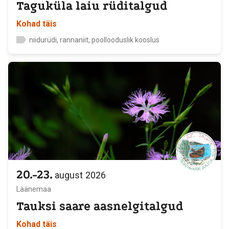
Taguküla laiu rüditalgud
Kohad täis
niidurüdi, rannaniit, poollooduslik kooslus
20.-23.
august
2026
Läänemaa
Tauksi saare aasnelgitalgud
Kohad täis