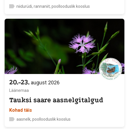
niidurüdi, rannaniit, poollooduslik kooslus
20.-23.
august
2026
Läänemaa
Tauksi saare aasnelgitalgud
Kohad täis
aasnelk, poollooduslik kooslus