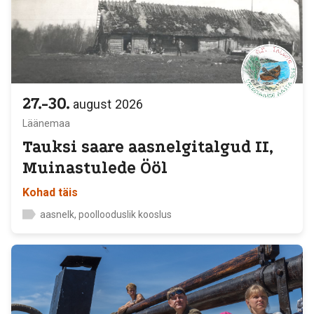
27.-30.
august
2026
Läänemaa
Tauksi saare aasnelgitalgud II,
Muinastulede Ööl
Kohad täis
aasnelk, poollooduslik kooslus