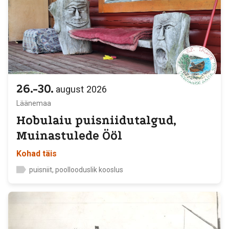
26.-30.
august
2026
Läänemaa
Hobulaiu puisniidutalgud,
Muinastulede Ööl
Kohad täis
puisniit, poollooduslik kooslus