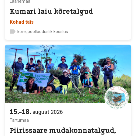
Läänemaa
Kumari laiu kõretalgud
Kohad täis
kõre, poollooduslik kooslus
15.-18.
august
2026
Tartumaa
Piirissaare mudakonnatalgud,