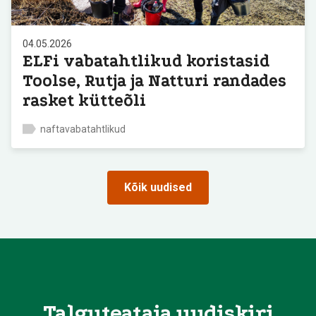
04.05.2026
ELFi vabatahtlikud koristasid
Toolse, Rutja ja Natturi randades
rasket kütteõli
naftavabatahtlikud
Kõik uudised
Talguteataja uudiskiri