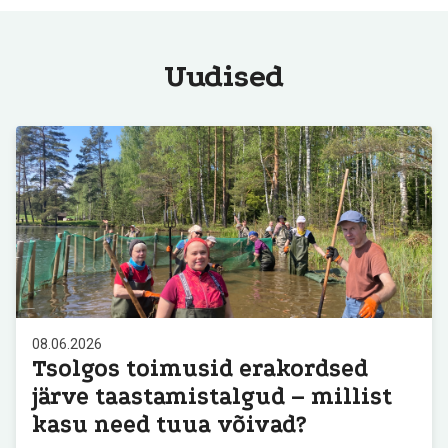
Uudised
08.06.2026
Tsolgos toimusid erakordsed
järve taastamistalgud – millist
kasu need tuua võivad?