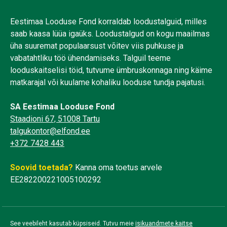
Eestimaa Looduse Fond korraldab loodustalguid, milles
saab kaasa lüüa igaüks. Loodustalgud on kogu maailmas
üha suuremat populaarsust võitev viis puhkuse ja
vabatahtliku töö ühendamiseks. Talguil teeme
looduskaitselisi töid, tutvume ümbruskonnaga ning käime
matkarajal või kuulame kohaliku looduse tundja pajatusi.
SA Eestimaa Looduse Fond
Staadioni 67, 51008 Tartu
talgukontor@elfond.ee
+372 7428 443
Soovid toetada?
Kanna oma toetus arvele
EE282200221005100292
See veebileht kasutab küpsiseid. Tutvu meie
isikuandmete kaitse