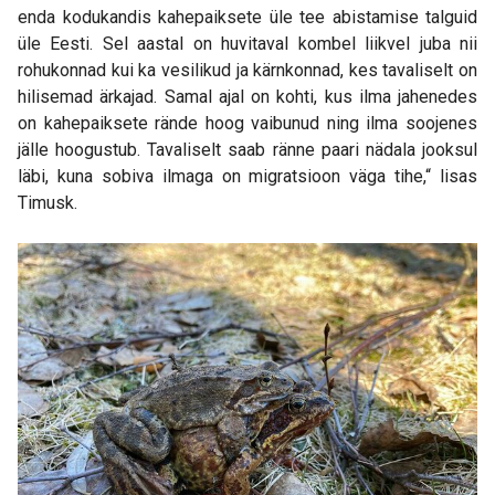
enda kodukandis kahepaiksete üle tee abistamise talguid
üle Eesti. Sel aastal on huvitaval kombel liikvel juba nii
rohukonnad kui ka vesilikud ja kärnkonnad, kes tavaliselt on
hilisemad ärkajad. Samal ajal on kohti, kus ilma jahenedes
on kahepaiksete rände hoog vaibunud ning ilma soojenes
jälle hoogustub. Tavaliselt saab ränne paari nädala jooksul
läbi, kuna sobiva ilmaga on migratsioon väga tihe,“ lisas
Timusk.