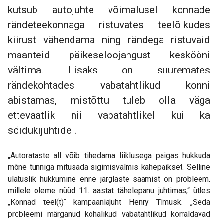
kutsub autojuhte võimalusel konnade
rändeteekonnaga ristuvates teelõikudes
kiirust vähendama ning rändega ristuvaid
maanteid päikeseloojangust keskööni
vältima. Lisaks on suuremates
rändekohtades vabatahtlikud konni
abistamas, mistõttu tuleb olla väga
ettevaatlik nii vabatahtlikel kui ka
sõidukijuhtidel.
„Autorataste all võib tihedama liiklusega paigas hukkuda
mõne tunniga mitusada sigimisvalmis kahepaikset. Selline
ulatuslik hukkumine enne järglaste saamist on probleem,
millele oleme nüüd 11. aastat tähelepanu juhtimas,“ ütles
„Konnad teel(t)“ kampaaniajuht Henry Timusk. „Seda
probleemi märganud kohalikud vabatahtlikud korraldavad