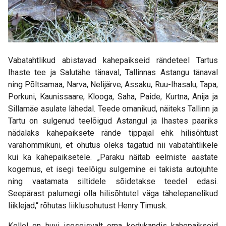
Vabatahtlikud abistavad kahepaikseid rändeteel Tartus
Ihaste tee ja Salutähe tänaval, Tallinnas Astangu tänaval
ning Põltsamaa, Narva, Nelijärve, Assaku, Ruu-Ihasalu, Tapa,
Porkuni, Kaunissaare, Klooga, Saha, Paide, Kurtna, Anija ja
Sillamäe asulate lähedal. Teede omanikud, näiteks Tallinn ja
Tartu on sulgenud teelõigud Astangul ja Ihastes paariks
nädalaks kahepaiksete rände tippajal ehk hilisõhtust
varahommikuni, et ohutus oleks tagatud nii vabatahtlikele
kui ka kahepaiksetele. „Paraku näitab eelmiste aastate
kogemus, et isegi teelõigu sulgemine ei takista autojuhte
ning vaatamata siltidele sõidetakse teedel edasi.
Seepärast palumegi olla hilisõhtutel väga tähelepanelikud
liiklejad,“ rõhutas liiklusohutust Henry Timusk.
Kellel on huvi iseseisvalt oma kodukandis kahepaikseid