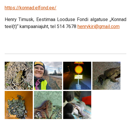
https://konnad.elfond.ee/
Henry Timusk, Eestimaa Looduse Fondi algatuse „Konnad
teel(t)“ kampaaniajuht, tel 514 7678
henrykiri@gmail.com