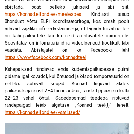
abistada, saab selleks juhiseid ja abi siit:
https://konnad.elfond.ee/meelespea
. Kindlasti tasub
ühendust võtta ELFi koordinaatoritega, kes omalt poolt
aitavad vajaliku info edastamisega, et tagada turvaline tee
nii kahepaiksetele kui ka neid abistavatele inimestele.
Soovitatav on infomaterjalid ja videoloengud hoolikalt läbi
vaadata. Abistajatel on ka Facebooki leht
https://www.facebook.com/konnadteel
Kahepaiksed rändavad enda kudemispaikadesse pulmi
pidama igal kevadel, kui õhtused ja öised temperatuurid on
selleks sobivalt soojad. Konnad liiguvad alates
päikeseloojangust 2–4 tunni jooksul, rände tippaeg on kella
22–23 vahel õhtul. Sagedasemad teedega ristuvad
rändepaigad leiab algatuse „Konnad teel(t)“ lehelt:
https://konnad.elfond.ee/vaatlused/