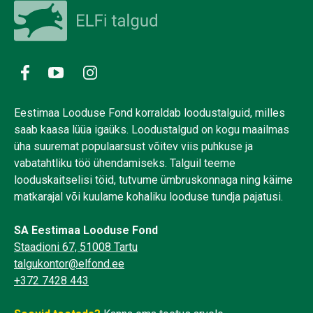
Eestimaa Looduse Fond korraldab loodustalguid, milles
saab kaasa lüüa igaüks. Loodustalgud on kogu maailmas
üha suuremat populaarsust võitev viis puhkuse ja
vabatahtliku töö ühendamiseks. Talguil teeme
looduskaitselisi töid, tutvume ümbruskonnaga ning käime
matkarajal või kuulame kohaliku looduse tundja pajatusi.
SA Eestimaa Looduse Fond
Staadioni 67, 51008 Tartu
talgukontor@elfond.ee
+372 7428 443