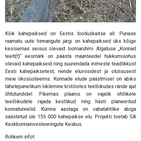
Kõik kahepaiksed on Eestis looduskaitse all. Punase
raamatu uute hinnangute järgi on kahepaiksed üks kõige
kesisemas seisus olevaid loomarühmi. Algatuse „Konnad
teelt(t)“ eesmärk on päästa maanteedel hukkumisohus
olevaid kahepaikseid ning suurendada inimeste teadlikkust
Eesti kahepaiksetest, nende eluviisidest ja olulisusest
meie ökosüsteemis. Konnade elude päästmisel on abiks
tähelepanelikum liiklemine kriitilistes teelõikudes rände ajal
õhtutundidel. Pikemas plaanis on vajalik ohtlikele
teelõikudele rajada kestlikud ning hästi planeeritud
konnatunnelid. Kümne aastaga on vabatahtlike abiga
säästetud üle 155 000 kahepaikse elu. Projekti toetab SA
Keskkonnainvesteeringute Keskus.
Rohkem infot: