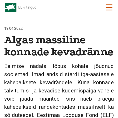
19.04.2022
Algas massiline
konnade kevadränne
Eelmise nädala lõpus kohale jõudnud
soojemad ilmad andsid stardi iga-aastasele
kahepaiksete kevadrändele. Kuna konnade
talvitumis- ja kevadise kudemispaiga vahele
võib jääda maantee, siis näeb praegu
kahepaikseid rändekohtades massiliselt ka
sõiduteedel. Eestimaa Looduse Fond (ELF)