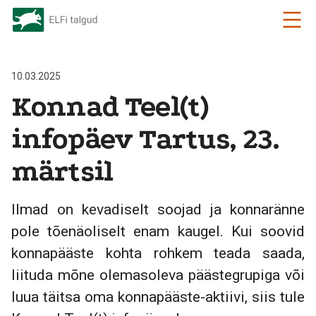
10.03.2025
Konnad Teel(t)
infopäev Tartus, 23.
märtsil
Ilmad on kevadiselt soojad ja konnaränne
pole tõenäoliselt enam kaugel. Kui soovid
konnapääste kohta rohkem teada saada,
liituda mõne olemasoleva päästegrupiga või
luua täitsa oma konnapääste-aktiivi, siis tule