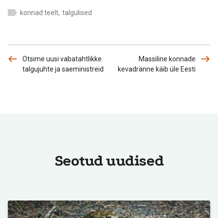
konnad teelt
,
talgulised
Otsime uusi vabatahtlikke
Massiline konnade
talgujuhte ja saeministreid
kevadränne käib üle Eesti
Seotud uudised