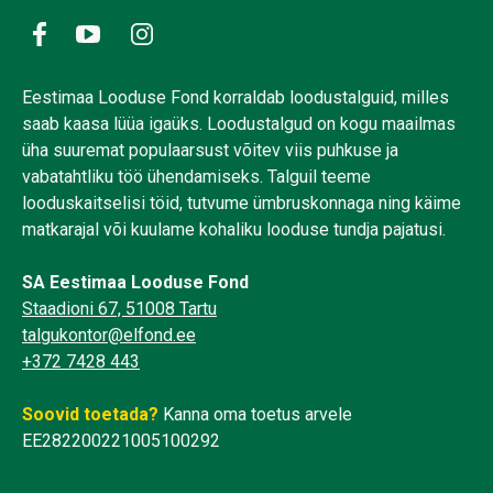
Eestimaa Looduse Fond korraldab loodustalguid, milles
saab kaasa lüüa igaüks. Loodustalgud on kogu maailmas
üha suuremat populaarsust võitev viis puhkuse ja
vabatahtliku töö ühendamiseks. Talguil teeme
looduskaitselisi töid, tutvume ümbruskonnaga ning käime
matkarajal või kuulame kohaliku looduse tundja pajatusi.
SA Eestimaa Looduse Fond
Staadioni 67, 51008 Tartu
talgukontor@elfond.ee
+372 7428 443
Soovid toetada?
Kanna oma toetus arvele
EE282200221005100292