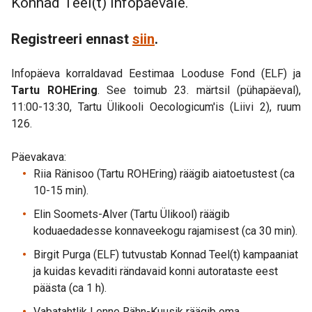
Konnad Teel(t) infopäevale.
Registreeri ennast
siin
.
Infopäeva korraldavad Eestimaa Looduse Fond (ELF) ja
Tartu ROHEring
. See toimub 23. märtsil (pühapäeval),
11:00-13:30, Tartu Ülikooli Oecologicum'is (Liivi 2), ruum
126.
Päevakava:
Riia Ränisoo (Tartu ROHEring) räägib aiatoetustest (ca
10-15 min).
Elin Soomets-Alver (Tartu Ülikool) räägib
koduaedadesse konnaveekogu rajamisest (ca 30 min).
Birgit Purga (ELF) tutvustab Konnad Teel(t) kampaaniat
ja kuidas kevaditi rändavaid konni autorataste eest
päästa (ca 1 h).
Vabatahtlik Lenne Rähn-Kuusik räägib oma