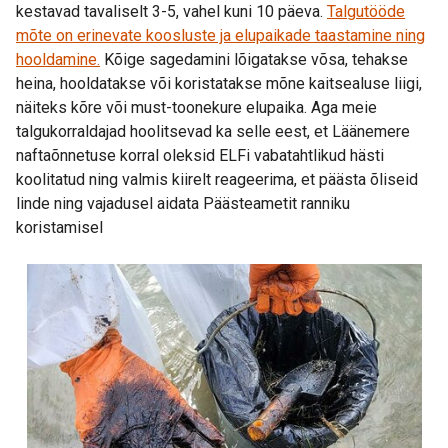
kestavad tavaliselt 3-5, vahel kuni 10 päeva.
Talgutööde
mõte on erinevate koosluste ja elupaikade taastamine ning
hooldamine.
Kõige sagedamini lõigatakse võsa, tehakse
heina, hooldatakse või koristatakse mõne kaitsealuse liigi,
näiteks kõre või must-toonekure elupaika. Aga meie
talgukorraldajad hoolitsevad ka selle eest, et Läänemere
naftaõnnetuse korral oleksid ELFi vabatahtlikud hästi
koolitatud ning valmis kiirelt reageerima, et päästa õliseid
linde ning vajadusel aidata Päästeametit ranniku
koristamisel