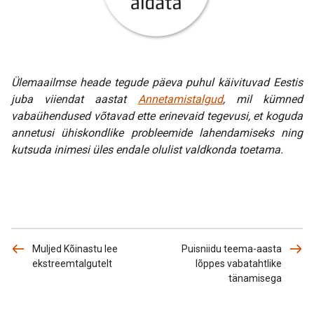
Ülemaailmse heade tegude päeva puhul käivituvad Eestis
juba viiendat aastat
Annetamistalgud
, mil kümned
vabaühendused võtavad ette erinevaid tegevusi, et koguda
annetusi ühiskondlike probleemide lahendamiseks ning
kutsuda inimesi üles endale olulist valdkonda toetama.
Muljed Kõinastu lee
Puisniidu teema-aasta
ekstreemtalgutelt
lõppes vabatahtlike
tänamisega