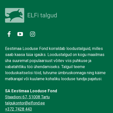
Eestimaa Looduse Fond korraldab loodustalguid, milles
saab kaasa lüüa igaüks. Loodustalgud on kogu maailmas
üha suuremat populaarsust võitev viis puhkuse ja
vabatahtliku töö ühendamiseks. Talguil teeme
looduskaitselisi töid, tutvume ümbruskonnaga ning käime
matkarajal või kuulame kohaliku looduse tundja pajatusi.
SA Eestimaa Looduse Fond
Staadioni 67, 51008 Tartu
talgukontor@elfond.ee
+372 7428 443