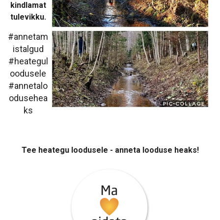
kindlamat
tulevikku.
#annetam
istalgud
#heategul
oodusele
#annetalo
odusehea
ks
Tee heategu loodusele - anneta looduse heaks!