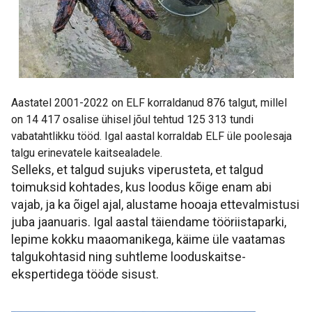
Aastatel 2001-2022 on ELF korraldanud 876 talgut, millel
on 14 417 osalise ühisel jõul tehtud 125 313 tundi
vabatahtlikku tööd. Igal aastal korraldab ELF üle poolesaja
talgu erinevatele kaitsealadele.
Selleks, et talgud sujuks viperusteta, et talgud
toimuksid kohtades, kus loodus kõige enam abi
vajab, ja ka õigel ajal, alustame hooaja ettevalmistusi
juba jaanuaris. Igal aastal täiendame tööriistaparki,
lepime kokku maaomanikega, käime üle vaatamas
talgukohtasid ning suhtleme looduskaitse-
ekspertidega tööde sisust.