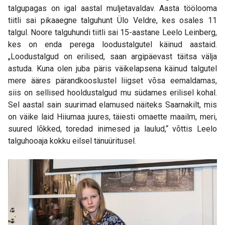
talgupagas on igal aastal muljetavaldav. Aasta töölooma
tiitli sai pikaaegne talguhunt Ülo Veldre, kes osales 11
talgul. Noore talguhundi tiitli sai 15-aastane Leelo Leinberg,
kes on enda perega loodustalgutel käinud aastaid.
„Loodustalgud on erilised, saan argipäevast täitsa välja
astuda. Kuna olen juba päris väikelapsena käinud talgutel
mere ääres pärandkooslustel liigset võsa eemaldamas,
siis on sellised hooldustalgud mu südames erilisel kohal.
Sel aastal sain suurimad elamused näiteks Saarnakilt, mis
on väike laid Hiiumaa juures, täiesti omaette maailm, meri,
suured lõkked, toredad inimesed ja laulud,“ võttis Leelo
talguhooaja kokku eilsel tänuüritusel.