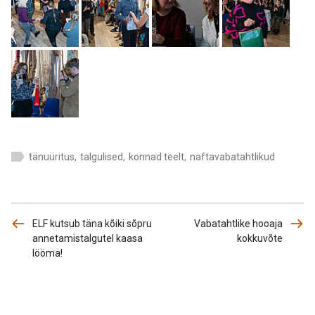
tänuüritus
,
talgulised
,
konnad teelt
,
naftavabatahtlikud
ELF kutsub täna kõiki sõpru
Vabatahtlike hooaja
annetamistalgutel kaasa
kokkuvõte
lööma!