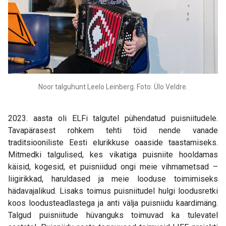
Noor talguhunt Leelo Leinberg. Foto: Ülo Veldre.
2023. aasta oli ELFi talgutel pühendatud puisniitudele.
Tavapärasest rohkem tehti töid nende vanade
traditsiooniliste Eesti elurikkuse oaaside taastamiseks.
Mitmedki talgulised, kes vikatiga puisniite hooldamas
käisid, kogesid, et puisniidud ongi meie vihmametsad –
liigirikkad, haruldased ja meie looduse toimimiseks
hädavajalikud. Lisaks toimus puisniitudel hulgi loodusretki
koos loodusteadlastega ja anti välja puisniidu kaardimäng.
Talgud puisniitude hüvanguks toimuvad ka tulevatel