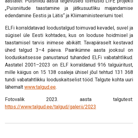
aastatel. Puisniidu aasta tegevused toimusid LIFE projekti
„Puisniitude taastamine ja jätkusuutliku majandamise
edendamine Eestis ja Lätis“ ja Kliimaministeeriumi toel.
ELFi korraldatavad loodustalgud toimuvad kevadel, suvel ja
sügisel üle Eesti kohtades, kus on looduse hoidmisel ja
taastamisel tarvis inimese abikätt. Tavapäraselt kestavad
ühed talgud 3–4 päeva. Paarikümne aasta jooksul on
looduskaitsesse panustanud tuhanded ELFi vabatahtlikud.
Aastatel 2001–2023 on ELF korraldanud 916 talguüritust,
mille käigus on 15 138 osaleja ühisel jõul tehtud 131 368
tundi vabatahtlikku looduskaitselist tööd. Talgute kohta uuri
lähemalt
www.talgud.ee
.
Fotovalik 2023. aasta talgutest:
https://www.talgud.ee/talgud/galerii/2023