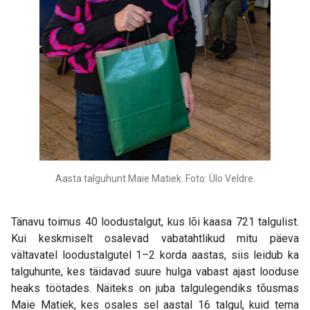
Aasta talguhunt Maie Matiek. Foto: Ülo Veldre.
Tänavu toimus 40 loodustalgut, kus lõi kaasa 721 talgulist.
Kui keskmiselt osalevad vabatahtlikud mitu päeva
vältavatel loodustalgutel 1–2 korda aastas, siis leidub ka
talguhunte, kes täidavad suure hulga vabast ajast looduse
heaks töötades. Näiteks on juba talgulegendiks tõusmas
Maie Matiek, kes osales sel aastal 16 talgul, kuid tema