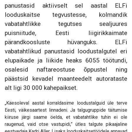
panustasid aktiivselt sel aastal ELFi
looduskaitse tegvustesse, kolmandik
vabatahtlikke tegutses sealjuures
puisniitude, Eesti liigirikkaimate
pärandkoosluste hüvanguks. ELFi
vabatahtlikud panustasid loodustalgutel eri
elupaikade ja liikide heaks 6055 töötundi,
osalesid naftareostuse õppustel ning
päästsid kevadel maanteedelt autorataste
alt ligi 30 000 kahepaikset.
„Käesoleval aastal korraldasime loodustalguid üle terve
Eesti, väikesaartest linnadeni. Ja talgugruppide täitumise
kiiruse järgi saame öelda, et vabatahtlike tuhin ei ole
raugenud, vaid otse vastupidi,” ütles talgute pikaajaline
eestvedaja Kadri Aller. Lisaks looduskaitsetöödele annavad