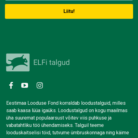
Eestimaa Looduse Fond korraldab loodustalguid, milles
saab kaasa lüüa igaüks. Loodustalgud on kogu maailmas
üha suuremat populaarsust võitev viis puhkuse ja
vabatahtliku töö ühendamiseks. Talguil teeme
looduskaitselisi töid, tutvume ümbruskonnaga ning käime