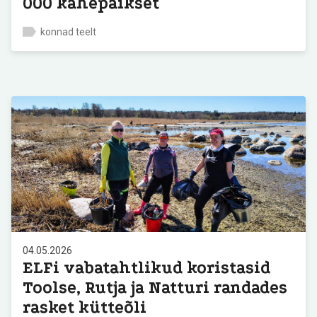
000 kahepaikset
konnad teelt
04.05.2026
ELFi vabatahtlikud koristasid
Toolse, Rutja ja Natturi randades
rasket kütteõli