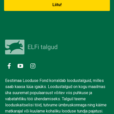
Eestimaa Looduse Fond korraldab loodustalguid, milles
saab kaasa lüüa igaüks. Loodustalgud on kogu maailmas
üha suuremat populaarsust võitev viis puhkuse ja
vabatahtliku töö ühendamiseks. Talguil teeme
looduskaitselisi töid, tutvume ümbruskonnaga ning käime
matkarajal või kuulame kohaliku looduse tundja pajatusi.