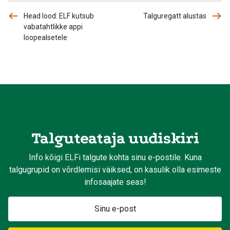
Head lood: ELF kutsub
Talguregatt alustas
vabatahtlikke appi
loopealsetele
Talguteataja uudiskiri
Info kõigi ELFi talgute kohta sinu e-postile. Kuna
talgugrupid on võrdlemisi väiksed, on kasulik olla esimeste
infosaajate seas!