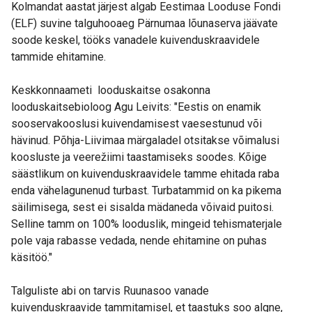
Kolmandat aastat järjest algab Eestimaa Looduse Fondi
(ELF) suvine talguhooaeg Pärnumaa lõunaserva jäävate
soode keskel, tööks vanadele kuivenduskraavidele
tammide ehitamine.
Keskkonnaameti looduskaitse osakonna
looduskaitsebioloog Agu Leivits: "Eestis on enamik
sooservakooslusi kuivendamisest vaesestunud või
hävinud. Põhja-Liivimaa märgaladel otsitakse võimalusi
koosluste ja veerežiimi taastamiseks soodes. Kõige
säästlikum on kuivenduskraavidele tamme ehitada raba
enda vähelagunenud turbast. Turbatammid on ka pikema
säilimisega, sest ei sisalda mädaneda võivaid puitosi.
Selline tamm on 100% looduslik, mingeid tehismaterjale
pole vaja rabasse vedada, nende ehitamine on puhas
käsitöö."
Talguliste abi on tarvis Ruunasoo vanade
kuivenduskraavide tammitamisel, et taastuks soo algne,