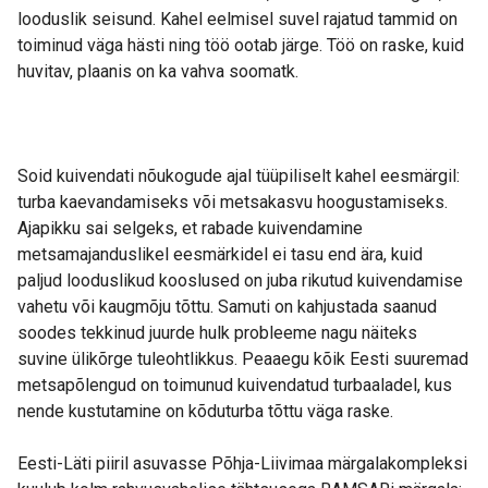
looduslik seisund. Kahel eelmisel suvel rajatud tammid on
toiminud väga hästi ning töö ootab järge. Töö on raske, kuid
huvitav, plaanis on ka vahva soomatk.
Soid kuivendati nõukogude ajal tüüpiliselt kahel eesmärgil:
turba kaevandamiseks või metsakasvu hoogustamiseks.
Ajapikku sai selgeks, et rabade kuivendamine
metsamajanduslikel eesmärkidel ei tasu end ära, kuid
paljud looduslikud kooslused on juba rikutud kuivendamise
vahetu või kaugmõju tõttu. Samuti on kahjustada saanud
soodes tekkinud juurde hulk probleeme nagu näiteks
suvine ülikõrge tuleohtlikkus. Peaaegu kõik Eesti suuremad
metsapõlengud on toimunud kuivendatud turbaaladel, kus
nende kustutamine on kõduturba tõttu väga raske.
Eesti-Läti piiril asuvasse Põhja-Liivimaa märgalakompleksi