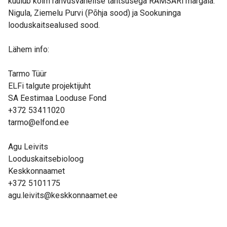
kuulub kolm rahvusvahelise tähtsusega RAMSARi märgala:
Nigula, Ziemelu Purvi (Põhja sood) ja Sookuninga
looduskaitsealused sood.
Lähem info:
Tarmo Tüür
ELFi talgute projektijuht
SA Eestimaa Looduse Fond
+372 53411020
tarmo@elfond.ee
Agu Leivits
Looduskaitsebioloog
Keskkonnaamet
+372 5101175
agu.leivits@keskkonnaamet.ee