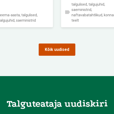
talgulised, talgujuhid,
saeministrid,
teema-aasta, talgulised,
naftavabatahtlikud, konn
talgujuhid, saeministrid
teelt
Kõik uudised
Talguteataja uudiskiri