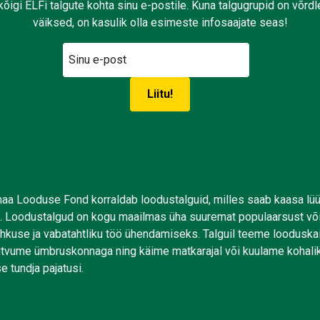
kõigi ELFi talgute kohta sinu e-postile. Kuna talgugrupid on võrd
väiksed, on kasulik olla esimeste infosaajate seas!
aa Looduse Fond korraldab loodustalguid, milles saab kaasa lü
. Loodustalgud on kogu maailmas üha suuremat populaarsust võ
uhkuse ja vabatahtliku töö ühendamiseks. Talguil teeme looduskai
tutvume ümbruskonnaga ning käime matkarajal või kuulame kohali
e tundja pajatusi.