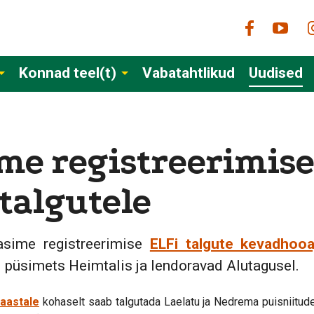
Konnad teel(t)
Vabatahtlikud
Uudised
me registreerimis
talgutele
asime registreerimise
ELFi talgute kevadhooa
 püsimets Heimtalis ja lendoravad Alutagusel.
aastale
kohaselt saab talgutada Laelatu ja Nedrema puisniitude