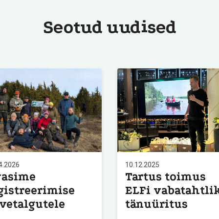
Seotud uudised
4.2026
10.12.2025
asime
Tartus toimus
gistreerimise
ELFi vabatahtli
vetalgutele
tänuüritus