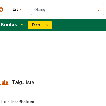
Est
Kontakt
Toeta!
e
jale
. Talguliste
l, kus lisapräänikuna