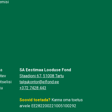
lemisi
üa
SA Eestimaa Looduse Fond
itev
Staadioni 67, 51008 Tartu
tselisi
talgukontor@elfond.ee
ku
+372 7428 443
Soovid toetada?
Kanna oma toetus
arvele EE282200221005100292