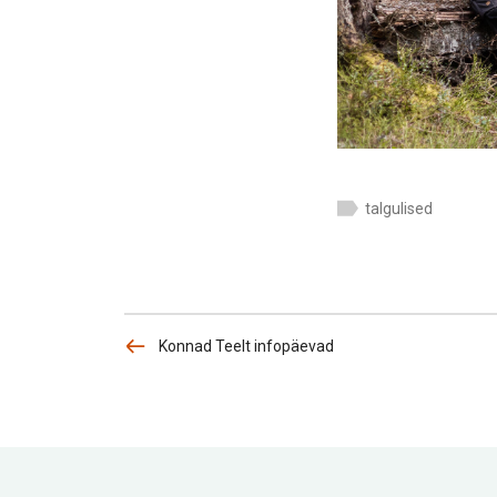
talgulised
Konnad Teelt infopäevad