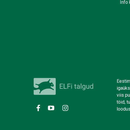
Info 
Eestim
igaüks
viis p
töid, 
loodus