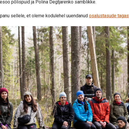
esoo põlispuid ja Polina Degtjarenko samblikke.
epanu sellele, et oleme kodulehel uuendanud
osalustasude tagas