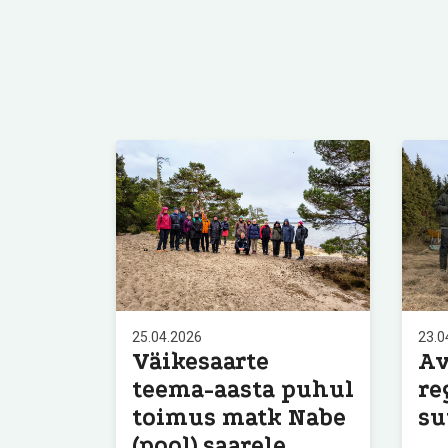
25.04.2026
23.0
Väikesaarte
Av
teema-aasta puhul
re
toimus matk Nabe
su
(pool) saarele