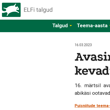
Talgud
Teema-aasta
16.03.2023
Avasi
kevad
16. märtsil av
abikäsi ootavad
Puisniitude teema-