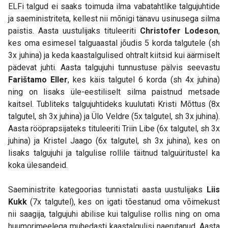
ELFi talgud ei saaks toimuda ilma vabatahtlike talgujuhtide
ja saeministriteta, kellest nii mõnigi tänavu usinusega silma
paistis. Aasta uustulijaks tituleeriti
Christofer Lodeson
,
kes oma esimesel talguaastal jõudis 5 korda talgutele (sh
3x juhina) ja keda kaastalgulised ohtralt kiitsid kui äärmiselt
pädevat juhti. Aasta talgujuhi tunnustuse pälvis seevastu
Farištamo Eller
, kes käis talgutel 6 korda (sh 4x juhina)
ning on lisaks üle-eestiliselt silma paistnud metsade
kaitsel. Tubliteks talgujuhtideks kuulutati Kristi Mõttus (8x
talgutel, sh 3x juhina) ja Ülo Veldre (5x talgutel, sh 3x juhina).
Aasta rööprapsijateks tituleeriti Triin Libe (6x talgutel, sh 3x
juhina) ja Kristel Jaago (6x talgutel, sh 3x juhina), kes on
lisaks talgujuhi ja talgulise rollile täitnud talguüritustel ka
koka ülesandeid.
Saeministrite kategoorias tunnistati aasta uustulijaks
Liis
Kukk
(7x talgutel), kes on igati tõestanud oma võimekust
nii saagija, talgujuhi abilise kui talgulise rollis ning on oma
huumorimeelega muhedasti kaastalgulisi naerutanud. Aasta