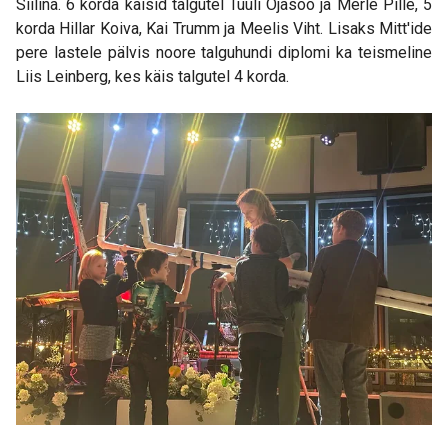
Siilina. 6 korda käisid talgutel Tuuli Ojasoo ja Merle Pille, 5
korda Hillar Koiva, Kai Trumm ja Meelis Viht. Lisaks Mitt'ide
pere lastele pälvis noore talguhundi diplomi ka teismeline
Liis Leinberg, kes käis talgutel 4 korda.