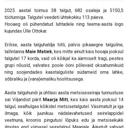
2025. aastal toimus 38 talgut, 682 osaleja ja 5150,5
töötunniga. Talgutel veedeti ühtekokku 113 päeva.
Hooaeg oli pühendatud luhtadele ning teema-aasta logo
kujundas Ülle Ottokar.
Erilise, aasta talguhaldja tiitli, pälvis pikaaegne talguline,
tallinlanna
Maie Matiek
, kes mitte ainult käis hooaja jooksul
talgutel 17 korda, vaid oli kõikjal ka äärmiselt tragi, pestes
grupi nõusid, valvates poole ööni põlevaid oksahunnikuid
ning soojendades kaastalguliste südameid oma lahke,
sõbraliku ja (vana)emaliku hoolitsusega.
Aasta talguhundi ja ühtlasi aasta metsiseseiraja tunnustuse
sai Viljandist pärit
Maarja Mitt
, kes käis aasta jooksul 14
talgul, sealhulgas kõikidel metsisetalgutel. Väsimatult ja iga
ilmaga, kõik juunikuu nädalavahetused seirelappidel
veetnuna, kroonis pingutusi lõpuks edu ja metsisekukk
ilmutas end viimasel seiretalgul Maarjale. Ääretult vahvad