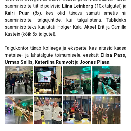
saeministrite tiitlid pälvisid
Liina Leinberg
(10x talgutel) ja
Kairi Puur
(8x), kes olid tänavu samuti ametis nii
saeministrite, talgujuhtide, kui talgulistena. Tublideks
saeministriteks kuulutati Holger Kala, Aksel Erit ja Camilla
Kastein (kõik 5x talgutel).
Talgukontor tänab kolleege ja eksperte, kes aitasid kaasa
metsise- ja luhatalgute toimumisele, eeskätt
Eliisa Pass,
Urmas Sellis, Kateriina Rumvolt
ja
Joonas Plaan
.