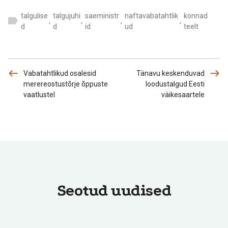
talgulise
talgujuhi
saeministr
naftavabatahtlik
konnad
,
,
,
,
d
d
id
ud
teelt
Vabatahtlikud osalesid
Tänavu keskenduvad
merereostustõrje õppuste
loodustalgud Eesti
vaatlustel
väikesaartele
Seotud uudised