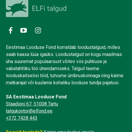
Eestimaa Looduse Fond korraldab loodustalguid, milles
saab kaasa lüüa igaüks. Loodustalgud on kogu maailmas
üha suuremat populaarsust võitev viis puhkuse ja
vabatahtliku töö ühendamiseks. Talguil teeme
looduskaitselisi töid, tutvume ümbruskonnaga ning käime
matkarajal või kuulame kohaliku looduse tundja pajatusi.
SA Eestimaa Looduse Fond
Staadioni 67, 51008 Tartu
talgukontor@elfond.ee
+372 7428 443