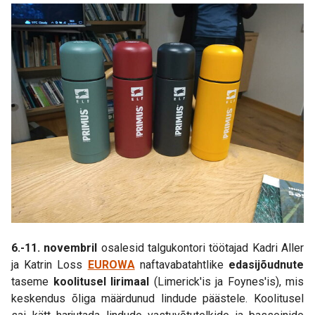
6.-11. novembril
osalesid talgukontori töötajad Kadri Aller
ja Katrin Loss
EUROWA
naftavabatahtlike
edasijõudnute
taseme
koolitusel Iirimaal
(Limerick'is ja Foynes'is), mis
keskendus õliga määrdunud lindude päästele. Koolitusel