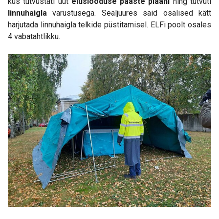
kus tutvustati uut
eluslooduse pääste plaani
ning tutvuti
linnuhaigla
varustusega. Sealjuures said osalised kätt
harjutada linnuhaigla telkide püstitamisel. ELFi poolt osales
4 vabatahtlikku.