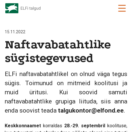
15.11.2022
Naftavabatahtlike
sügistegevused
ELFi naftavabatahtlikel on olnud väga tegus
sügis. Toimunud on mitmeid koolitusi ja
muid üritusi. Kui soovid samuti
naftavabatahtlike grupiga liituda, siis anna
enda soovist teada
talgukontor@elfond.ee
.
Keskkonnaamet
korraldas
28.-29. septembril
koolituse,