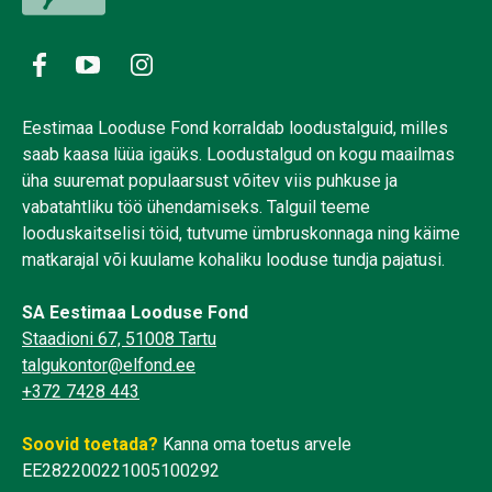
Eestimaa Looduse Fond korraldab loodustalguid, milles
saab kaasa lüüa igaüks. Loodustalgud on kogu maailmas
üha suuremat populaarsust võitev viis puhkuse ja
vabatahtliku töö ühendamiseks. Talguil teeme
looduskaitselisi töid, tutvume ümbruskonnaga ning käime
matkarajal või kuulame kohaliku looduse tundja pajatusi.
SA Eestimaa Looduse Fond
Staadioni 67, 51008 Tartu
talgukontor@elfond.ee
+372 7428 443
Soovid toetada?
Kanna oma toetus arvele
EE282200221005100292