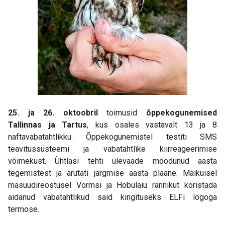
25. ja 26. oktoobril
toimusid
õppekogunemised
Tallinnas ja Tartus
, kus osales vastavalt 13 ja 8
naftavabatahtlikku. Õppekogunemistel testiti SMS
teavitussüsteemi ja vabatahtlike kiirreageerimise
võimekust. Ühtlasi tehti ülevaade möödunud aasta
tegemistest ja arutati järgmise aasta plaane. Maikuisel
masuudireostusel Vormsi ja Hobulaiu rannikut koristada
aidanud vabatahtlikud said kingituseks ELFi logoga
termose.