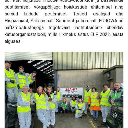
sai kätt harjutada lindude vastuvõtutelkide ja basseinide
püstitamisel, võrgupõhjaga hoiukastide ehitamisel ning
surnud lindude pesemisel. Teised osalejad olid
Hispaaniast, Saksamaalt, Soomest ja Iirimaalt. EUROWA on
naftareostustõrjega tegelevaid
institutsioone ühendav
katusorganisatsioon, mille liikmeks astus ELF 2022. aasta
alguses.