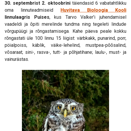
30. septembrist 2. oktoobrini
täiendasid 6 vabatahtlikku
oma linnuteadmiseid
Huvitava Bioloogia Kooli
linnulaagris
Puises
, kus Tarvo Valker'i juhendamisel
vaadeldi ja õpiti merelinde tundma ning tegeleti lindude
võrgupüügi ja rõngastamisega. Kahe päeva peale kokku
rõngastati üle 100 linnu 15 liigist: värbkakk, punarind, porr,
pöialpoiss, käblik, väike-lehelind, mustpea-põõsalind,
võsaraat; sini-, rasva-, tutt- ja põhjatihane; laulu-, must- ja
vainurästas.