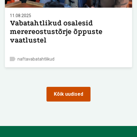
11.08.2025
Vabatahtlikud osalesid
merereostustõrje õppuste
vaatlustel
naftavabatahtlikud
Kõik uudised