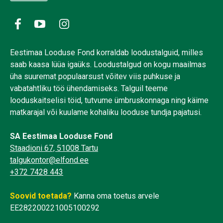
Eestimaa Looduse Fond korraldab loodustalguid, milles
saab kaasa lüüa igaüks. Loodustalgud on kogu maailmas
üha suuremat populaarsust võitev viis puhkuse ja
vabatahtliku töö ühendamiseks. Talguil teeme
looduskaitselisi töid, tutvume ümbruskonnaga ning käime
matkarajal või kuulame kohaliku looduse tundja pajatusi.
SA Eestimaa Looduse Fond
Staadioni 67, 51008 Tartu
talgukontor@elfond.ee
+372 7428 443
Soovid toetada?
Kanna oma toetus arvele
EE282200221005100292