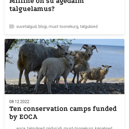
Milline on su ägedaim
talguelamus?
suvetalgud, blogi, must-toonekurg, talgulised
08.12.2022
Ten conservation camps funded
by EOCA
eoca, talgulised, niidurüdi, must-toonekurg, käpalised,