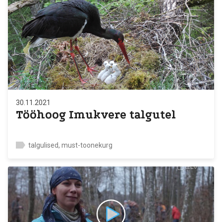
30.11.2021
Tööhoog Imukvere talgutel
talgulised, must-toonekurg