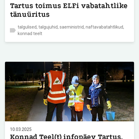
Tartus toimus ELFi vabatahtlike
tänuüritus
talgulised, talgujuhid, saeministrid, naftavabatahtlikud,
konnad teelt
10.03.2025
Konnad Teel(t) infopäev Tartus,