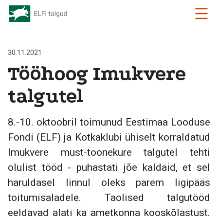
30.11.2021
Tööhoog Imukvere
talgutel
8.-10. oktoobril toimunud Eestimaa Looduse
Fondi (ELF) ja Kotkaklubi ühiselt korraldatud
Imukvere must-toonekure talgutel tehti
olulist tööd - puhastati jõe kaldaid, et sel
haruldasel linnul oleks parem ligipääs
toitumisaladele. Taolised talgutööd
eeldavad alati ka ametkonna kooskõlastust.