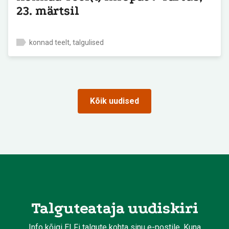
23. märtsil
konnad teelt, talgulised
Kõik uudised
Talguteataja uudiskiri
Info kõigi ELFi talgute kohta sinu e-postile. Kuna