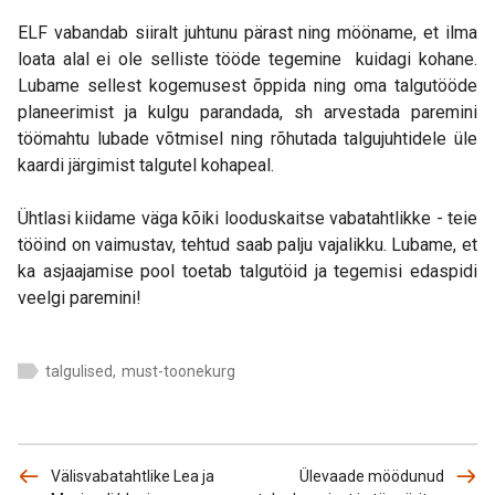
ELF vabandab siiralt juhtunu pärast ning mööname, et ilma
loata alal ei ole selliste tööde tegemine kuidagi kohane.
Lubame sellest kogemusest õppida ning oma talgutööde
planeerimist ja kulgu parandada, sh arvestada paremini
töömahtu lubade võtmisel ning rõhutada talgujuhtidele üle
kaardi järgimist talgutel kohapeal.
Ühtlasi kiidame väga kõiki looduskaitse vabatahtlikke - teie
tööind on vaimustav, tehtud saab palju vajalikku. Lubame, et
ka asjaajamise pool toetab talgutöid ja tegemisi edaspidi
veelgi paremini!
talgulised
,
must-toonekurg
Välisvabatahtlike Lea ja
Ülevaade möödunud