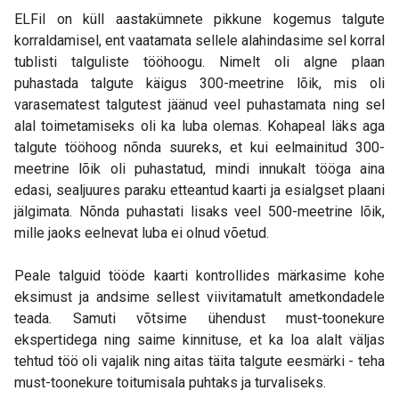
ELFil on küll aastakümnete pikkune kogemus talgute
korraldamisel, ent vaatamata sellele alahindasime sel korral
tublisti talguliste tööhoogu. Nimelt oli algne plaan
puhastada talgute käigus 300-meetrine lõik, mis oli
varasematest talgutest jäänud veel puhastamata ning sel
alal toimetamiseks oli ka luba olemas. Kohapeal läks aga
talgute tööhoog nõnda suureks, et kui eelmainitud 300-
meetrine lõik oli puhastatud, mindi innukalt tööga aina
edasi, sealjuures paraku etteantud kaarti ja esialgset plaani
jälgimata. Nõnda puhastati lisaks veel 500-meetrine lõik,
mille jaoks eelnevat luba ei olnud võetud.
Peale talguid tööde kaarti kontrollides märkasime kohe
eksimust ja andsime sellest viivitamatult ametkondadele
teada. Samuti võtsime ühendust must-toonekure
ekspertidega ning saime kinnituse, et ka loa alalt väljas
tehtud töö oli vajalik ning aitas täita talgute eesmärki - teha
must-toonekure toitumisala puhtaks ja turvaliseks.