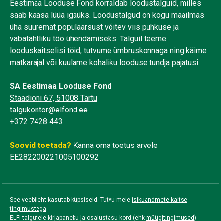
Eestimaa Looduse Fond korraldab loodustalguid, milles
saab kaasa lüüa igaüks. Loodustalgud on kogu maailmas
üha suuremat populaarsust võitev viis puhkuse ja
vabatahtliku töö ühendamiseks. Talguil teeme
looduskaitselisi töid, tutvume ümbruskonnaga ning käime
matkarajal või kuulame kohaliku looduse tundja pajatusi.
SA Eestimaa Looduse Fond
Staadioni 67, 51008 Tartu
talgukontor@elfond.ee
+372 7428 443
Soovid toetada?
Kanna oma toetus arvele
EE282200221005100292
See veebileht kasutab küpsiseid. Tutvu meie
isikuandmete kaitse
tingimustega
.
ELFi talgutele kirjapaneku ja osalustasu kord (ehk
müügitingimused
)