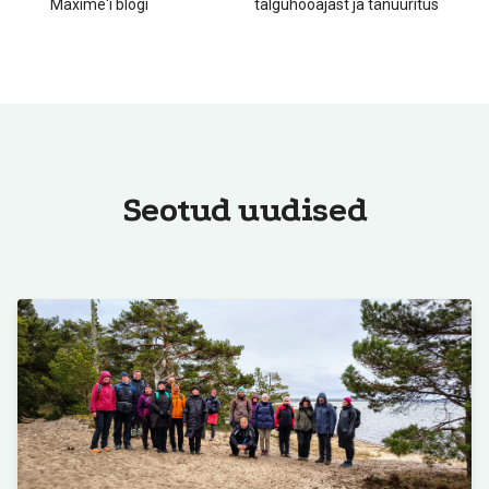
Maxime'i blogi
talguhooajast ja tänuüritus
Seotud uudised