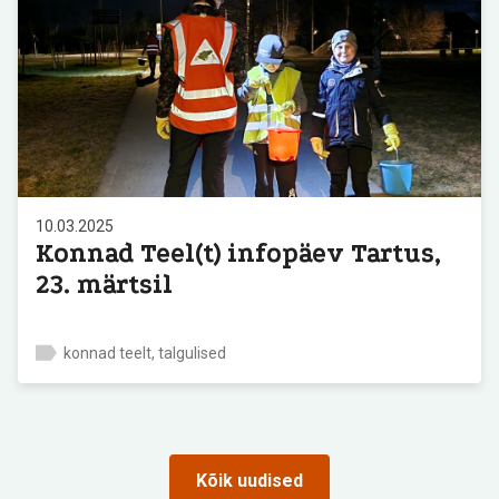
10.03.2025
Konnad Teel(t) infopäev Tartus,
23. märtsil
konnad teelt, talgulised
Kõik uudised