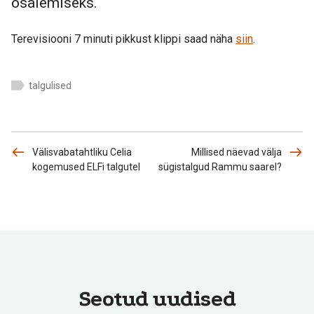
osalemiseks.
Terevisiooni 7 minuti pikkust klippi saad näha
siin
.
talgulised
Välisvabatahtliku Celia
Millised näevad välja
kogemused ELFi talgutel
sügistalgud Rammu saarel?
Seotud uudised