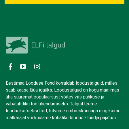
Eestimaa Looduse Fond korraldab loodustalguid, milles
saab kaasa lüüa igaüks. Loodustalgud on kogu maailmas
üha suuremat populaarsust võitev viis puhkuse ja
vabatahtliku töö ühendamiseks. Talguil teeme
looduskaitselisi töid, tutvume ümbruskonnaga ning käime
matkarajal või kuulame kohaliku looduse tundja pajatusi.