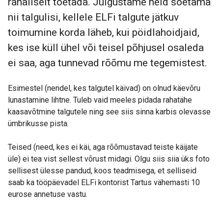
rahaliselt toetada. Julgustame neid soetama
nii talgulisi, kellele ELFi talgute jätkuv
toimumine korda läheb, kui pöidlahoidjaid,
kes ise küll ühel või teisel põhjusel osaleda
ei saa, aga tunnevad rõõmu me tegemistest.
Esimestel (nendel, kes talgutel käivad) on olnud käevõru
lunastamine lihtne. Tuleb vaid meeles pidada rahatähe
kaasavõtmine talgutele ning see siis sinna karbis olevasse
ümbrikusse pista.
Teised (need, kes ei käi, aga rõõmustavad teiste käijate
üle) ei tea vist sellest võrust midagi. Olgu siis siia üks foto
sellisest ülesse pandud, koos teadmisega, et selliseid
saab ka tööpäevadel ELFi kontorist Tartus vähemasti 10
eurose annetuse vastu.