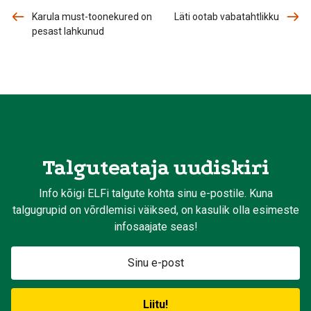
Karula must-toonekured on
Läti ootab vabatahtlikku
pesast lahkunud
Talguteataja uudiskiri
Info kõigi ELFi talgute kohta sinu e-postile. Kuna
talgugrupid on võrdlemisi väiksed, on kasulik olla esimeste
infosaajate seas!