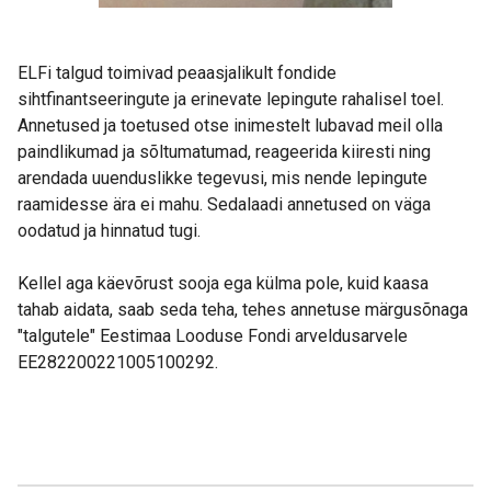
ELFi talgud toimivad peaasjalikult fondide
sihtfinantseeringute ja erinevate lepingute rahalisel toel.
Annetused ja toetused otse inimestelt lubavad meil olla
paindlikumad ja sõltumatumad, reageerida kiiresti ning
arendada uuenduslikke tegevusi, mis nende lepingute
raamidesse ära ei mahu. Sedalaadi annetused on väga
oodatud ja hinnatud tugi.
Kellel aga käevõrust sooja ega külma pole, kuid kaasa
tahab aidata, saab seda teha, tehes annetuse märgusõnaga
"talgutele" Eestimaa Looduse Fondi arveldusarvele
EE282200221005100292.