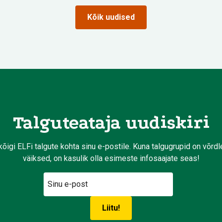
Kõik uudised
Talguteataja uudiskiri
kõigi ELFi talgute kohta sinu e-postile. Kuna talgugrupid on võrd
väiksed, on kasulik olla esimeste infosaajate seas!