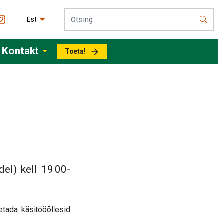
Est
Kontakt
Toeta!
del) kell 19:00-
tada käsitööõllesid