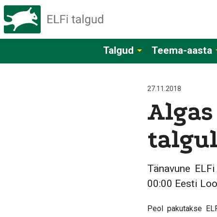
Talgud
Teema-aasta
27.11.2018
Algas
talgul
Tänavune ELFi t
00:00 Eesti Loo
Peol pakutakse ELF