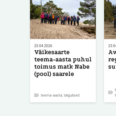
25.04.2026
23.0
Väikesaarte
Av
teema-aasta puhul
re
toimus matk Nabe
su
(pool) saarele
teema-aasta, talgulised