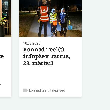
10.03.2025
Konnad Teel(t)
ke
infopäev Tartus,
23. märtsil
ad
konnad teelt, talgulised