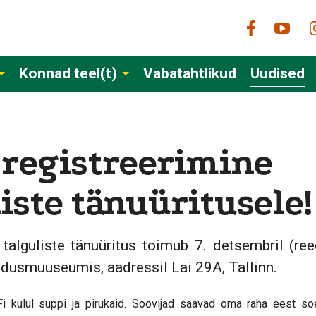
Konnad teel(t)
Vabatahtlikud
Uudised
 registreerimine
iste tänuüritusele!
alguliste tänuüritus toimub 7. detsembril (ree
dusmuuseumis, aadressil Lai 29A, Tallinn.
i kulul suppi ja pirukaid. Soovijad saavad oma raha eest soe