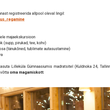
ast registreerida allpool oleval lingil:
ritus_regamine
tele majaekskursioon
 (supp, pirukad, tee, kohv)
osa (tänukõned, tublimate autasustamine)
va
tasuta Lilleküla Gümnaasiumis madratsitel (Kuldnoka 24, Talli
 võtta
oma magamiskott
.