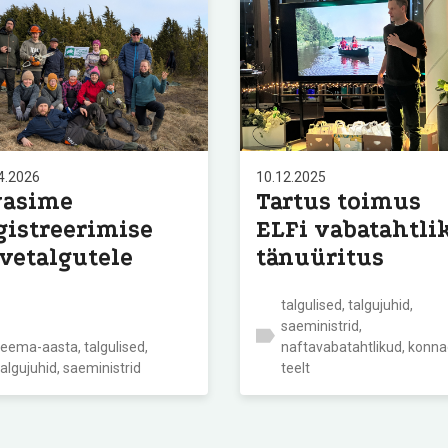
4.2026
10.12.2025
asime
Tartus toimus
gistreerimise
ELFi vabatahtli
vetalgutele
tänuüritus
talgulised, talgujuhid,
saeministrid,
teema-aasta, talgulised,
naftavabatahtlikud, konn
talgujuhid, saeministrid
teelt