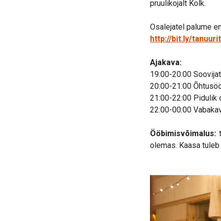
pruulikojalt Kolk.
Osalejatel palume enn
http://bit.ly/tanuu
Ajakava:
19:00-20:00 Soovija
20:00-21:00 Õhtusöök
21:00-22:00 Pidulik 
22:00-00:00 Vabaka
Ööbimisvõimalus:
olemas. Kaasa tuleb