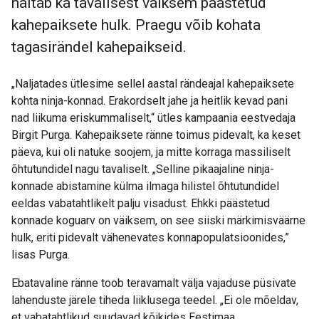
näitab ka tavalisest väiksem päästetud
kahepaiksete hulk. Praegu võib kohata
tagasirändel kahepaikseid.
„Naljatades ütlesime sellel aastal rändeajal kahepaiksete
kohta ninja-konnad. Erakordselt jahe ja heitlik kevad pani
nad liikuma eriskummaliselt,“ ütles kampaania eestvedaja
Birgit Purga. Kahepaiksete ränne toimus pidevalt, ka keset
päeva, kui oli natuke soojem, ja mitte korraga massiliselt
õhtutundidel nagu tavaliselt. „Selline pikaajaline ninja-
konnade abistamine külma ilmaga hilistel õhtutundidel
eeldas vabatahtlikelt palju visadust. Ehkki päästetud
konnade koguarv on väiksem, on see siiski märkimisväärne
hulk, eriti pidevalt vähenevates konnapopulatsioonides,”
lisas Purga.
Ebatavaline ränne toob teravamalt välja vajaduse püsivate
lahenduste järele tiheda liiklusega teedel. „Ei ole mõeldav,
et vabatahtlikud suudavad kõikides Eestimaa