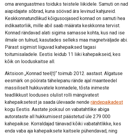
oma arenguastmes toiduks teistele liikidele. Samuti on nad
aiapidajate sõbrad, kuna söövad ära levinud kahjureid.
Keskkonnatundlikud kõigusoojased konnad on samuti hea
indikaatorliik, mille abil saab määrata keskkonna tervist.
Konnad rändavad alati sigima samasse kohta, kus nad ise
ilmale on tulnud, kasutades selleks maa magnetväljade abi.
Pärast sigimist liiguvad kahepaiksed tagasi
toitumisaladele. Eestis leidub 11 liiki kahepaikseid, kes
kõik on looduskaitse all.
Aktsioon „Konnad teel(t)“ toimub 2012. aastast. Algatuse
eesmärk on pöörata tähelepanu rände ajal maanteedel
massiliselt hukkuvatele konnadele, tõsta inimeste
teadlikkust looduses olulist rolli mängivatest
kahepaiksetest ja saada ülevaade nende
rändepaikadest
kogu Eestis. Aastate jooksul on vabatahtlike abiga
autorataste all hukkumisest päästetud üle 279 000
kahepaikse. Korraldajad tänavad kõiki vabatahtlikke, kes
enda vaba aja kahepaiksete kaitsele pühendavad, ning