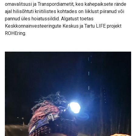
omavalitsusi ja Transpordiametit, kes kahepaiksete rände
ajal hilisõhtuti kriitilistes kohtades on liiklust piiranud või
pannud üles hoiatussildid. Algatust toetas
Keskkonnainvesteeringute Keskus ja Tartu LIFE projekt
ROHEring.