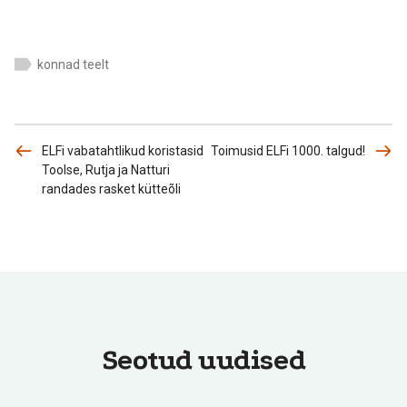
konnad teelt
ELFi vabatahtlikud koristasid
Toimusid ELFi 1000. talgud!
Toolse, Rutja ja Natturi
randades rasket kütteõli
Seotud uudised