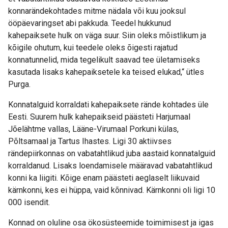
konnarändekohtades mitme nädala või kuu jooksul
ööpäevaringset abi pakkuda. Teedel hukkunud
kahepaiksete hulk on väga suur. Siin oleks mõistlikum ja
kõigile ohutum, kui teedele oleks õigesti rajatud
konnatunnelid, mida tegelikult saavad tee ületamiseks
kasutada lisaks kahepaiksetele ka teised elukad,“ ütles
Purga.
Konnatalguid korraldati kahepaiksete rände kohtades üle
Eesti. Suurem hulk kahepaikseid päästeti Harjumaal
Jõelähtme vallas, Lääne-Virumaal Porkuni külas,
Põltsamaal ja Tartus Ihastes. Ligi 30 aktiivses
rändepiirkonnas on vabatahtlikud juba aastaid konnatalguid
korraldanud. Lisaks loendamisele määravad vabatahtlikud
konni ka liigiti. Kõige enam päästeti aeglaselt liikuvaid
kärnkonni, kes ei hüppa, vaid kõnnivad. Kärnkonni oli ligi 10
000 isendit.
Konnad on oluline osa ökosüsteemide toimimisest ja igas