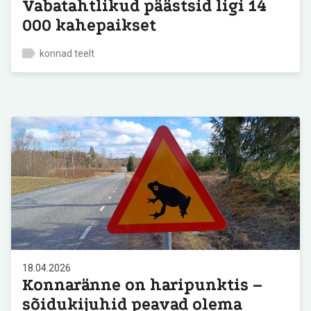
Vabatahtlikud päästsid ligi 14
000 kahepaikset
konnad teelt
18.04.2026
Konnaränne on haripunktis –
sõidukijuhid peavad olema