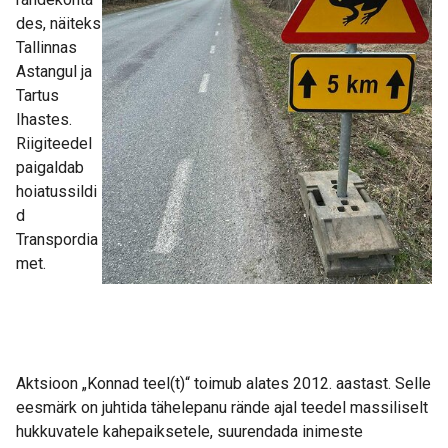
des, näiteks
Tallinnas
Astangul ja
Tartus
Ihastes.
Riigiteedel
paigaldab
hoiatussildi
d
Transpordia
met.
Aktsioon „Konnad teel(t)“ toimub alates 2012. aastast. Selle
eesmärk on juhtida tähelepanu rände ajal teedel massiliselt
hukkuvatele kahepaiksetele, suurendada inimeste