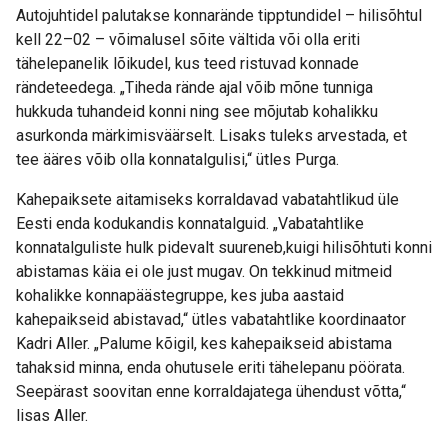
Autojuhtidel palutakse konnarände tipptundidel – hilisõhtul
kell 22–02 – võimalusel sõite vältida või olla eriti
tähelepanelik lõikudel, kus teed ristuvad konnade
rändeteedega. „Tiheda rände ajal võib mõne tunniga
hukkuda tuhandeid konni ning see mõjutab kohalikku
asurkonda märkimisväärselt. Lisaks tuleks arvestada, et
tee ääres võib olla konnatalgulisi,“ ütles Purga.
Kahepaiksete aitamiseks korraldavad vabatahtlikud üle
Eesti enda kodukandis konnatalguid. „Vabatahtlike
konnatalguliste hulk pidevalt suureneb,kuigi hilisõhtuti konni
abistamas käia ei ole just mugav. On tekkinud mitmeid
kohalikke konnapäästegruppe, kes juba aastaid
kahepaikseid abistavad,“ ütles vabatahtlike koordinaator
Kadri Aller. „Palume kõigil, kes kahepaikseid abistama
tahaksid minna, enda ohutusele eriti tähelepanu pöörata.
Seepärast soovitan enne korraldajatega ühendust võtta,“
lisas Aller.