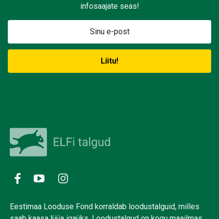
infosaajate seas!
Eestimaa Looduse Fond korraldab loodustalguid, milles
saab kaasa lüüa igaüks. Loodustalgud on kogu maailmas