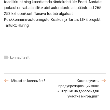
teadlikkust ning kaardistada rändekohti üle Eesti. Aastate
jooksul on vabatahtlike abil autorataste alt päästetud 265
253 kahepaikset. Tänavu toetab algatust
Keskkonnainvesteeringute Keskus ja Tartus LIFE projekt
TartuROHEring.
konnad teelt
Mis asi on konnavõrk?
Как получить
предупреждающий знак
«Лягушки на дороге» для
участка миграции?