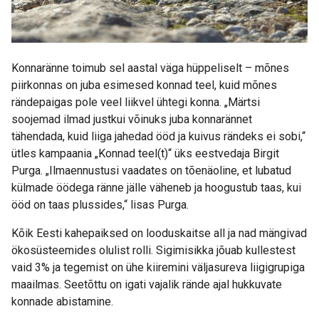
Konnaränne toimub sel aastal väga hüppeliselt – mõnes
piirkonnas on juba esimesed konnad teel, kuid mõnes
rändepaigas pole veel liikvel ühtegi konna. „Märtsi
soojemad ilmad justkui võinuks juba konnarännet
tähendada, kuid liiga jahedad ööd ja kuivus rändeks ei sobi,“
ütles kampaania „Konnad teel(t)“ üks eestvedaja Birgit
Purga. „Ilmaennustusi vaadates on tõenäoline, et lubatud
külmade öödega ränne jälle väheneb ja hoogustub taas, kui
ööd on taas plussides,“ lisas Purga.
Kõik Eesti kahepaiksed on looduskaitse all ja nad mängivad
ökosüsteemides olulist rolli. Sigimisikka jõuab kullestest
vaid 3% ja tegemist on ühe kiiremini väljasureva liigigrupiga
maailmas. Seetõttu on igati vajalik rände ajal hukkuvate
konnade abistamine.