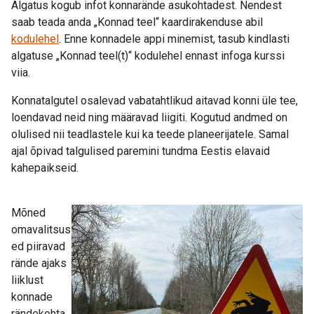
Algatus kogub infot konnarände asukohtadest. Nendest
saab teada anda „Konnad teel“ kaardirakenduse abil
kodulehel
. Enne konnadele appi minemist, tasub kindlasti
algatuse „Konnad teel(t)“ kodulehel ennast infoga kurssi
viia.
Konnatalgutel osalevad vabatahtlikud aitavad konni üle tee,
loendavad neid ning määravad liigiti. Kogutud andmed on
olulised nii teadlastele kui ka teede planeerijatele. Samal
ajal õpivad talgulised paremini tundma Eestis elavaid
kahepaikseid.
Mõned
omavalitsus
ed piiravad
rände ajaks
liiklust
konnade
rändekohta