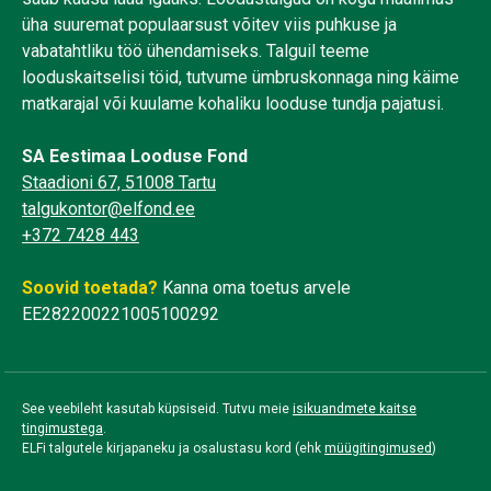
üha suuremat populaarsust võitev viis puhkuse ja
vabatahtliku töö ühendamiseks. Talguil teeme
looduskaitselisi töid, tutvume ümbruskonnaga ning käime
matkarajal või kuulame kohaliku looduse tundja pajatusi.
SA Eestimaa Looduse Fond
Staadioni 67, 51008 Tartu
talgukontor@elfond.ee
+372 7428 443
Soovid toetada?
Kanna oma toetus arvele
EE282200221005100292
See veebileht kasutab küpsiseid. Tutvu meie
isikuandmete kaitse
tingimustega
.
ELFi talgutele kirjapaneku ja osalustasu kord (ehk
müügitingimused
)