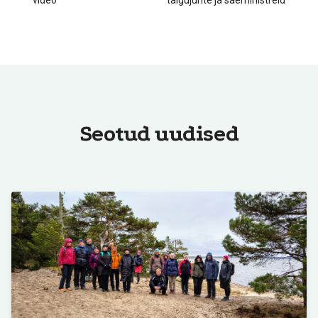
video
talgujuhte ja saeministreid
Seotud uudised