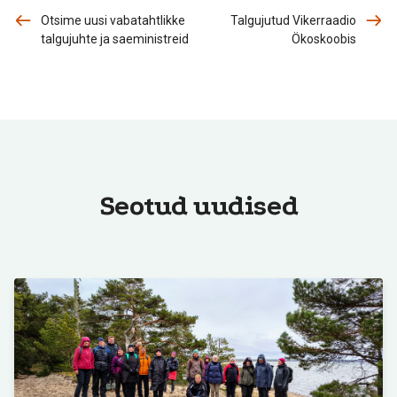
Otsime uusi vabatahtlikke
Talgujutud Vikerraadio
talgujuhte ja saeministreid
Ökoskoobis
Seotud uudised