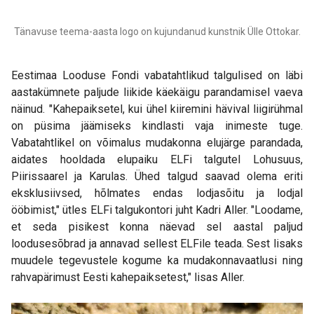
Tänavuse teema-aasta logo on kujundanud kunstnik Ülle Ottokar.
Eestimaa Looduse Fondi vabatahtlikud talgulised on läbi
aastakümnete paljude liikide käekäigu parandamisel vaeva
näinud. "Kahepaiksetel, kui ühel kiiremini hävival liigirühmal
on püsima jäämiseks kindlasti vaja inimeste tuge.
Vabatahtlikel on võimalus mudakonna elujärge parandada,
aidates hooldada elupaiku ELFi talgutel Lohusuus,
Piirissaarel ja Karulas. Ühed talgud saavad olema eriti
eksklusiivsed, hõlmates endas lodjasõitu ja lodjal
ööbimist," ütles ELFi talgukontori juht Kadri Aller. "Loodame,
et seda pisikest konna näevad sel aastal paljud
loodusesõbrad ja annavad sellest ELFile teada. Sest lisaks
muudele tegevustele kogume ka mudakonnavaatlusi ning
rahvapärimust Eesti kahepaiksetest," lisas Aller.