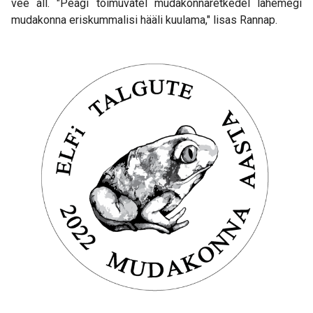
vee all. "Peagi toimuvatel mudakonnaretkedel lähemegi
mudakonna eriskummalisi hääli kuulama," lisas Rannap.