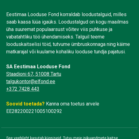
Eestimaa Looduse Fond korraldab loodustalguid, milles
saab kaasa lüüa igaüks. Loodustalgud on kogu maailmas
üha suuremat populaarsust võitev viis puhkuse ja
vabatahtliku töö ühendamiseks. Talguil teeme
looduskaitselisi töid, tutvume ümbruskonnaga ning käime
matkarajal või kuulame kohaliku looduse tundja pajatusi.
SA Eestimaa Looduse Fond
Staadioni 67, 51008 Tartu
talgukontor@elfond.ee
+372 7428 443
Soovid toetada?
Kanna oma toetus arvele
EE282200221005100292
See veebileht kasutab küpsiseid. Tutvu meie
isikuandmete kaitse