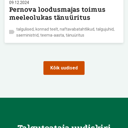
09.12.2024
Pernova loodusmajas toimus
meeleolukas tänuüritus
talgulised, konnad teelt, naftavabatahtlikud, talgujuhid,
saeministrid, teema-aasta, tänuüritus
Kõik uudised
Talguteataja uudiskiri