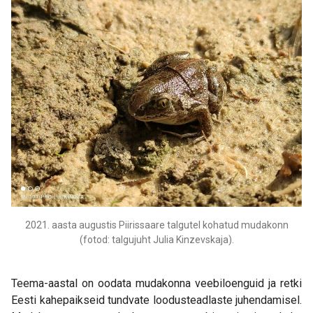
2021. aasta augustis Piirissaare talgutel kohatud mudakonn
(fotod: talgujuht Julia Kinzevskaja).
Teema-aastal on oodata mudakonna veebiloenguid ja retki
Eesti kahepaikseid tundvate loodusteadlaste juhendamisel.