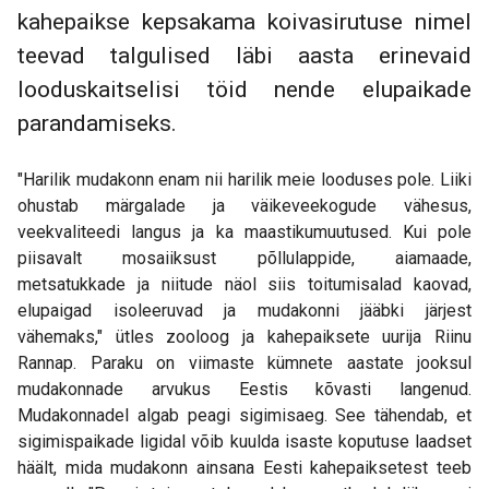
kahepaikse kepsakama koivasirutuse nimel
teevad talgulised läbi aasta erinevaid
looduskaitselisi töid nende elupaikade
parandamiseks.
"Harilik mudakonn enam nii harilik meie looduses pole. Liiki
ohustab märgalade ja väikeveekogude vähesus,
veekvaliteedi langus ja ka maastikumuutused. Kui pole
piisavalt mosaiiksust põllulappide, aiamaade,
metsatukkade ja niitude näol siis toitumisalad kaovad,
elupaigad isoleeruvad ja mudakonni jääbki järjest
vähemaks," ütles zooloog ja kahepaiksete uurija Riinu
Rannap. Paraku on viimaste kümnete aastate jooksul
mudakonnade arvukus Eestis kõvasti langenud.
Mudakonnadel algab peagi sigimisaeg. See tähendab, et
sigimispaikade ligidal võib kuulda isaste koputuse laadset
häält, mida mudakonn ainsana Eesti kahepaiksetest teeb