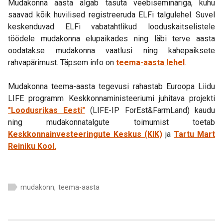
Mudakonna aasta algab tasuta veebiseminariga, kuhu
saavad kõik huvilised registreeruda ELFi talgulehel. Suvel
keskenduvad ELFi vabatahtlikud looduskaitselistele
töödele mudakonna elupaikades ning läbi terve aasta
oodatakse mudakonna vaatlusi ning kahepaiksete
rahvapärimust. Täpsem info on
teema-aasta lehel
.
Mudakonna teema-aasta tegevusi rahastab Euroopa Liidu
LIFE programm Keskkonnaministeeriumi juhitava projekti
"Loodusrikas Eesti"
(LIFE-IP ForEst&FarmLand) kaudu
ning mudakonnatalgute toimumist toetab
Keskkonnainvesteeringute Keskus (KIK)
ja
Tartu Mart
Reiniku Kool.
mudakonn
,
teema-aasta