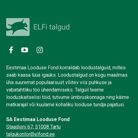
Eestimaa Looduse Fond korraldab loodustalguid, milles
saab kaasa lüüa igaüks. Loodustalgud on kogu maailmas
üha suuremat populaarsust võitev viis puhkuse ja
vabatahtliku töö ühendamiseks. Talguil teeme
looduskaitselisi töid, tutvume ümbruskonnaga ning käime
matkarajal või kuulame kohaliku looduse tundja pajatusi.
SA Eestimaa Looduse Fond
Staadioni 67, 51008 Tartu
talgukontor@elfond.ee