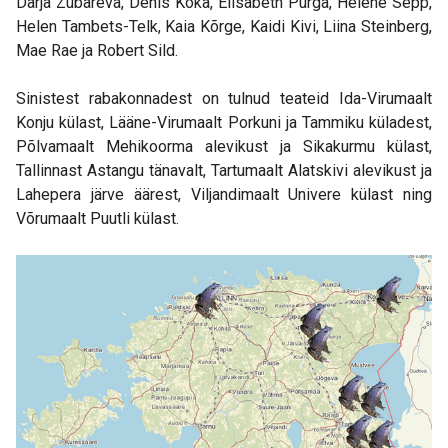
Darja Zubareva, Denis Koka, Elisabeth Purga, Helene Sepp,
Helen Tambets-Telk, Kaia Kõrge, Kaidi Kivi, Liina Steinberg,
Mae Rae ja Robert Sild.
Sinistest rabakonnadest on tulnud teateid Ida-Virumaalt
Konju külast, Lääne-Virumaalt Porkuni ja Tammiku küladest,
Põlvamaalt Mehikoorma alevikust ja Sikakurmu külast,
Tallinnast Astangu tänavalt, Tartumaalt Alatskivi alevikust ja
Lahepera järve äärest, Viljandimaalt Univere külast ning
Võrumaalt Puutli külast.