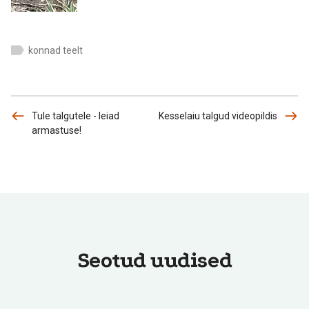
konnad teelt
Tule talgutele - leiad
Kesselaiu talgud videopildis
armastuse!
Seotud uudised