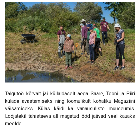
Talgutöö kõrvalt jäi küllaldaselt aega Saare, Tooni ja Piiri
külade avastamiseks ning loomulikult kohaliku Magaziini
väisamiseks. Külas käidi ka vanausuliste muuseumis.
Lodjatekil tähistaeva all magatud ööd jäävad veel kauaks
meelde.