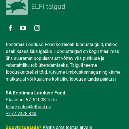
Eestimaa Looduse Fond korraldab loodustalguid, milles
saab kaasa lüüa igaüks. Loodustalgud on kogu maailmas
üha suuremat populaarsust võitev viis puhkuse ja
vabatahtliku töö ühendamiseks. Talguil teeme
looduskaitselisi töid, tutvume ümbruskonnaga ning käime
matkarajal või kuulame kohaliku looduse tundja pajatusi.
SA Eestimaa Looduse Fond
Staadioni 67, 51008 Tartu
talgukontor@elfond.ee
+372 7428 443
Soovid toetada?
Kanna oma toetus arvele