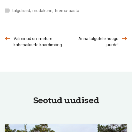
talgulised
,
mudakonn
,
teema-aasta
Valminud on imetore
Anna talgutele hoogu
kahepaiksete kaardimäng
juurde!
Seotud uudised