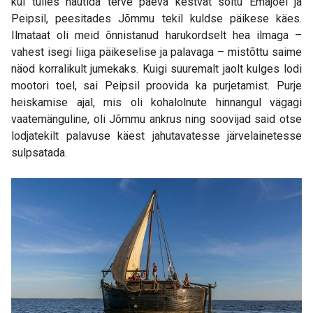
kui tulles nautida terve päeva kestvat sõitu Emajõel ja
Peipsil, peesitades Jõmmu tekil kuldse päikese käes.
Ilmataat oli meid õnnistanud harukordselt hea ilmaga –
vahest isegi liiga päikeselise ja palavaga – mistõttu saime
näod korralikult jumekaks. Kuigi suuremalt jaolt kulges lodi
mootori toel, sai Peipsil proovida ka purjetamist. Purje
heiskamise ajal, mis oli kohalolnute hinnangul vägagi
vaatemänguline, oli Jõmmu ankrus ning soovijad said otse
lodjatekilt palavuse käest jahutavatesse järvelainetesse
sulpsatada.