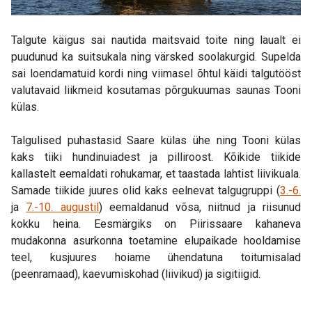
Talgute käigus sai nautida maitsvaid toite ning laualt ei
puudunud ka suitsukala ning värsked soolakurgid. Supelda
sai loendamatuid kordi ning viimasel õhtul käidi talgutööst
valutavaid liikmeid kosutamas põrgukuumas saunas Tooni
külas.
Talgulised puhastasid Saare külas ühe ning Tooni külas
kaks tiiki hundinuiadest ja pilliroost. Kõikide tiikide
kallastelt eemaldati rohukamar, et taastada lahtist liivikuala.
Samade tiikide juures olid kaks eelnevat talgugruppi (
3.-6.
ja
7.-10. augustil
) eemaldanud võsa, niitnud ja riisunud
kokku heina. Eesmärgiks on Piirissaare kahaneva
mudakonna asurkonna toetamine elupaikade hooldamise
teel, kusjuures hoiame ühendatuna toitumisalad
(peenramaad), kaevumiskohad (liivikud) ja sigitiigid.